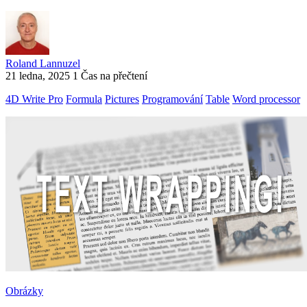
Roland Lannuzel
21 ledna, 2025
1 Čas na přečtení
4D Write Pro
Formula
Pictures
Programování
Table
Word processor
Obrázky