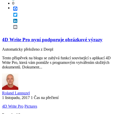
0
Facebook
Twitter
LinkedIn
Email
4D Write Pro nyní podporuje obrázkové výrazy
Automaticky přeloženo z Deepl
Tento příspěvek na blogu se zabývá funkcí související s aplikací 4D
Write Pro, která vám pomůže s programovým vytvářením složitých
dokumentů. Dokument...
Roland Lannuzel
1 listopadu, 2017
1 Čas na přečtení
4D Write Pro
Pictures