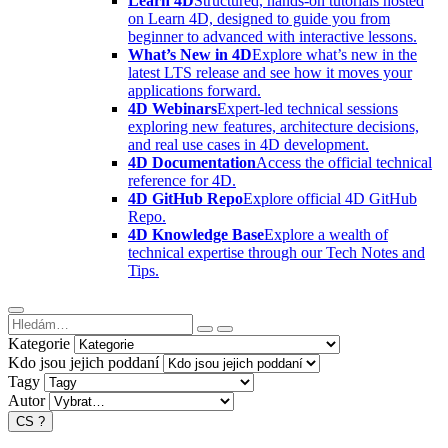
Learn 4D
Structured, hands-on tutorials hosted
on Learn 4D, designed to guide you from
beginner to advanced with interactive lessons.
What’s New in 4D
Explore what’s new in the
latest LTS release and see how it moves your
applications forward.
4D Webinars
Expert-led technical sessions
exploring new features, architecture decisions,
and real use cases in 4D development.
4D Documentation
Access the official technical
reference for 4D.
4D GitHub Repo
Explore official 4D GitHub
Repo.
4D Knowledge Base
Explore a wealth of
technical expertise through our Tech Notes and
Tips.
Kategorie
Kdo jsou jejich poddaní
Tagy
Autor
CS
?