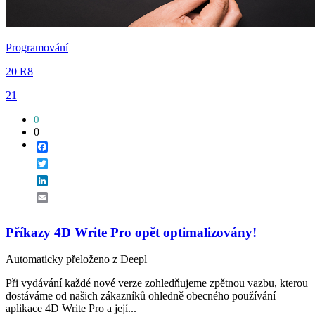
Programování
20 R8
21
0
0
Facebook
Twitter
LinkedIn
Email
Příkazy 4D Write Pro opět optimalizovány!
Automaticky přeloženo z Deepl
Při vydávání každé nové verze zohledňujeme zpětnou vazbu, kterou
dostáváme od našich zákazníků ohledně obecného používání
aplikace 4D Write Pro a její...