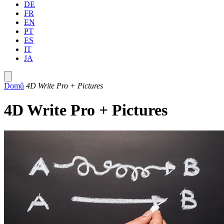
DE
FR
EN
PT
ES
IT
JA
Domů
4D Write Pro + Pictures
4D Write Pro + Pictures