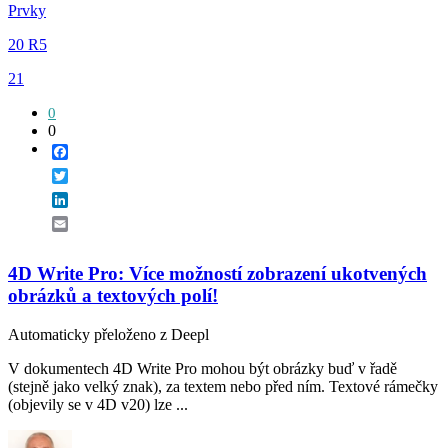
Prvky
20 R5
21
0
0
Facebook
Twitter
LinkedIn
Email
4D Write Pro: Více možností zobrazení ukotvených
obrázků a textových polí!
Automaticky přeloženo z Deepl
V dokumentech 4D Write Pro mohou být obrázky buď v řadě
(stejně jako velký znak), za textem nebo před ním. Textové rámečky
(objevily se v 4D v20) lze ...