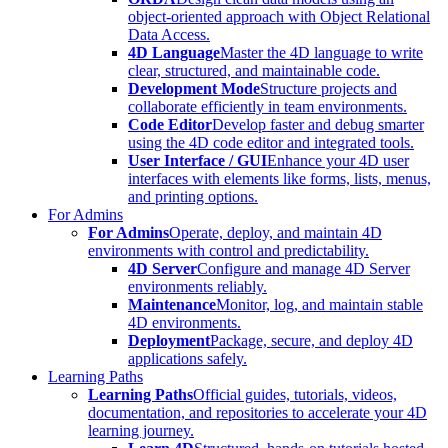
object-oriented approach with Object Relational
Data Access.
4D Language
Master the 4D language to write
clear, structured, and maintainable code.
Development Mode
Structure projects and
collaborate efficiently in team environments.
Code Editor
Develop faster and debug smarter
using the 4D code editor and integrated tools.
User Interface / GUI
Enhance your 4D user
interfaces with elements like forms, lists, menus,
and printing options.
For Admins
For Admins
Operate, deploy, and maintain 4D
environments with control and predictability.
4D Server
Configure and manage 4D Server
environments reliably.
Maintenance
Monitor, log, and maintain stable
4D environments.
Deployment
Package, secure, and deploy 4D
applications safely.
Learning Paths
Learning Paths
Official guides, tutorials, videos,
documentation, and repositories to accelerate your 4D
learning journey.