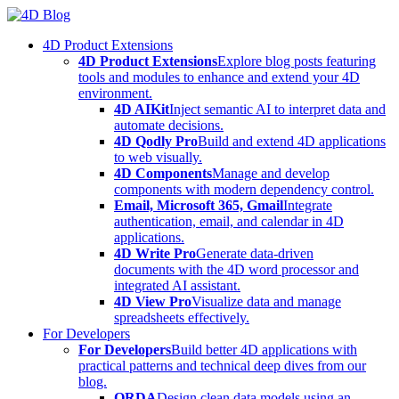
Skip
to
4D Product Extensions
content
4D Product Extensions
Explore blog posts featuring
tools and modules to enhance and extend your 4D
environment.
4D AIKit
Inject semantic AI to interpret data and
automate decisions.
4D Qodly Pro
Build and extend 4D applications
to web visually.
4D Components
Manage and develop
components with modern dependency control.
Email, Microsoft 365, Gmail
Integrate
authentication, email, and calendar in 4D
applications.
4D Write Pro
Generate data-driven
documents with the 4D word processor and
integrated AI assistant.
4D View Pro
Visualize data and manage
spreadsheets effectively.
For Developers
For Developers
Build better 4D applications with
practical patterns and technical deep dives from our
blog.
ORDA
Design clean data models using an