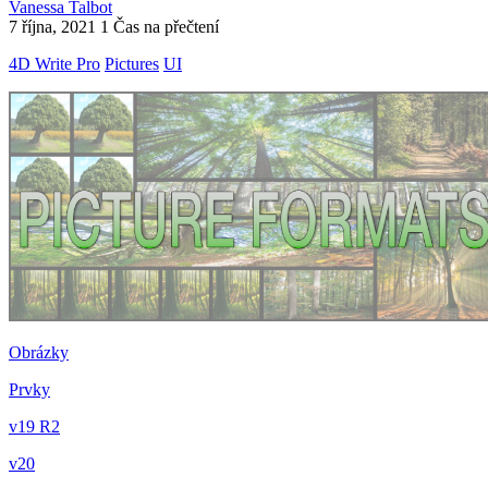
Vanessa Talbot
7 října, 2021
1 Čas na přečtení
4D Write Pro
Pictures
UI
Obrázky
Prvky
v19 R2
v20