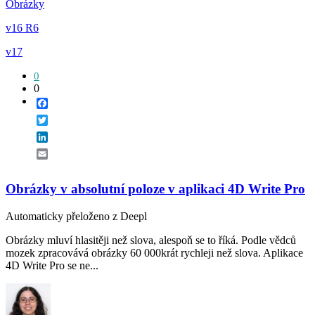
Obrázky
v16 R6
v17
0
0
Facebook
Twitter
LinkedIn
Email
Obrázky v absolutní poloze v aplikaci 4D Write Pro
Automaticky přeloženo z Deepl
Obrázky mluví hlasitěji než slova, alespoň se to říká. Podle vědců
mozek zpracovává obrázky 60 000krát rychleji než slova. Aplikace
4D Write Pro se ne...