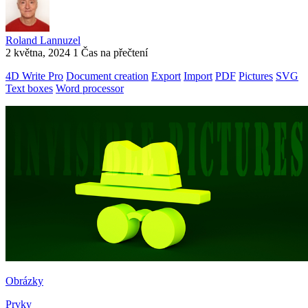
Roland Lannuzel
2 května, 2024
1 Čas na přečtení
4D Write Pro
Document creation
Export
Import
PDF
Pictures
SVG
Text boxes
Word processor
Obrázky
Prvky