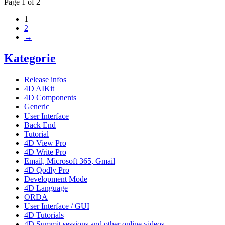
Page 1 of 2
1
2
→
Kategorie
Release infos
4D AIKit
4D Components
Generic
User Interface
Back End
Tutorial
4D View Pro
4D Write Pro
Email, Microsoft 365, Gmail
4D Qodly Pro
Development Mode
4D Language
ORDA
User Interface / GUI
4D Tutorials
4D Summit sessions and other online videos