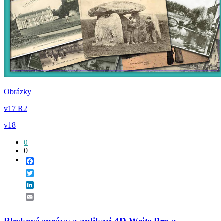
Obrázky
v17 R2
v18
0
0
Facebook
Twitter
LinkedIn
Email
Bleskové zprávy o aplikaci 4D Write Pro a