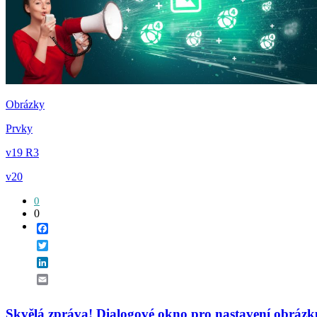
Obrázky
Prvky
v19 R3
v20
0
0
Facebook
Twitter
LinkedIn
Email
Skvělá zpráva! Dialogové okno pro nastavení obrázků