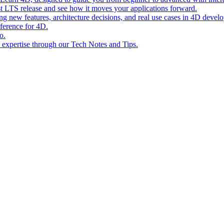
st LTS release and see how it moves your applications forward.
ing new features, architecture decisions, and real use cases in 4D devel
eference for 4D.
o.
l expertise through our Tech Notes and Tips.