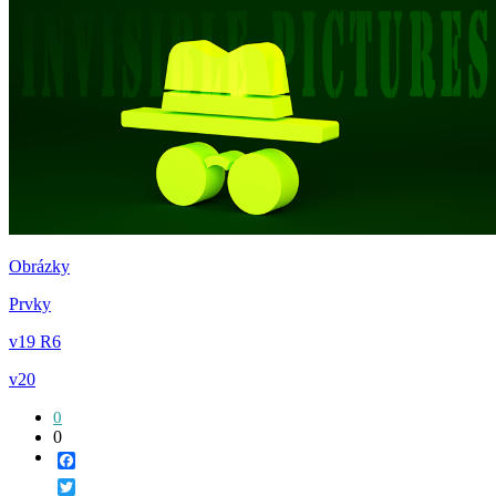
Obrázky
Prvky
v19 R6
v20
0
0
Facebook
Twitter