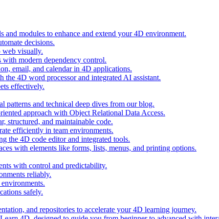
ols and modules to enhance and extend your 4D environment.
automate decisions.
 web visually.
 with modern dependency control.
ion, email, and calendar in 4D applications.
 the 4D word processor and integrated AI assistant.
ts effectively.
al patterns and technical deep dives from our blog.
oriented approach with Object Relational Data Access.
r, structured, and maintainable code.
rate efficiently in team environments.
g the 4D code editor and integrated tools.
ces with elements like forms, lists, menus, and printing options.
ts with control and predictability.
nments reliably.
D environments.
ations safely.
entation, and repositories to accelerate your 4D learning journey.
n Learn 4D, designed to guide you from beginner to advanced with intera