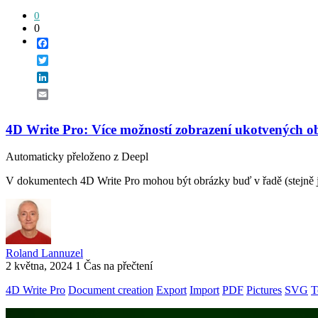
0
0
Facebook
Twitter
LinkedIn
Email
4D Write Pro: Více možností zobrazení ukotvených ob
Automaticky přeloženo z Deepl
V dokumentech 4D Write Pro mohou být obrázky buď v řadě (stejně ja
Roland Lannuzel
2 května, 2024
1 Čas na přečtení
4D Write Pro
Document creation
Export
Import
PDF
Pictures
SVG
T