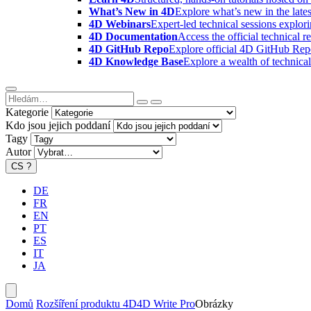
What’s New in 4D
Explore what’s new in the late
4D Webinars
Expert-led technical sessions explor
4D Documentation
Access the official technical r
4D GitHub Repo
Explore official 4D GitHub Rep
4D Knowledge Base
Explore a wealth of technica
Kategorie
Kdo jsou jejich poddaní
Tagy
Autor
CS
?
DE
FR
EN
PT
ES
IT
JA
Domů
Rozšíření produktu 4D
4D Write Pro
Obrázky