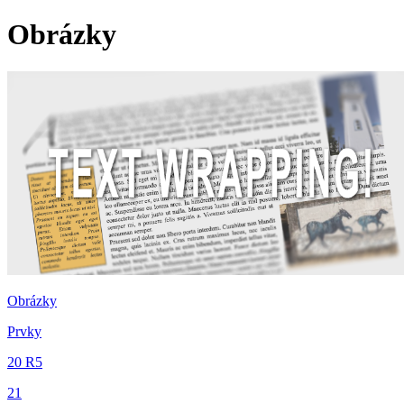
Obrázky
Obrázky
Prvky
20 R5
21