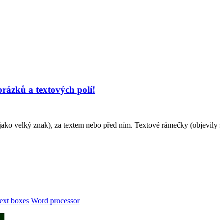
rázků a textových polí!
ko velký znak), za textem nebo před ním. Textové rámečky (objevily s
ext boxes
Word processor