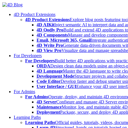
Skip
to
4D Product Extensions
content
4D Product Extensions
Explore blog posts featuring to
4D AIKit
Inject semantic AI to interpret data and 
4D Qodly Pro
Build and extend 4D applications to
4D Components
Manage and develop components
Email, Microsoft 365, Gmail
Integrate authenticat
4D Write Pro
Generate data-driven documents with
4D View Pro
Visualize data and manage spreadshee
For Developers
For Developers
Build better 4D applications with practic
ORDA
Design clean data models using an object-
4D Language
Master the 4D language to write clea
Development Mode
Structure projects and collabo
Code Editor
Develop faster and debug smarter usin
User Interface / GUI
Enhance your 4D user interfa
For Admins
For Admins
Operate, deploy, and maintain 4D environmen
4D Server
Configure and manage 4D Server enviro
Maintenance
Monitor, log, and maintain stable 4
Deployment
Package, secure, and deploy 4D applic
Learning Paths
Learning Paths
Official guides, tutorials, videos, docum
Learn 4D
Structured, hands-on tutorials hosted o