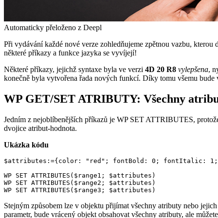
Automaticky přeloženo z Deepl
Při vydávání každé nové verze zohledňujeme zpětnou vazbu, kterou 
některé příkazy a funkce jazyka se vyvíjejí!
Některé příkazy, jejichž syntaxe byla ve verzi
4D 20 R8
vylepšena
, n
konečně byla vytvořena řada nových funkcí. Díky tomu všemu bude vá
WP GET/SET ATRIBUTY: Všechny atribut
Jedním z nejoblíbenějších příkazů je
WP SET ATTRIBUTES
, protož
dvojice atribut-hodnota.
Ukázka kódu
$attributes:={color: "red"; fontBold: 0; fontItalic: 1;
WP SET ATTRIBUTES($range1; $attributes)

WP SET ATTRIBUTES($range2; $attributes)

WP SET ATTRIBUTES($range3; $attributes)
Stejným způsobem lze v objektu přijímat všechny atributy nebo jejich
parametr, bude vrácený objekt obsahovat všechny atributy, ale můžete