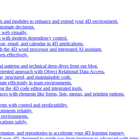
ols and modules to enhance and extend your 4D environment.
automate decisions.
 web visually.
 with modern dependency control.
ion, email, and calendar in 4D applications.
 the 4D word processor and integrated AI assistant.
ts effectively.
al patterns and technical deep dives from our blog.
oriented approach with Object Relational Data Access.
r, structured, and maintainable code.
rate efficiently in team environments.
g the 4D code editor and integrated tools.
ces with elements like forms, lists, menus, and printing options.
ts with control and predictability.
nments reliably.
D environments.
ations safely.
entation, and repositories to accelerate your 4D learning journey.
n Learn 4D, designed to guide you from beginner to advanced with intera