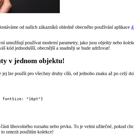
dostáváme od našich zákazníků ohledně obecného používání aplikace
4
yní umožňují používat moderní parametry, jako jsou
objekty
nebo
kolek
š kód jednodušší, obecnější a snadněji se bude udržovat!
y v jednom objektu!
e jej lze použít pro všechny druhy cílů, od jednoho znaku až po celý d
 fontSize: "16pt"}

 části libovolného rozsahu nebo prvku. To je velmi užitečné, pokud chc
 to omezit použitím kolekce!