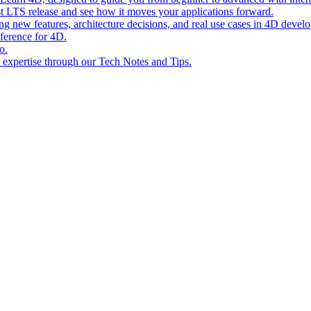
st LTS release and see how it moves your applications forward.
ing new features, architecture decisions, and real use cases in 4D devel
eference for 4D.
o.
l expertise through our Tech Notes and Tips.