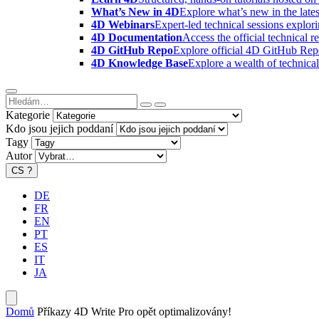
What’s New in 4D
Explore what’s new in the late
4D Webinars
Expert-led technical sessions explor
4D Documentation
Access the official technical r
4D GitHub Repo
Explore official 4D GitHub Rep
4D Knowledge Base
Explore a wealth of technica
Kategorie
Kdo jsou jejich poddaní
Tagy
Autor
CS
?
DE
FR
EN
PT
ES
IT
JA
Domů
Příkazy 4D Write Pro opět optimalizovány!