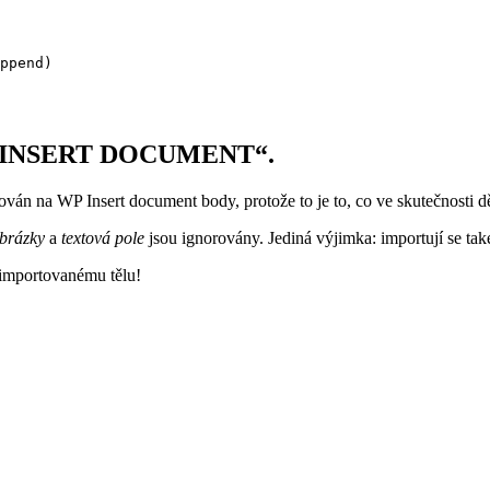
ppend)
„INSERT DOCUMENT“.
ován na
WP Insert document body
, protože to je to, co ve skutečnosti d
brázky
a
textová pole
jsou ignorovány. Jediná výjimka: importují se také
í importovanému tělu!