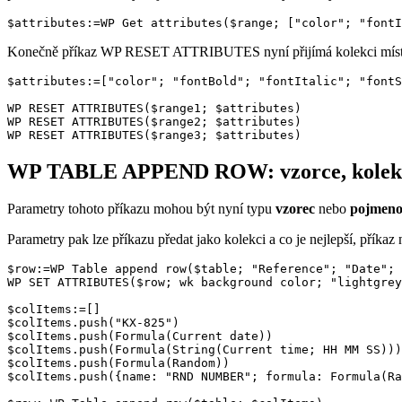
$attributes:=WP Get attributes($range; ["color"; "fontI
Konečně příkaz
WP RESET ATTRIBUTES
nyní přijímá kolekci mís
$attributes:=["color"; "fontBold"; "fontItalic"; "fontS
WP RESET ATTRIBUTES($range1; $attributes)

WP RESET ATTRIBUTES($range2; $attributes)

WP RESET ATTRIBUTES($range3; $attributes)
WP TABLE APPEND ROW: vzorce, kolekce
Parametry tohoto příkazu mohou být nyní typu
vzorec
nebo
pojmeno
Parametry pak lze příkazu předat jako kolekci a co je nejlepší, příkaz
$row:=WP Table append row($table; "Reference"; "Date"; 
WP SET ATTRIBUTES($row; wk background color; "lightgrey
$colItems:=[]

$colItems.push("KX-825")

$colItems.push(Formula(Current date))

$colItems.push(Formula(String(Current time; HH MM SS)))

$colItems.push(Formula(Random))

$colItems.push({name: "RND NUMBER"; formula: Formula(Ra