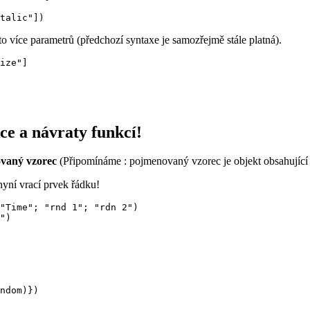
talic"])
to více parametrů (předchozí syntaxe je samozřejmě stále platná).
ize"]

 a návraty funkcí!
vaný vzorec
(Připomínáme : pojmenovaný vzorec je objekt obsahující
 nyní vrací prvek řádku!
"Time"; "rnd 1"; "rdn 2")

")

ndom)})
