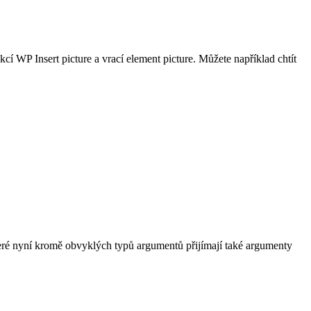
nkcí
WP Insert picture
a vrací element picture. Můžete například chtít
teré nyní kromě obvyklých typů argumentů přijímají také argumenty