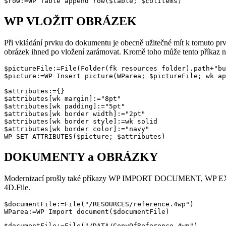
$row:=WP Table append row($table; $colItems)
WP VLOŽIT OBRÁZEK
Při vkládání prvku do dokumentu je obecně užitečné mít k tomuto pr
obrázek ihned po vložení zarámovat. Kromě toho může tento příkaz ny
$pictureFile:=File(Folder(fk resources folder).path+"bu
$picture:=WP Insert picture(WParea; $pictureFile; wk ap
$attributes:={}

$attributes[wk margin]:="8pt"

$attributes[wk padding]:="5pt"

$attributes[wk border width]:="2pt"

$attributes[wk border style]:=wk solid

$attributes[wk border color]:="navy"

WP SET ATTRIBUTES($picture; $attributes)
DOKUMENTY a OBRÁZKY
Modernizací prošly také příkazy
WP IMPORT DOCUMENT
,
WP E
4D
.
File
.
$documentFile:=File("/RESOURCES/reference.4wp")

WParea:=WP Import document($documentFile)
$documentFile:=File("/DATA/CopyOfReference.4wp")
