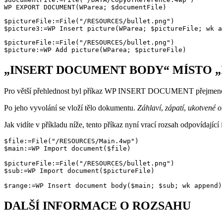
WP EXPORT DOCUMENT(WParea; $documentFile)
$pictureFile:=File("/RESOURCES/bullet.png")

$picture3:=WP Insert picture(WParea; $pictureFile; wk a
$pictureFile:=File("/RESOURCES/bullet.png")

$picture:=WP Add picture(WParea; $pictureFile)
„INSERT DOCUMENT BODY“ MÍSTO 
Pro větší přehlednost byl příkaz
WP INSERT DOCUMENT
přejmen
Po jeho vyvolání se vloží tělo dokumentu.
Záhlaví
,
zápatí
,
ukotvené o
Jak vidíte v příkladu níže, tento příkaz nyní vrací rozsah odpovídajíc
$file:=File("/RESOURCES/Main.4wp")

$main:=WP Import document($file)

$pictureFile:=File("/RESOURCES/bullet.png")

$sub:=WP Import document($pictureFile)

$range:=WP Insert document body($main; $sub; wk append)
DALŠÍ INFORMACE O ROZSAHU