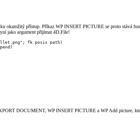
vku okamžitý přístup. Příkaz
WP INSERT PICTURE
se proto stává fu
ní jako argument přijímat 4D.File!
llet.png"; fk posix path)

pend)

XPORT DOCUMENT
,
WP INSERT PICTURE
a
WP Add picture
, k