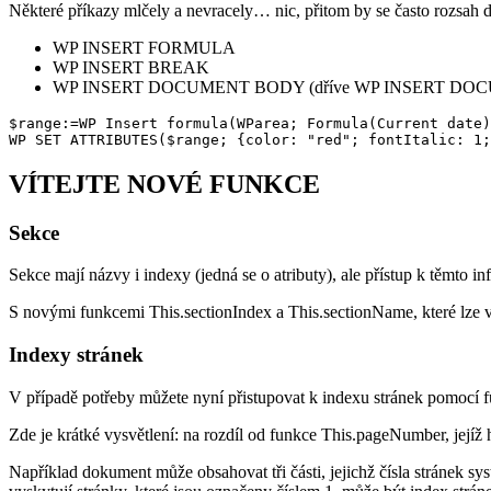
Některé příkazy mlčely a nevracely… nic, přitom by se často rozsah do
WP INSERT FORMULA
WP INSERT BREAK
WP INSERT DOCUMENT BODY
(dříve
WP INSERT DO
$range:=WP Insert formula(WParea; Formula(Current date)
WP SET ATTRIBUTES($range; {color: "red"; fontItalic: 1;
VÍTEJTE NOVÉ FUNKCE
Sekce
Sekce mají názvy i indexy (jedná se o atributy), ale přístup k těmto 
S novými funkcemi
This
.
sectionIndex
a
This
.
sectionName
, které lze
Indexy stránek
V případě potřeby můžete nyní přistupovat k indexu stránek pomocí 
Zde je krátké vysvětlení: na rozdíl od funkce
This
.
pageNumber
, její
Například dokument může obsahovat tři části, jejichž čísla stránek sy