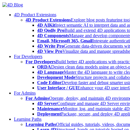
Skip
to
4D Product Extensions
content
4D Product Extensions
Explore blog posts featuring to
4D AIKit
Inject semantic AI to interpret data and 
4D Qodly Pro
Build and extend 4D applications to
4D Components
Manage and develop components
Email, Microsoft 365, Gmail
Integrate authenticat
4D Write Pro
Generate data-driven documents with
4D View Pro
Visualize data and manage spreadshee
For Developers
For Developers
Build better 4D applications with practic
ORDA
Design clean data models using an object-
4D Language
Master the 4D language to write clea
Development Mode
Structure projects and collabo
Code Editor
Develop faster and debug smarter usin
User Interface / GUI
Enhance your 4D user interfa
For Admins
For Admins
Operate, deploy, and maintain 4D environmen
4D Server
Configure and manage 4D Server enviro
Maintenance
Monitor, log, and maintain stable 4
Deployment
Package, secure, and deploy 4D applic
Learning Paths
Learning Paths
Official guides, tutorials, videos, docum
Learn 4D
Structured, hands-on tutorials hosted o