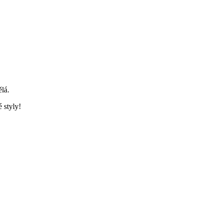
ělá.
 styly!