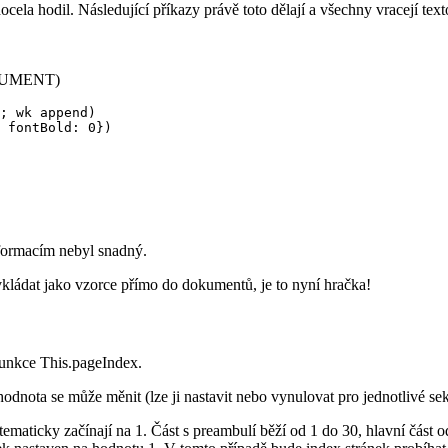
cela hodil. Následující příkazy právě toto dělají a všechny vracejí tex
CUMENT
)
; wk append)

 fontBold: 0})
informacím nebyl snadný.
 vkládat jako vzorce přímo do dokumentů, je to nyní hračka!
funkce
This
.
pageIndex
.
ž hodnota se může měnit (lze ji nastavit nebo vynulovat pro jednotlivé s
stematicky začínají na 1. Část s preambulí běží od 1 do 30, hlavní část 