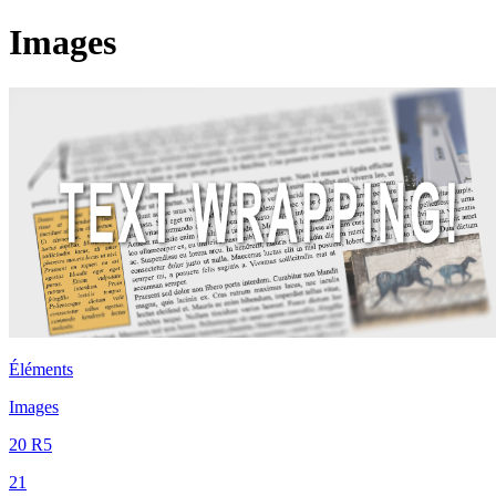
Images
Éléments
Images
20 R5
21