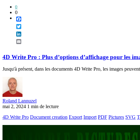
0
0
Facebook
Twitter
LinkedIn
Email
4D Write Pro : Plus d’options d’affichage pour les imag
Jusqu'à présent, dans les documents 4D Write Pro, les images peuvent êt
Roland Lannuzel
mai 2, 2024
1 min de lecture
4D Write Pro
Document creation
Export
Import
PDF
Pictures
SVG
T