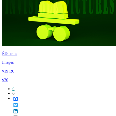
Éléments
Images
v19 R6
v20
0
0
Facebook
Twitter
LinkedIn