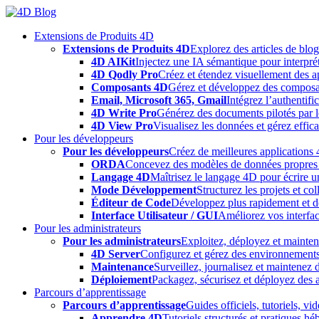
Skip
to
Extensions de Produits 4D
content
Extensions de Produits 4D
Explorez des articles de blo
4D AIKit
Injectez une IA sémantique pour interprét
4D Qodly Pro
Créez et étendez visuellement des a
Composants 4D
Gérez et développez des composa
Email, Microsoft 365, Gmail
Intégrez l’authentifi
4D Write Pro
Générez des documents pilotés par le
4D View Pro
Visualisez les données et gérez effica
Pour les développeurs
Pour les développeurs
Créez de meilleures applications 
ORDA
Concevez des modèles de données propres e
Langage 4D
Maîtrisez le langage 4D pour écrire un
Mode Développement
Structurez les projets et c
Éditeur de Code
Développez plus rapidement et déb
Interface Utilisateur / GUI
Améliorez vos interfac
Pour les administrateurs
Pour les administrateurs
Exploitez, déployez et mainten
4D Server
Configurez et gérez des environnements
Maintenance
Surveillez, journalisez et maintenez
Déploiement
Packagez, sécurisez et déployez des a
Parcours d’apprentissage
Parcours d’apprentissage
Guides officiels, tutoriels, v
Apprendre 4D
Tutoriels structurés et pratiques 