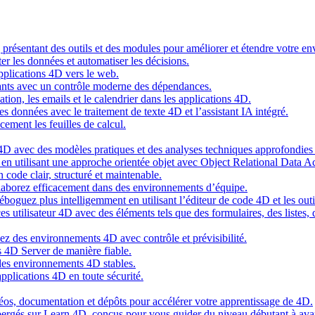
g présentant des outils et des modules pour améliorer et étendre votre 
er les données et automatiser les décisions.
pplications 4D vers le web.
nts avec un contrôle moderne des dépendances.
cation, les emails et le calendrier dans les applications 4D.
s données avec le traitement de texte 4D et l’assistant IA intégré.
cement les feuilles de calcul.
4D avec des modèles pratiques et des analyses techniques approfondies 
n utilisant une approche orientée objet avec Object Relational Data A
 code clair, structuré et maintenable.
ollaborez efficacement dans des environnements d’équipe.
oguez plus intelligemment en utilisant l’éditeur de code 4D et les outil
es utilisateur 4D avec des éléments tels que des formulaires, des listes,
ez des environnements 4D avec contrôle et prévisibilité.
 4D Server de manière fiable.
 des environnements 4D stables.
pplications 4D en toute sécurité.
idéos, documentation et dépôts pour accélérer votre apprentissage de 4D.
hébergés sur Learn 4D, conçus pour vous guider du niveau débutant à ava