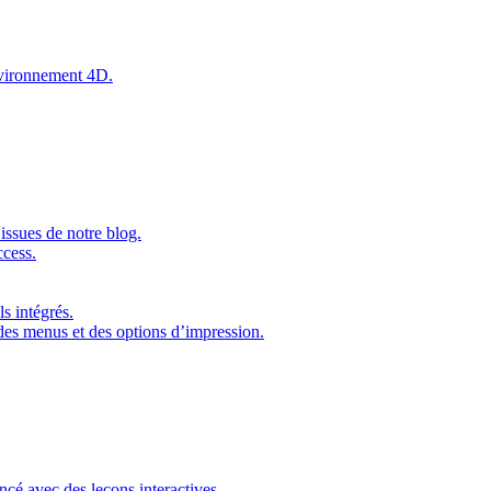
environnement 4D.
issues de notre blog.
ccess.
s intégrés.
 des menus et des options d’impression.
ncé avec des leçons interactives.