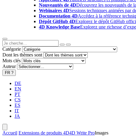
Nouveautés de 4D
Découvrez les nouveautés de la
Webinaires 4D
Sessions techniques animées par des
Documentation 4D
Accédez à la référence techniq
Dépôt GitHub 4D
Explorez le dépôt GitHub offici
4D Knowledge Base
Explorez une richesse d’exper
Catégorie
Dont les thèmes sont
Mots clés
Auteur
FR
?
DE
EN
PT
CS
ES
IT
JA
Accueil
Extensions de produits 4D
4D Write Pro
Images