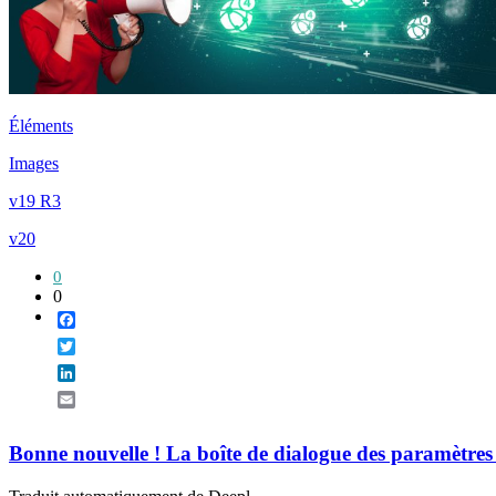
Éléments
Images
v19 R3
v20
0
0
Facebook
Twitter
LinkedIn
Email
Bonne nouvelle ! La boîte de dialogue des paramètres d