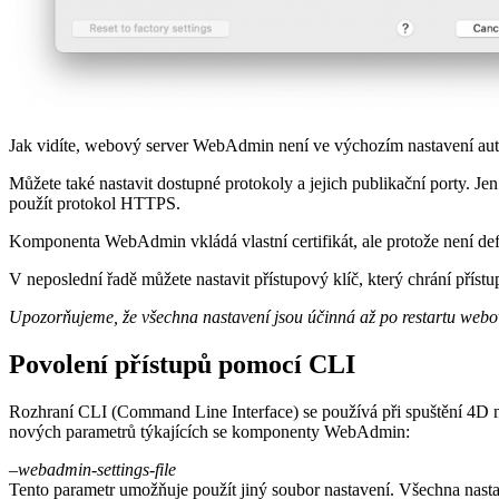
Jak vidíte, webový server WebAdmin není ve výchozím nastavení automa
Můžete také nastavit dostupné protokoly a jejich publikační porty. J
použít protokol HTTPS.
Komponenta WebAdmin vkládá vlastní certifikát, ale protože není defin
V neposlední řadě můžete nastavit přístupový klíč, který chrání přís
Upozorňujeme, že všechna nastavení jsou účinná až po restartu we
Povolení přístupů pomocí CLI
Rozhraní CLI (Command Line Interface) se používá při spuštění 4D n
nových parametrů týkajících se komponenty WebAdmin:
–webadmin-settings-file
Tento parametr umožňuje použít jiný soubor nastavení. Všechna nast