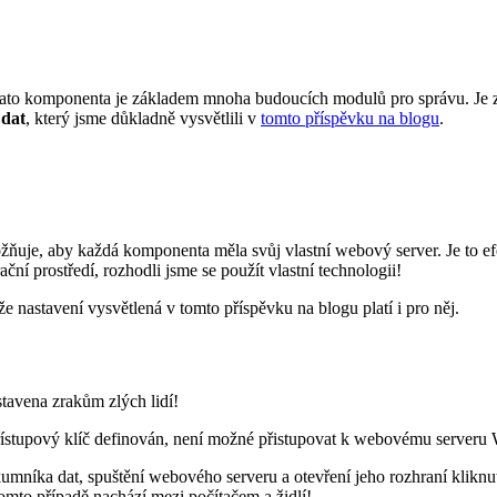
o komponenta je základem mnoha budoucích modulů pro správu. Je zal
dat
, který jsme důkladně vysvětlili v
tomto příspěvku na blogu
.
ňuje, aby každá komponenta měla svůj vlastní webový server. Je to ef
ní prostředí, rozhodli jsme se použít vlastní technologii!
astavení vysvětlená v tomto příspěvku na blogu platí i pro něj.
stavena zrakům zlých lidí!
řístupový klíč definován, není možné přistupovat k webovému server
umníka dat, spuštění webového serveru a otevření jeho rozhraní klik
tomto případě nachází mezi počítačem a židlí!