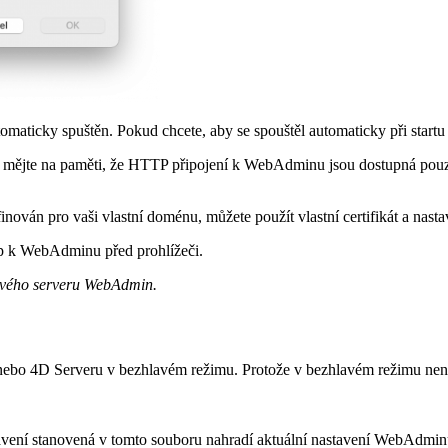
ticky spuštěn. Pokud chcete, aby se spouštěl automaticky při startu 4
en mějte na paměti, že HTTP připojení k WebAdminu jsou dostupná pouze 
ován pro vaši vlastní doménu, můžete použít vlastní certifikát a nastav
tup k WebAdminu před prohlížeči.
bového serveru WebAdmin.
ebo 4D Serveru v bezhlavém režimu. Protože v bezhlavém režimu není 
avení stanovená v tomto souboru nahradí aktuální nastavení WebAdmin