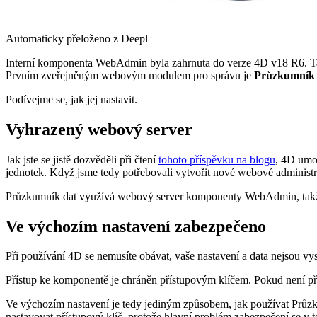
Automaticky přeloženo z Deepl
Interní komponenta WebAdmin byla zahrnuta do verze 4D v18 R6. Tat
Prvním zveřejněným webovým modulem pro správu je
Průzkumník 
Podívejme se, jak jej nastavit.
Vyhrazený webový server
Jak jste se jistě dozvěděli při čtení
tohoto příspěvku na blogu
, 4D umož
jednotek. Když jsme tedy potřebovali vytvořit nové webové administrač
Průzkumník dat využívá webový server komponenty WebAdmin, takže n
Ve výchozím nastavení zabezpečeno
Při používání 4D se nemusíte obávat, vaše nastavení a data nejsou vy
Přístup ke komponentě je chráněn přístupovým klíčem. Pokud není p
Ve výchozím nastavení je tedy jediným způsobem, jak používat Průzk
nastavovat přístupový klíč, protože hlavní problém zabezpečení se v 