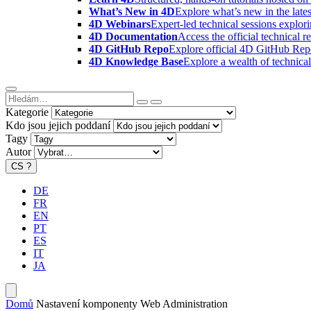
What’s New in 4D
Explore what’s new in the late
4D Webinars
Expert-led technical sessions explor
4D Documentation
Access the official technical r
4D GitHub Repo
Explore official 4D GitHub Rep
4D Knowledge Base
Explore a wealth of technica
Kategorie
Kdo jsou jejich poddaní
Tagy
Autor
CS
?
DE
FR
EN
PT
ES
IT
JA
Domů
Nastavení komponenty Web Administration