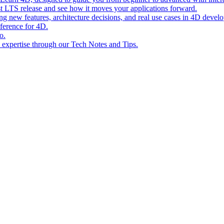
st LTS release and see how it moves your applications forward.
ing new features, architecture decisions, and real use cases in 4D devel
eference for 4D.
o.
l expertise through our Tech Notes and Tips.