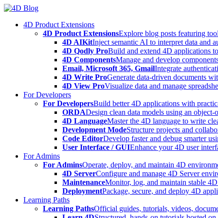
Skip
to
4D Product Extensions
content
4D Product Extensions
Explore blog posts featuring to
4D AIKit
Inject semantic AI to interpret data and 
4D Qodly Pro
Build and extend 4D applications to
4D Components
Manage and develop components
Email, Microsoft 365, Gmail
Integrate authenticat
4D Write Pro
Generate data-driven documents with
4D View Pro
Visualize data and manage spreadshee
For Developers
For Developers
Build better 4D applications with practic
ORDA
Design clean data models using an object-
4D Language
Master the 4D language to write clea
Development Mode
Structure projects and collabo
Code Editor
Develop faster and debug smarter usin
User Interface / GUI
Enhance your 4D user interfa
For Admins
For Admins
Operate, deploy, and maintain 4D environmen
4D Server
Configure and manage 4D Server enviro
Maintenance
Monitor, log, and maintain stable 4
Deployment
Package, secure, and deploy 4D applic
Learning Paths
Learning Paths
Official guides, tutorials, videos, docum
Learn 4D
Structured, hands-on tutorials hosted o