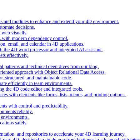
ols and modules to enhance and extend your 4D environment.
automate decisions.
 web visually.
 with modern dependency control.
ion, email, and calendar in 4D applications.
 the 4D word processor and integrated AI assistant.
ts effectively.
al patterns and technical deep dives from our blog.
oriented approach with Object Relational Data Access.
r, structured, and maintainable code.
rate efficiently in team environments.
g the 4D code editor and integrated tools.
ces with elements like forms, lists, menus, and printing options.
ts with control and predictability.
nments reliably.
D environments.
ations safely.
entation, and repositories to accelerate your 4D learning journey.
n Learn 4D, designed to guide you from beginner to advanced with intera