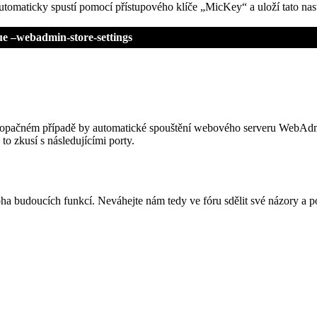
omaticky spustí pomocí přístupového klíče „MicKey“ a uloží tato nast
e –webadmin-store-settings
V opačném případě by automatické spouštění webového serveru WebAdm
o zkusí s následujícími porty.
doucích funkcí. Neváhejte nám tedy ve fóru sdělit své názory a pops