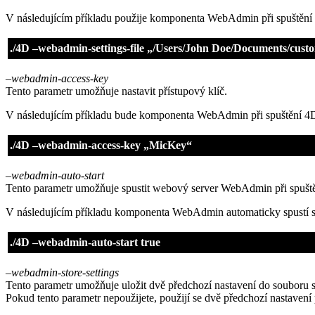
V následujícím příkladu použije komponenta WebAdmin při spuštění
./4D –webadmin-settings-file „/Users/John Doe/Documents/cus
–webadmin-access-key
Tento parametr umožňuje nastavit přístupový klíč.
V následujícím příkladu bude komponenta WebAdmin při spuštění 4D
./4D –webadmin-access-key „MicKey“
–webadmin-auto-start
Tento parametr umožňuje spustit webový server WebAdmin při spušt
V následujícím příkladu komponenta WebAdmin automaticky spustí sv
./4D –webadmin-auto-start true
–webadmin-store-settings
Tento parametr umožňuje uložit dvě předchozí nastavení do souboru 
Pokud tento parametr nepoužijete, použijí se dvě předchozí nastavení