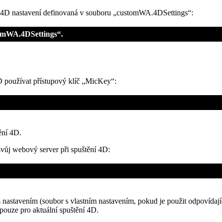
 4D nastavení definovaná v souboru „customWA.4DSettings“:
tomWA.4DSettings“.
 používat přístupový klíč „MicKey“:
ění 4D.
ůj webový server při spuštění 4D:
s nastavením (soubor s vlastním nastavením, pokud je použit odpovída
 pouze pro aktuální spuštění 4D.