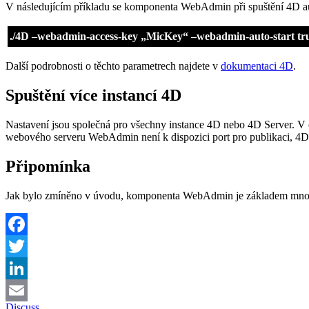
V následujícím příkladu se komponenta WebAdmin při spuštění 4D aut
./4D –webadmin-access-key „MicKey“ –webadmin-auto-start tru
Další podrobnosti o těchto parametrech najdete v
dokumentaci 4D
.
Spuštění více instancí 4D
Nastavení jsou společná pro všechny instance 4D nebo 4D Server. 
webového serveru WebAdmin není k dispozici port pro publikaci, 4D t
Připomínka
Jak bylo zmíněno v úvodu, komponenta WebAdmin je základem mnoha bu
Facebook
Twitter
LinkedIn
Discuss