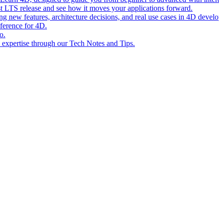
st LTS release and see how it moves your applications forward.
ing new features, architecture decisions, and real use cases in 4D devel
eference for 4D.
o.
l expertise through our Tech Notes and Tips.