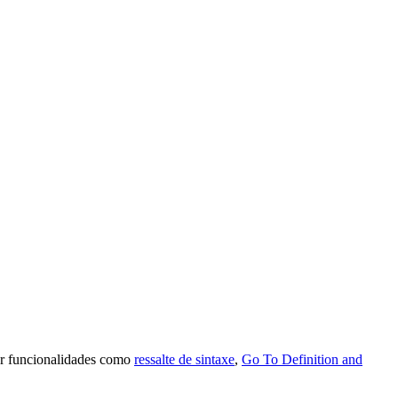
cer funcionalidades como
ressalte de sintaxe
,
Go To Definition and