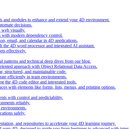
ols and modules to enhance and extend your 4D environment.
automate decisions.
 web visually.
 with modern dependency control.
ion, email, and calendar in 4D applications.
 the 4D word processor and integrated AI assistant.
ts effectively.
al patterns and technical deep dives from our blog.
oriented approach with Object Relational Data Access.
r, structured, and maintainable code.
rate efficiently in team environments.
g the 4D code editor and integrated tools.
ces with elements like forms, lists, menus, and printing options.
ts with control and predictability.
nments reliably.
D environments.
ations safely.
entation, and repositories to accelerate your 4D learning journey.
n Learn 4D, designed to guide you from beginner to advanced with intera