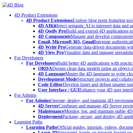
Skip
to
4D Product Extensions
content
4D Product Extensions
Explore blog posts featuring to
4D AIKit
Inject semantic AI to interpret data and 
4D Qodly Pro
Build and extend 4D applications to
4D Components
Manage and develop components
Email, Microsoft 365, Gmail
Integrate authenticat
4D Write Pro
Generate data-driven documents with
4D View Pro
Visualize data and manage spreadshee
For Developers
For Developers
Build better 4D applications with practic
ORDA
Design clean data models using an object-
4D Language
Master the 4D language to write clea
Development Mode
Structure projects and collabo
Code Editor
Develop faster and debug smarter usin
User Interface / GUI
Enhance your 4D user interfa
For Admins
For Admins
Operate, deploy, and maintain 4D environmen
4D Server
Configure and manage 4D Server enviro
Maintenance
Monitor, log, and maintain stable 4
Deployment
Package, secure, and deploy 4D applic
Learning Paths
Learning Paths
Official guides, tutorials, videos, docum
Learn 4D
Structured, hands-on tutorials hosted o