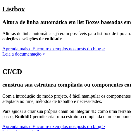
Listbox
Altura de linha automática em list Boxes baseadas em
Alturas de linha automáticas já eram possíveis para list box de tipo 
coleções
e
seleções de entidade
.
Aprenda mais e Encontre exemplos nos posts do blog >
Leia a documentação >
CI/CD
construa sua estrutura compilada ou componentes c
Com a introdução do modo projeto, é fácil manipular os componentes 
adaptada ao time, métodos de trabalho e necessidades.
Para ajudar a criar sua própria chain ou integrar 4D como uma fer
passo,
Build4D
permite criar uma estrutura compilada e um component
Aprenda mais e Encontre exemplos nos posts do blog >