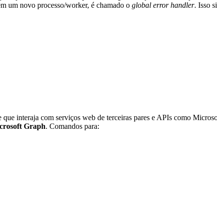
m um novo processo/worker, é chamado o
global error handler
.
Isso s
que interaja com serviços web de terceiras pares e APIs como Micros
icrosoft Graph
. Comandos para: