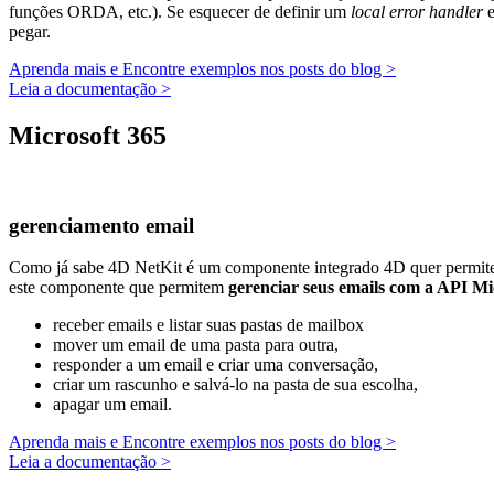
funções ORDA, etc.). Se esquecer de definir um
local error handler
e
pegar.
Aprenda mais e Encontre exemplos nos posts do blog >
Leia a documentação >
Microsoft 365
gerenciamento email
Como já sabe 4D NetKit é um componente integrado 4D quer permite 
este componente que permitem
gerenciar seus emails com a API M
receber emails e listar suas pastas de mailbox
mover um email de uma pasta para outra,
responder a um email e criar uma conversação,
criar um rascunho e salvá-lo na pasta de sua escolha,
apagar um email.
Aprenda mais e Encontre exemplos nos posts do blog >
Leia a documentação >