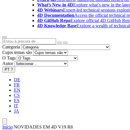
What’s New in 4D
Explore what’s new in the late
4D Webinars
Expert-led technical sessions explor
4D Documentation
Access the official technical r
4D GitHub Repo
Explore official 4D GitHub Rep
4D Knowledge Base
Explore a wealth of technica
Categoria
Cujos temas são
O Tags
Autor
PT
?
DE
FR
EN
CS
ES
IT
JA
Início
NOVIDADES EM 4D V19 R8