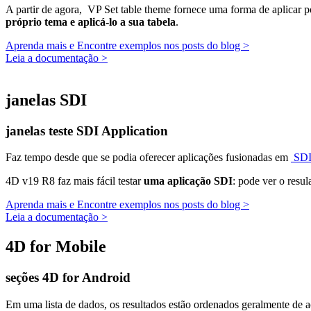
A partir de agora,
VP Set table theme
fornece uma forma de aplicar po
próprio tema e aplicá-lo a sua tabela
.
Aprenda mais e Encontre exemplos nos posts do blog >
Leia a documentação >
janelas SDI
janelas teste SDI Application
Faz tempo desde que se podia oferecer aplicações fusionadas em
SDI
4D v19 R8 faz mais fácil testar
uma aplicação SDI
: pode ver o resul
Aprenda mais e Encontre exemplos nos posts do blog >
Leia a documentação >
4D for Mobile
seções 4D for Android
Em uma lista de dados, os resultados estão ordenados geralmente de 