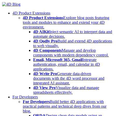
Skip
to
4D Product Extensions
content
4D Product Extensions
Explore blog posts featuring
tools and modules to enhance and extend your 4D
environment.
4D AIKit
Inject semantic AI to interpret data and
automate decisions.
4D Qodly Pro
Build and extend 4D applications
to web visually.
4D Components
Manage and develop
components with modern dependency control.
Email, Microsoft 365, Gmail
Integrate
authentication, email, and calendar in 4D
applications.
4D Write Pro
Generate data-driven
documents with the 4D word processor and
integrated AI assistant.
4D View Pro
Visualize data and manage
spreadsheets effectively.
For Developers
For Developers
Build better 4D applications with
practical patterns and technical deep dives from our
blog.
ORDA
Design clean data models using an