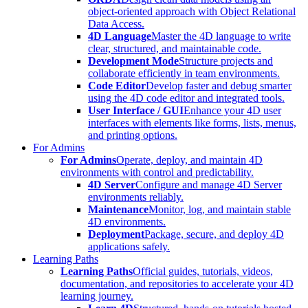
object-oriented approach with Object Relational
Data Access.
4D Language
Master the 4D language to write
clear, structured, and maintainable code.
Development Mode
Structure projects and
collaborate efficiently in team environments.
Code Editor
Develop faster and debug smarter
using the 4D code editor and integrated tools.
User Interface / GUI
Enhance your 4D user
interfaces with elements like forms, lists, menus,
and printing options.
For Admins
For Admins
Operate, deploy, and maintain 4D
environments with control and predictability.
4D Server
Configure and manage 4D Server
environments reliably.
Maintenance
Monitor, log, and maintain stable
4D environments.
Deployment
Package, secure, and deploy 4D
applications safely.
Learning Paths
Learning Paths
Official guides, tutorials, videos,
documentation, and repositories to accelerate your 4D
learning journey.