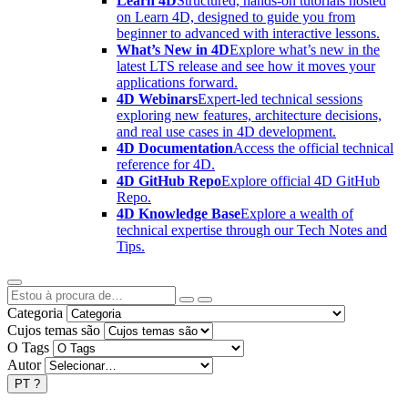
Learn 4D
Structured, hands-on tutorials hosted
on Learn 4D, designed to guide you from
beginner to advanced with interactive lessons.
What’s New in 4D
Explore what’s new in the
latest LTS release and see how it moves your
applications forward.
4D Webinars
Expert-led technical sessions
exploring new features, architecture decisions,
and real use cases in 4D development.
4D Documentation
Access the official technical
reference for 4D.
4D GitHub Repo
Explore official 4D GitHub
Repo.
4D Knowledge Base
Explore a wealth of
technical expertise through our Tech Notes and
Tips.
Categoria
Cujos temas são
O Tags
Autor
PT
?