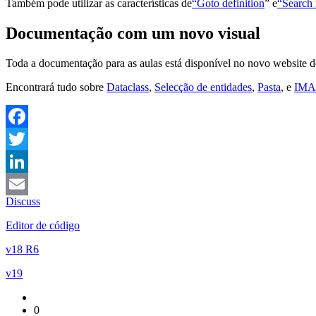
Também pode utilizar as características de
“Goto definition
” e
“Search 
Documentação com um novo visual
Toda a documentação para as aulas está disponível no novo website
Encontrará tudo sobre
Dataclass
,
Selecção de entidades
,
Pasta
, e
IMAP
Facebook
Twitter
LinkedIn
Discuss
Email
Editor de código
v18 R6
v19
0