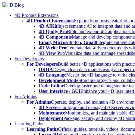
Skip
to
4D Product Extensions
content
4D Product Extensions
Explore blog posts featuring to
4D AIKit
Inject semantic AI to interpret data and 
4D Qodly Pro
Build and extend 4D applications to
4D Components
Manage and develop components
Email, Microsoft 365, Gmail
Integrate authenticat
4D Write Pro
Generate data-driven documents with
4D View Pro
Visualize data and manage spreadshee
For Developers
For Developers
Build better 4D applications with practic
ORDA
Design clean data models using an object-
4D Language
Master the 4D language to write clea
Development Mode
Structure projects and collabo
Code Editor
Develop faster and debug smarter usin
User Interface / GUI
Enhance your 4D user interfa
For Admins
For Admins
Operate, deploy, and maintain 4D environmen
4D Server
Configure and manage 4D Server enviro
Maintenance
Monitor, log, and maintain stable 4
Deployment
Package, secure, and deploy 4D applic
Learning Paths
Learning Paths
Official guides, tutorials, videos, docum
Learn 4D
Structured, hands-on tutorials hosted o