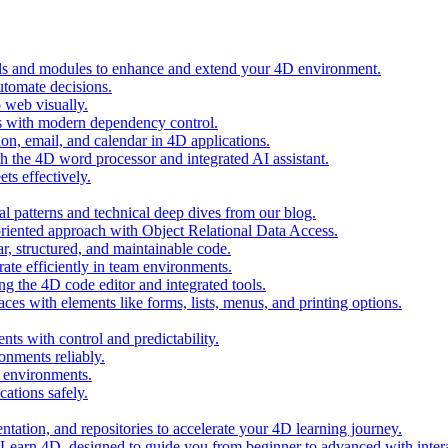
ols and modules to enhance and extend your 4D environment.
automate decisions.
 web visually.
 with modern dependency control.
ion, email, and calendar in 4D applications.
 the 4D word processor and integrated AI assistant.
ts effectively.
al patterns and technical deep dives from our blog.
oriented approach with Object Relational Data Access.
r, structured, and maintainable code.
rate efficiently in team environments.
g the 4D code editor and integrated tools.
ces with elements like forms, lists, menus, and printing options.
ts with control and predictability.
nments reliably.
D environments.
ations safely.
entation, and repositories to accelerate your 4D learning journey.
n Learn 4D, designed to guide you from beginner to advanced with intera