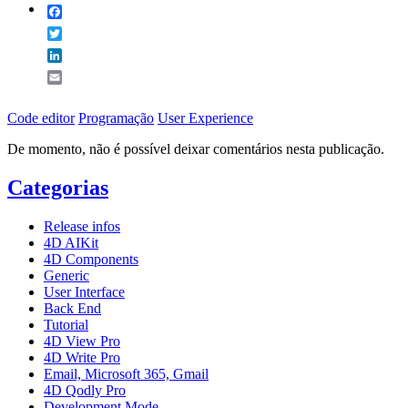
Facebook
Twitter
LinkedIn
Email
Code editor
Programação
User Experience
De momento, não é possível deixar comentários nesta publicação.
Categorias
Release infos
4D AIKit
4D Components
Generic
User Interface
Back End
Tutorial
4D View Pro
4D Write Pro
Email, Microsoft 365, Gmail
4D Qodly Pro
Development Mode