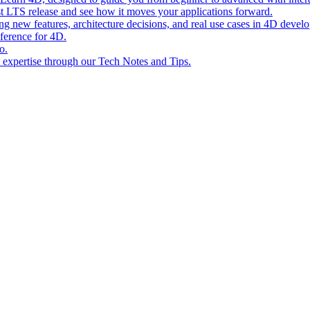
st LTS release and see how it moves your applications forward.
ing new features, architecture decisions, and real use cases in 4D devel
eference for 4D.
o.
l expertise through our Tech Notes and Tips.