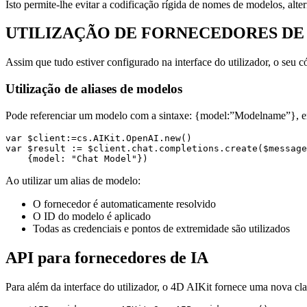
Isto permite-lhe evitar a codificação rígida de nomes de modelos, alte
UTILIZAÇÃO DE FORNECEDORES DE 
Assim que tudo estiver configurado na interface do utilizador, o seu c
Utilização de aliases de modelos
Pode referenciar um modelo com a sintaxe: {model:”Modelname”},
var $client:=cs.AIKit.OpenAI.new()

var $result := $client.chat.completions.create($message
    {model: "Chat Model"})
Ao utilizar um alias de modelo:
O fornecedor é automaticamente resolvido
O ID do modelo é aplicado
Todas as credenciais e pontos de extremidade são utilizados
API para fornecedores de IA
Para além da interface do utilizador, o 4D AIKit fornece uma nova cl