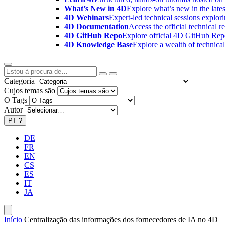
What’s New in 4D
Explore what’s new in the late
4D Webinars
Expert-led technical sessions explor
4D Documentation
Access the official technical r
4D GitHub Repo
Explore official 4D GitHub Rep
4D Knowledge Base
Explore a wealth of technica
Categoria
Cujos temas são
O Tags
Autor
PT
?
DE
FR
EN
CS
ES
IT
JA
Início
Centralização das informações dos fornecedores de IA no 4D