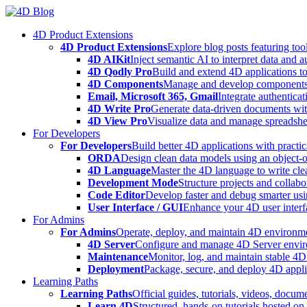
Skip
to
4D Product Extensions
content
4D Product Extensions
Explore blog posts featuring to
4D AIKit
Inject semantic AI to interpret data and 
4D Qodly Pro
Build and extend 4D applications to
4D Components
Manage and develop components
Email, Microsoft 365, Gmail
Integrate authenticat
4D Write Pro
Generate data-driven documents with
4D View Pro
Visualize data and manage spreadshee
For Developers
For Developers
Build better 4D applications with practic
ORDA
Design clean data models using an object-
4D Language
Master the 4D language to write clea
Development Mode
Structure projects and collabo
Code Editor
Develop faster and debug smarter usin
User Interface / GUI
Enhance your 4D user interfa
For Admins
For Admins
Operate, deploy, and maintain 4D environmen
4D Server
Configure and manage 4D Server enviro
Maintenance
Monitor, log, and maintain stable 4
Deployment
Package, secure, and deploy 4D applic
Learning Paths
Learning Paths
Official guides, tutorials, videos, docum
Learn 4D
Structured, hands-on tutorials hosted o