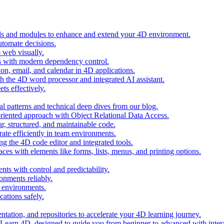
ols and modules to enhance and extend your 4D environment.
automate decisions.
 web visually.
 with modern dependency control.
ion, email, and calendar in 4D applications.
 the 4D word processor and integrated AI assistant.
ts effectively.
al patterns and technical deep dives from our blog.
oriented approach with Object Relational Data Access.
r, structured, and maintainable code.
rate efficiently in team environments.
g the 4D code editor and integrated tools.
ces with elements like forms, lists, menus, and printing options.
ts with control and predictability.
nments reliably.
D environments.
ations safely.
entation, and repositories to accelerate your 4D learning journey.
n Learn 4D, designed to guide you from beginner to advanced with intera