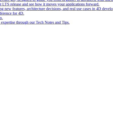
st LTS release and see how it moves your applications forward.
ing new features, architecture decisions, and real use cases in 4D devel
eference for 4D.
o.
l expertise through our Tech Notes and Tips.