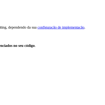
etting, dependendo da sua
configuração de implementação
.
enciados no seu código
.