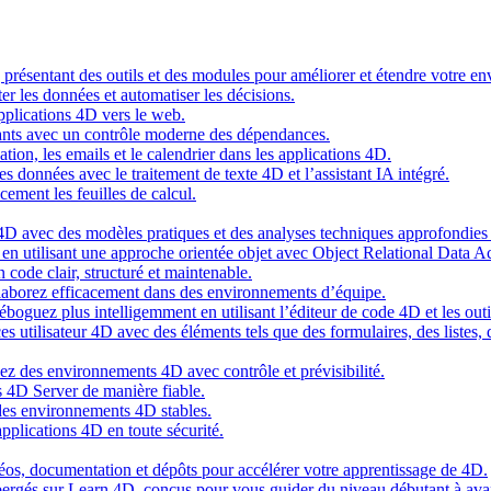
g présentant des outils et des modules pour améliorer et étendre votre 
er les données et automatiser les décisions.
pplications 4D vers le web.
nts avec un contrôle moderne des dépendances.
cation, les emails et le calendrier dans les applications 4D.
s données avec le traitement de texte 4D et l’assistant IA intégré.
cement les feuilles de calcul.
4D avec des modèles pratiques et des analyses techniques approfondies 
n utilisant une approche orientée objet avec Object Relational Data A
 code clair, structuré et maintenable.
ollaborez efficacement dans des environnements d’équipe.
oguez plus intelligemment en utilisant l’éditeur de code 4D et les outil
es utilisateur 4D avec des éléments tels que des formulaires, des listes,
ez des environnements 4D avec contrôle et prévisibilité.
 4D Server de manière fiable.
 des environnements 4D stables.
pplications 4D en toute sécurité.
idéos, documentation et dépôts pour accélérer votre apprentissage de 4D.
hébergés sur Learn 4D, conçus pour vous guider du niveau débutant à ava