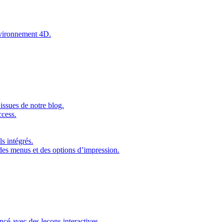
environnement 4D.
issues de notre blog.
ccess.
s intégrés.
 des menus et des options d’impression.
ncé avec des leçons interactives.