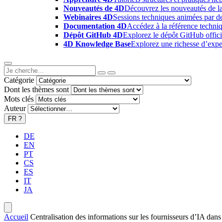
Nouveautés de 4D
Découvrez les nouveautés de la
Webinaires 4D
Sessions techniques animées par des
Documentation 4D
Accédez à la référence techniq
Dépôt GitHub 4D
Explorez le dépôt GitHub offici
4D Knowledge Base
Explorez une richesse d’exper
Catégorie
Dont les thèmes sont
Mots clés
Auteur
FR
?
DE
EN
PT
CS
ES
IT
JA
Accueil
Centralisation des informations sur les fournisseurs d’IA dan