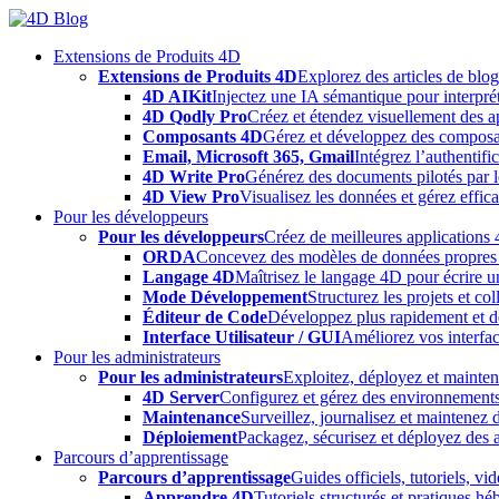
Skip
to
Extensions de Produits 4D
content
Extensions de Produits 4D
Explorez des articles de blo
4D AIKit
Injectez une IA sémantique pour interprét
4D Qodly Pro
Créez et étendez visuellement des a
Composants 4D
Gérez et développez des composa
Email, Microsoft 365, Gmail
Intégrez l’authentifi
4D Write Pro
Générez des documents pilotés par le
4D View Pro
Visualisez les données et gérez effica
Pour les développeurs
Pour les développeurs
Créez de meilleures applications 
ORDA
Concevez des modèles de données propres e
Langage 4D
Maîtrisez le langage 4D pour écrire un
Mode Développement
Structurez les projets et c
Éditeur de Code
Développez plus rapidement et déb
Interface Utilisateur / GUI
Améliorez vos interfac
Pour les administrateurs
Pour les administrateurs
Exploitez, déployez et mainten
4D Server
Configurez et gérez des environnements
Maintenance
Surveillez, journalisez et maintenez
Déploiement
Packagez, sécurisez et déployez des a
Parcours d’apprentissage
Parcours d’apprentissage
Guides officiels, tutoriels, v
Apprendre 4D
Tutoriels structurés et pratiques 