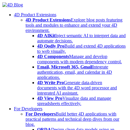
Skip
to
4D Product Extensions
content
4D Product Extensions
Explore blog posts featuring
tools and modules to enhance and extend your 4D
environment.
4D AIKit
Inject semantic AI to interpret data and
automate decisions.
4D Qodly Pro
Build and extend 4D applications
to web visually.
4D Components
Manage and develop
components with modern dependency control.
Email, Microsoft 365, Gmail
Integrate
authentication, email, and calendar in 4D
applications.
4D Write Pro
Generate data-driven
documents with the 4D word processor and
integrated AI assistant.
4D View Pro
Visualize data and manage
spreadsheets effectively.
For Developers
For Developers
Build better 4D applications with
practical patterns and technical deep dives from our
blog.
ORDA
Design clean data models using an