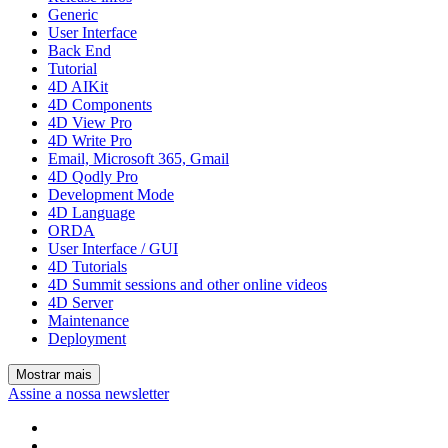
Generic
User Interface
Back End
Tutorial
4D AIKit
4D Components
4D View Pro
4D Write Pro
Email, Microsoft 365, Gmail
4D Qodly Pro
Development Mode
4D Language
ORDA
User Interface / GUI
4D Tutorials
4D Summit sessions and other online videos
4D Server
Maintenance
Deployment
Mostrar mais
Assine a nossa newsletter