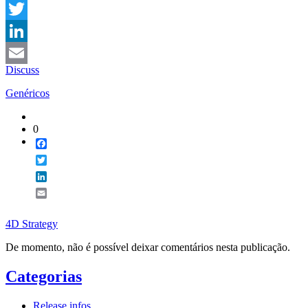
Facebook
Twitter
LinkedIn
Discuss
Email
Genéricos
0
Facebook
Twitter
LinkedIn
Email
4D Strategy
De momento, não é possível deixar comentários nesta publicação.
Categorias
Release infos