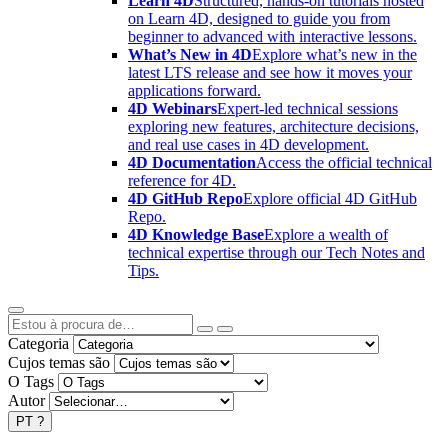
Learn 4D
Structured, hands-on tutorials hosted
on Learn 4D, designed to guide you from
beginner to advanced with interactive lessons.
What’s New in 4D
Explore what’s new in the
latest LTS release and see how it moves your
applications forward.
4D Webinars
Expert-led technical sessions
exploring new features, architecture decisions,
and real use cases in 4D development.
4D Documentation
Access the official technical
reference for 4D.
4D GitHub Repo
Explore official 4D GitHub
Repo.
4D Knowledge Base
Explore a wealth of
technical expertise through our Tech Notes and
Tips.
Categoria
Cujos temas são
O Tags
Autor
PT
?