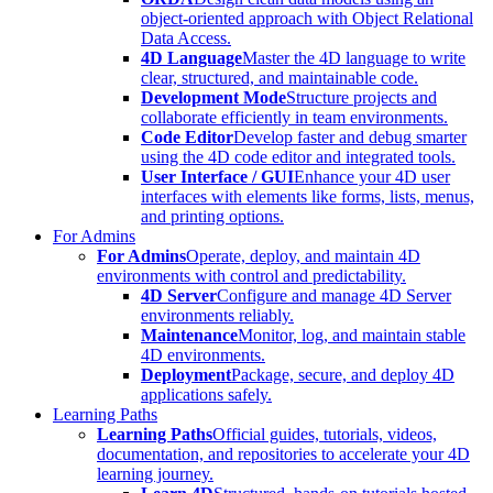
object-oriented approach with Object Relational
Data Access.
4D Language
Master the 4D language to write
clear, structured, and maintainable code.
Development Mode
Structure projects and
collaborate efficiently in team environments.
Code Editor
Develop faster and debug smarter
using the 4D code editor and integrated tools.
User Interface / GUI
Enhance your 4D user
interfaces with elements like forms, lists, menus,
and printing options.
For Admins
For Admins
Operate, deploy, and maintain 4D
environments with control and predictability.
4D Server
Configure and manage 4D Server
environments reliably.
Maintenance
Monitor, log, and maintain stable
4D environments.
Deployment
Package, secure, and deploy 4D
applications safely.
Learning Paths
Learning Paths
Official guides, tutorials, videos,
documentation, and repositories to accelerate your 4D
learning journey.