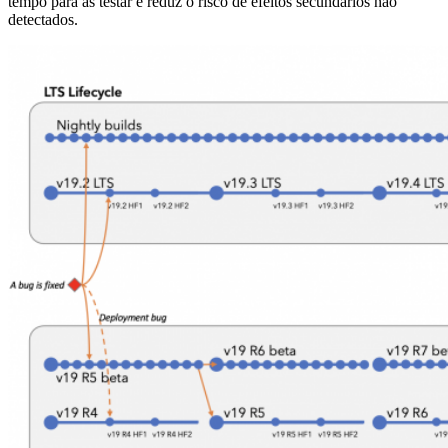
tempo para as testar e reduz o risco de efeitos secundários não
detectados.