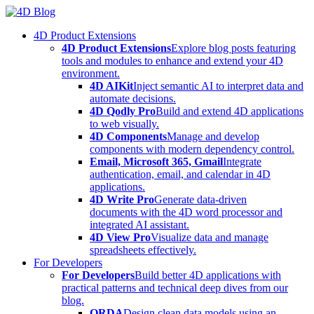
Skip
to
4D Product Extensions
content
4D Product Extensions
Explore blog posts featuring
tools and modules to enhance and extend your 4D
environment.
4D AIKit
Inject semantic AI to interpret data and
automate decisions.
4D Qodly Pro
Build and extend 4D applications
to web visually.
4D Components
Manage and develop
components with modern dependency control.
Email, Microsoft 365, Gmail
Integrate
authentication, email, and calendar in 4D
applications.
4D Write Pro
Generate data-driven
documents with the 4D word processor and
integrated AI assistant.
4D View Pro
Visualize data and manage
spreadsheets effectively.
For Developers
For Developers
Build better 4D applications with
practical patterns and technical deep dives from our
blog.
ORDA
Design clean data models using an