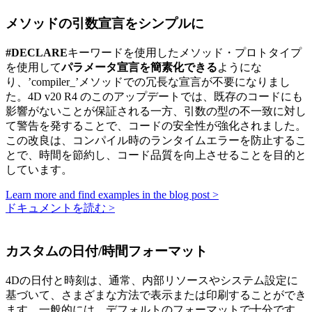
メソッドの引数宣言をシンプルに
#DECLARE
キーワードを使用したメソッド・プロトタイプ
を使用して
パラメータ宣言を簡素化できる
ようにな
り、’compiler_’メソッドでの冗長な宣言が不要になりまし
た。4D v20 R4 のこのアップデートでは、既存のコードにも
影響がないことが保証される一方、引数の型の不一致に対し
て警告を発することで、コードの安全性が強化されました。
この改良は、コンパイル時のランタイムエラーを防止するこ
とで、時間を節約し、コード品質を向上させることを目的と
しています。
Learn more and find examples in the blog post >
ドキュメントを読む >
カスタムの日付/時間フォーマット
4Dの日付と時刻は、通常、内部リソースやシステム設定に
基づいて、さまざまな方法で表示または印刷することができ
ます。一般的には、デフォルトのフォーマットで十分です