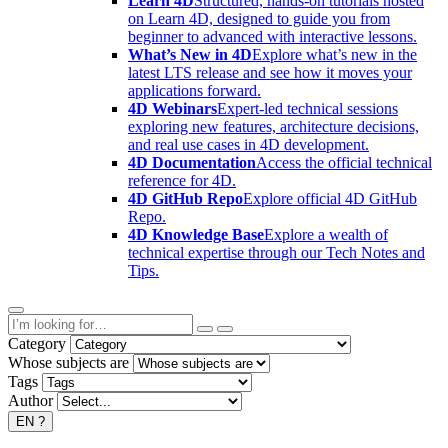
Learn 4D
Structured, hands-on tutorials hosted
on Learn 4D, designed to guide you from
beginner to advanced with interactive lessons.
What’s New in 4D
Explore what’s new in the
latest LTS release and see how it moves your
applications forward.
4D Webinars
Expert-led technical sessions
exploring new features, architecture decisions,
and real use cases in 4D development.
4D Documentation
Access the official technical
reference for 4D.
4D GitHub Repo
Explore official 4D GitHub
Repo.
4D Knowledge Base
Explore a wealth of
technical expertise through our Tech Notes and
Tips.
Category
Whose subjects are
Tags
Author
EN
?