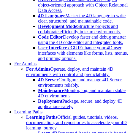
object-oriented approach with Object Relational
Data Access.
4D Language
Master the 4D language to write
clear, structured, and maintainable code.
Development Mode
Structure projects and
collaborate efficiently in team environments.
Code Editor
Develop faster and debug smarter
using the 4D code editor and integrated tools.
User Interface / GUI
Enhance your 4D user
interfaces with elements like forms, lists, menus,
and printing options.
For Admins
For Admins
Operate, deploy, and maintain 4D
environments with control and predictability.
4D Server
Configure and manage 4D Server
environments reliably.
Maintenance
Monitor, log, and maintain stable
4D environments.
Deployment
Package, secure, and deploy 4D
applications safely.
Learning Paths
Learning Paths
Official guides, tutorials, videos,
documentation, and repositories to accelerate your 4D
learning journey.