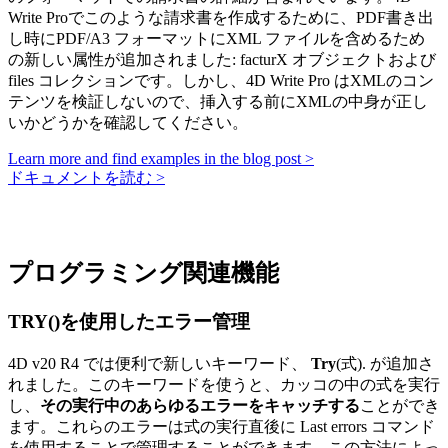
Write Proでこのような請求書を作成するために、PDF書き出
し時にPDF/A3 フォーマットにXML ファイルを含めるため
の新しい属性が追加されました:
facturX
オブジェクトおよび
files
コレクションです。しかし、4D Write Pro はXMLのコン
テンツを検証しないので、挿入する前にXMLの中身が正し
いかどうかを確認してください。
Learn more and find examples in the blog post >
ドキュメントを読む >
プログラミング関連機能
TRY()を使用したエラー管理
4D v20 R4 では便利で新しいキーワード、
Try
(式). が追加さ
れました。このキーワードを使うと、カッコの中の式を実行
し、
その実行中のあらゆるエラーをキャッチする
ことができ
ます。これらのエラーは式の実行直後に
Last errors
コマンド
を使用することで管理することができます。この方法によっ