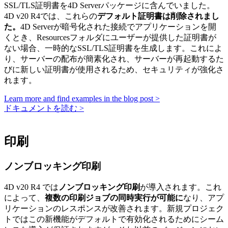
SSL/TLS証明書を4D Serverパッケージに含んでいました。
4D v20 R4では、これらの
デフォルト証明書は削除されまし
た。
4D Serverが暗号化された接続でアプリケーションを開
くとき、Resourcesフォルダにユーザーが提供した証明書が
ない場合、一時的なSSL/TLS証明書を生成します。これによ
り、サーバーの配布が簡素化され、サーバーが再起動するた
びに新しい証明書が使用されるため、セキュリティが強化さ
れます。
Learn more and find examples in the blog post >
ドキュメントを読む >
印刷
ノンブロッキング印刷
4D v20 R4 では
ノンブロッキング印刷
が導入されます。これ
によって、
複数の印刷ジョブの同時実行が可能に
なり、アプ
リケーションのレスポンスが改善されます。新規プロジェク
トではこの新機能がデフォルトで有効化されるためにシーム