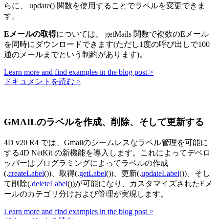
らに、
update()
関数を使用することでラベルを変更できま
す。
Eメールの取得
については、
getMails
関数で複数のEメール
を同時にダウンロードできます(ただし1度の呼び出しで100
通のメールまでという制約があります)。
Learn more and find examples in the blog post >
ドキュメントを読む >
GMAILのラベルを作成、削除、そして更新する
4D v20 R4 では、Gmailのシームレスなラベル管理を可能に
する4D NetKit の新機能を導入します。これによってデベロ
ッパーはプログラミングによってラベルの作成
(.
createLabel
())、取得(.
getLabel
())、更新(.
updateLabel
())、そし
て削除(.
deleteLabel
())が可能になり、カスタマイズされたEメ
ールのカテゴリ分けおよび管理が実現します。
Learn more and find examples in the blog post >