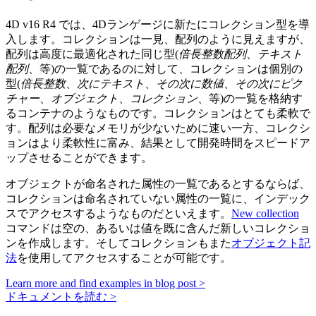
4D v16 R4 では、4Dランゲージに新たにコレクション型を導
入します。コレクションは一見、配列のように見えますが、
配列は高度に最適化された同じ型(
倍長整数配列
、
テキスト
配列
、等)の一覧であるのに対して、コレクションは個別の
型(
倍長整数
、
次にテキスト
、
その次に数値
、
その次にピク
チャー
、
オブジェクト
、
コレクション
、等)の一覧を格納す
るコンテナのようなものです。コレクションはとても柔軟で
す。配列は必要なメモリが少ないために速い一方、コレクシ
ョンはより柔軟性に富み、結果として開発時間をスピードア
ップさせることができます。
オブジェクトが命名された属性の一覧であるとするならば、
コレクションは命名されていない属性の一覧に、インデック
スでアクセスするようなものだといえます。
New collection
コマンドは空の、あるいは値を既に含んだ新しいコレクショ
ンを作成します。そしてコレクションもまた
オブジェクト記
法
を使用してアクセスすることが可能です。
Learn more and find examples in blog post >
ドキュメントを読む >