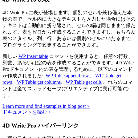
4D Write Proに表が登場します。個別のセルを兼ね備えた本
物の表で、セル内に大きなテキストを入力した場合にはその
テキストは自動的に折り返され、セルの幅は同じままで保た
れます。表をゼロから作成することもできますし、もちろん
表のスタイル、列、行、あるいは個別のセルにいたるまで、
プログラミングで変更することができます。
新しい
WP Insert table
コマンドを使用すると、任意の行数、
列数、あるいは空の表を作成することができます。4D Write
Proドキュメント内の表を管理するために、以下のコマンド
が作成されました:
WP Table append row
、
WP Table get
rows
、
WP Table get columns
、
WP Table get cells
これらのコマ
ンドは全てスレッドセーフ(プリエンティブに実行可能)で
す。
Learn more and find examples in blog post >
ドキュメントを読む >
4D Write Pro ハイパーリンク