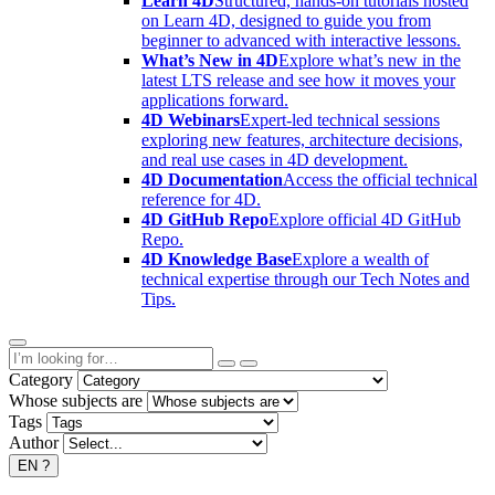
Learn 4D
Structured, hands-on tutorials hosted
on Learn 4D, designed to guide you from
beginner to advanced with interactive lessons.
What’s New in 4D
Explore what’s new in the
latest LTS release and see how it moves your
applications forward.
4D Webinars
Expert-led technical sessions
exploring new features, architecture decisions,
and real use cases in 4D development.
4D Documentation
Access the official technical
reference for 4D.
4D GitHub Repo
Explore official 4D GitHub
Repo.
4D Knowledge Base
Explore a wealth of
technical expertise through our Tech Notes and
Tips.
Category
Whose subjects are
Tags
Author
EN
?