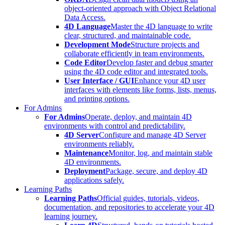
object-oriented approach with Object Relational
Data Access.
4D Language
Master the 4D language to write
clear, structured, and maintainable code.
Development Mode
Structure projects and
collaborate efficiently in team environments.
Code Editor
Develop faster and debug smarter
using the 4D code editor and integrated tools.
User Interface / GUI
Enhance your 4D user
interfaces with elements like forms, lists, menus,
and printing options.
For Admins
For Admins
Operate, deploy, and maintain 4D
environments with control and predictability.
4D Server
Configure and manage 4D Server
environments reliably.
Maintenance
Monitor, log, and maintain stable
4D environments.
Deployment
Package, secure, and deploy 4D
applications safely.
Learning Paths
Learning Paths
Official guides, tutorials, videos,
documentation, and repositories to accelerate your 4D
learning journey.