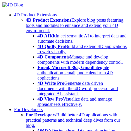
Skip
to
4D Product Extensions
content
4D Product Extensions
Explore blog posts featuring
tools and modules to enhance and extend your 4D
environment.
4D AIKit
Inject semantic AI to interpret data and
automate decisions.
4D Qodly Pro
Build and extend 4D applications
to web visually.
4D Components
Manage and develop
components with modern dependency control.
Email, Microsoft 365, Gmail
Integrate
authentication, email, and calendar in 4D
applications.
4D Write Pro
Generate data-driven
documents with the 4D word processor and
integrated AI assistant.
4D View Pro
Visualize data and manage
spreadsheets effectively.
For Developers
For Developers
Build better 4D applications with
practical patterns and technical deep dives from our
blog.
ORDA
Design clean data models using an