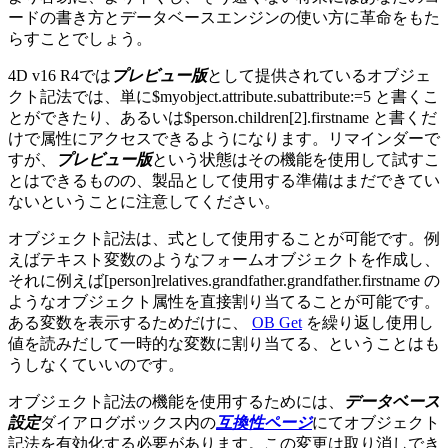
ードの書き方とデータベースエンジンの使い方に革命をもた
らすことでしょう。
4D v16 R4では
プレビュー版
として提供されているオブジェ
クト記法では、単に$myobject.attribute.subattribute:=5 と書くこ
とができたり、あるいは$person.children[2].firstname と書くだ
けで属性にアクセスできるようになります。リマインダーで
すが、
プレビュー版
という状態はその機能を使用して試すこ
とはできるものの、製品として使用する準備はまだできてい
ないということに注意してください。
オブジェクト記法は、式として使用することが可能です。例
えばテキスト変数のようなフォームオブジェクトを作成し、
それに例えば[person]relatives.grandfather.grandfather.firstname の
ようなオブジェクト属性を直接割り当てることが可能です。
ある変数を表示するためだけに、
OB Get
を繰り返し使用し
値を読みだして一時的な変数に割り当てる、ということはも
うしなくていいのです。
オブジェクト記法の機能を使用するためには、
データベース
設定
ダイアログボックス内の
互換性ページ
にてオブジェクト
記法を有効化する必要があります。この変更は取り消しでき