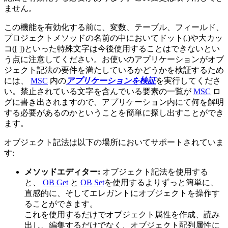
ません。
この機能を有効化する前に、変数、テーブル、フィールド、
プロジェクトメソッドの名前の中においてドット(.)や大カッ
コ([ ])といった特殊文字は今後使用することはできないとい
う点に注意してください。お使いのアプリケーションがオブ
ジェクト記法の要件を満たしているかどうかを検証するため
には、
MSC
内の
アプリケーションを検証
を実行してくださ
い。禁止されている文字を含んでいる要素の一覧が
MSC
ロ
グに書き出されますので、アプリケーション内にて何を解明
する必要があるのかということを簡単に探し出すことができ
ます。
オブジェクト記法は以下の場所においてサポートされていま
す:
メソッドエディター:
オブジェクト記法を使用する
と、
OB Get
と
OB Set
を使用するよりずっと簡単に、
直感的に、そしてエレガントにオブジェクトを操作す
ることができます。
これを使用するだけでオブジェクト属性を作成、読み
出し、編集するだけでなく、オブジェクト配列属性に