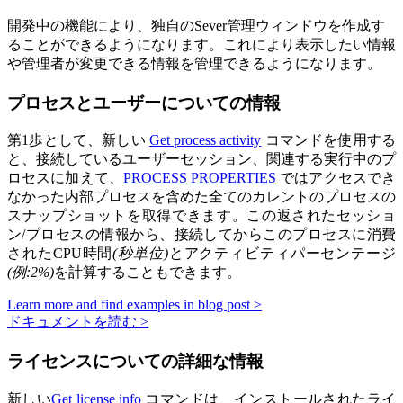
開発中の機能により、独自のSever管理ウィンドウを作成す
ることができるようになります。これにより表示したい情報
や管理者が変更できる情報を管理できるようになります。
プロセスとユーザーについての情報
第1歩として、新しい
Get process activity
コマンドを使用する
と、接続しているユーザーセッション、関連する実行中のプ
ロセスに加えて、
PROCESS PROPERTIES
ではアクセスでき
なかった内部プロセスを含めた全てのカレントのプロセスの
スナップショットを取得できます。この返されたセッショ
ン/プロセスの情報から、接続してからこのプロセスに消費
されたCPU時間
(秒単位)
とアクティビティパーセンテージ
(例:2%)
を計算することもできます。
Learn more and find examples in blog post >
ドキュメントを読む >
ライセンスについての詳細な情報
新しい
Get license info
コマンドは、インストールされたライ