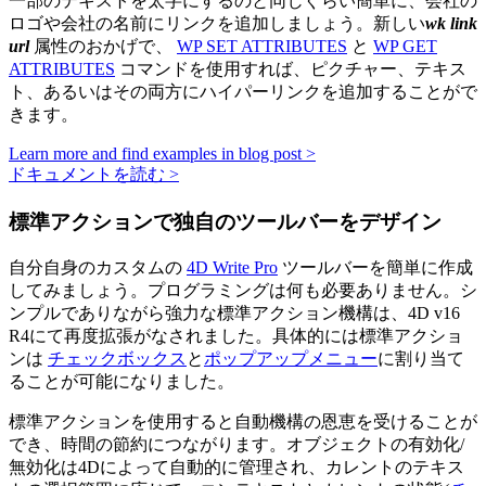
一部のテキストを太字にするのと同じぐらい簡単に、会社の
ロゴや会社の名前にリンクを追加しましょう。新しい
wk link
url
属性のおかげで、
WP SET ATTRIBUTES
と
WP GET
ATTRIBUTES
コマンドを使用すれば、ピクチャー、テキス
ト、あるいはその両方にハイパーリンクを追加することがで
きます。
Learn more and find examples in blog post >
ドキュメントを読む >
標準アクションで独自のツールバーをデザイン
自分自身のカスタムの
4D Write Pro
ツールバーを簡単に作成
してみましょう。プログラミングは何も必要ありません。シ
ンプルでありながら強力な標準アクション機構は、4D v16
R4にて再度拡張がなされました。具体的には標準アクショ
ンは
チェックボックス
と
ポップアップメニュー
に割り当て
ることが可能になりました。
標準アクションを使用すると自動機構の恩恵を受けることが
でき、時間の節約につながります。オブジェクトの有効化/
無効化は4Dによって自動的に管理され、カレントのテキス