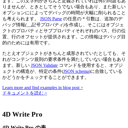
ます。この文字列がきちんと定義されていれば何の問題もあ
りませんが、ときとしてそうでない場合もあり、また新しい
オプションにによってデバッグの時間が大幅に削られること
も考えられます。
JSON Parse
の任意の * 引数は、追加のデ
バッグ情報
(__記号プロパティ)
を作成し、そこにはオブジェ
クトのプロパティとサブプロパティそれぞれのパス、行の位
置、行のオフセットが提供されます。この情報はデバッグ目
的のためには有用です。
たとえオブジェクトがきちんと成形されていたとしても、そ
れがコンテンツ規則の要求条件を満たしていない場合もあり
ます。新しい
JSON Validate
コマンドを使用すると、オブジ
ェクトの構造が、特定の条件(
JSON schema
)に合致している
かどうかをチェックすることができます。
Learn more and find examples in blog post >
ドキュメントを読む >
4D Write Pro
4D Write Pro の表