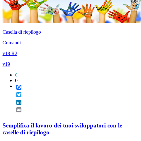
Casella di riepilogo
Comandi
v18 R2
v19
0
0
Facebook
Twitter
LinkedIn
Email
Semplifica il lavoro dei tuoi sviluppatori con le
caselle di riepilogo