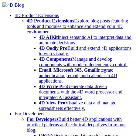
Skip
to
4D Product Extensions
content
4D Product Extensions
Explore blog posts featuring
tools and modules to enhance and extend your 4D
environment.
4D AIKit
Inject semantic AI to interpret data and
automate decisions.
4D Qodly Pro
Build and extend 4D applications
to web visually.
4D Components
Manage and develop
components with modern dependency control.
Email, Microsoft 365, Gmail
Integrate
authentication, email, and calendar in 4D
applications.
4D Write Pro
Generate data-driven
documents with the 4D word processor and
integrated AI assistant.
4D View Pro
Visualize data and manage
spreadsheets effectively.
For Developers
For Developers
Build better 4D applications with
practical patterns and technical deep dives from our
blog.
ORDA
Design clean data models using an