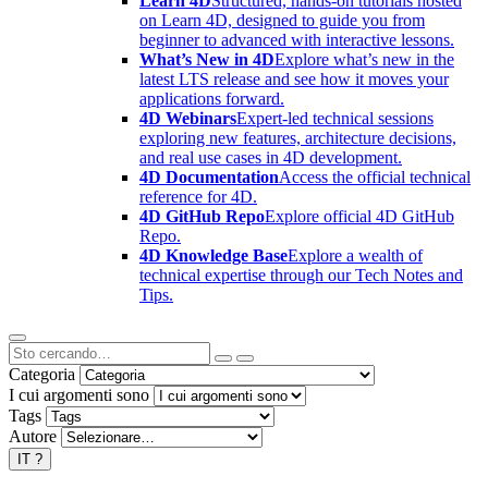
Learn 4D
Structured, hands-on tutorials hosted
on Learn 4D, designed to guide you from
beginner to advanced with interactive lessons.
What’s New in 4D
Explore what’s new in the
latest LTS release and see how it moves your
applications forward.
4D Webinars
Expert-led technical sessions
exploring new features, architecture decisions,
and real use cases in 4D development.
4D Documentation
Access the official technical
reference for 4D.
4D GitHub Repo
Explore official 4D GitHub
Repo.
4D Knowledge Base
Explore a wealth of
technical expertise through our Tech Notes and
Tips.
Categoria
I cui argomenti sono
Tags
Autore
IT
?