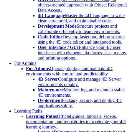
object-oriented approach with Object Relational
Data Access.
4D Language
Master the 4D language to write
clear, structured, and maintainable code.
Development Mode
Structure projects and
collaborate efficiently in team environments.
Code Editor
Develop faster and debug smarter
using the 4D code editor and integrated tools.
User Interface / GUI
Enhance your 4D user
interfaces with elements like forms, lists, menus,
and printing options.
For Admins
For Admins
Operate, deploy, and maintain 4D
environments with control and predictability.
4D Server
Configure and manage 4D Server
environments reliably.
Maintenance
Monitor, log, and maintain stable
4D environments.
Deployment
Package, secure, and deploy 4D
applications safely.
Learning Paths
Learning Paths
Official guides, tutorials, videos,
documentation, and repositories to accelerate your 4D
learning journey.