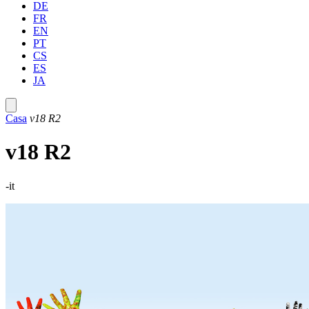
DE
FR
EN
PT
CS
ES
JA
Casa
v18 R2
v18 R2
-it