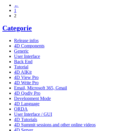
←
1
2
Categorie
Release infos
4D Components
Generic
User Interface
Back End
Tutorial
4D AIKit
4D View Pro
4D Write Pro
Email, Microsoft 365, Gmail
4D Qodly Pro
Development Mode
4D Language
ORDA
User Interface / GUI
4D Tutorials
4D Summit sessions and other online videos
4D Server