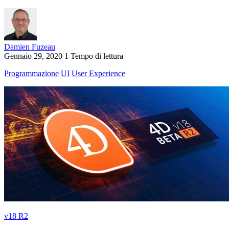
Damien Fuzeau
Gennaio 29, 2020
1 Tempo di lettura
Programmazione
UI
User Experience
v18 R2