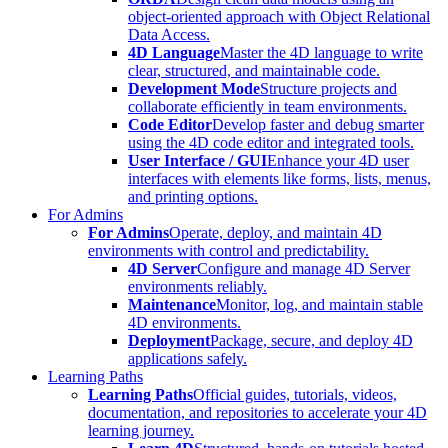
object-oriented approach with Object Relational
Data Access.
4D Language
Master the 4D language to write
clear, structured, and maintainable code.
Development Mode
Structure projects and
collaborate efficiently in team environments.
Code Editor
Develop faster and debug smarter
using the 4D code editor and integrated tools.
User Interface / GUI
Enhance your 4D user
interfaces with elements like forms, lists, menus,
and printing options.
For Admins
For Admins
Operate, deploy, and maintain 4D
environments with control and predictability.
4D Server
Configure and manage 4D Server
environments reliably.
Maintenance
Monitor, log, and maintain stable
4D environments.
Deployment
Package, secure, and deploy 4D
applications safely.
Learning Paths
Learning Paths
Official guides, tutorials, videos,
documentation, and repositories to accelerate your 4D
learning journey.