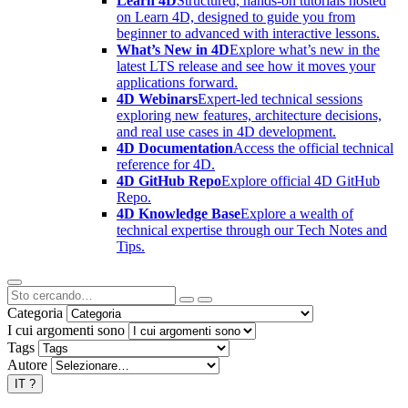
Learn 4D
Structured, hands-on tutorials hosted
on Learn 4D, designed to guide you from
beginner to advanced with interactive lessons.
What’s New in 4D
Explore what’s new in the
latest LTS release and see how it moves your
applications forward.
4D Webinars
Expert-led technical sessions
exploring new features, architecture decisions,
and real use cases in 4D development.
4D Documentation
Access the official technical
reference for 4D.
4D GitHub Repo
Explore official 4D GitHub
Repo.
4D Knowledge Base
Explore a wealth of
technical expertise through our Tech Notes and
Tips.
Categoria
I cui argomenti sono
Tags
Autore
IT
?