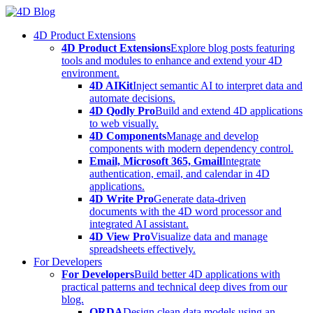
Skip
to
4D Product Extensions
content
4D Product Extensions
Explore blog posts featuring
tools and modules to enhance and extend your 4D
environment.
4D AIKit
Inject semantic AI to interpret data and
automate decisions.
4D Qodly Pro
Build and extend 4D applications
to web visually.
4D Components
Manage and develop
components with modern dependency control.
Email, Microsoft 365, Gmail
Integrate
authentication, email, and calendar in 4D
applications.
4D Write Pro
Generate data-driven
documents with the 4D word processor and
integrated AI assistant.
4D View Pro
Visualize data and manage
spreadsheets effectively.
For Developers
For Developers
Build better 4D applications with
practical patterns and technical deep dives from our
blog.
ORDA
Design clean data models using an