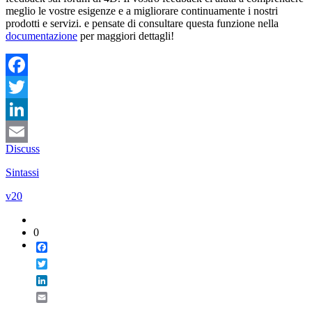
meglio le vostre esigenze e a migliorare continuamente i nostri
prodotti e servizi. e pensate di consultare questa funzione nella
documentazione
per maggiori dettagli!
Facebook
Twitter
LinkedIn
Discuss
Email
Sintassi
v20
0
Facebook
Twitter
LinkedIn
Email