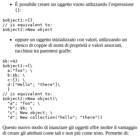
È possibile creare un oggetto vuoto utilizzando l’espressione
{}:
$object1:={}

// is equivalent to: 

$object2:=New object
oppure un oggetto inizializzato con valori, utilizzando un
elenco di coppie di nomi di proprietà e valori associati,
racchiusi tra parentesi graffe:
$b:=42

$object1:={\

  a:"foo"; \

  b:$b; \

  c:{}; \

  d:["Hello"; "there"]\

  }

// is equivalent to:

$object2:=New object(\

  "a"; "foo"; \

  "b"; $b; \

  "c"; New object; \

  "d"; New collection("hello"; "there"))
Questo nuovo modo di istanziare gli oggetti offre inoltre il vantaggio
di creare gli attributi come tali e non più come testo. Permette di: