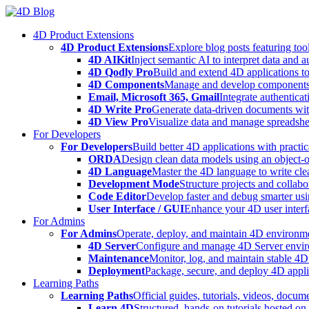
Skip
to
4D Product Extensions
content
4D Product Extensions
Explore blog posts featuring to
4D AIKit
Inject semantic AI to interpret data and 
4D Qodly Pro
Build and extend 4D applications to
4D Components
Manage and develop components
Email, Microsoft 365, Gmail
Integrate authenticat
4D Write Pro
Generate data-driven documents with
4D View Pro
Visualize data and manage spreadshee
For Developers
For Developers
Build better 4D applications with practic
ORDA
Design clean data models using an object-
4D Language
Master the 4D language to write clea
Development Mode
Structure projects and collabo
Code Editor
Develop faster and debug smarter usin
User Interface / GUI
Enhance your 4D user interfa
For Admins
For Admins
Operate, deploy, and maintain 4D environmen
4D Server
Configure and manage 4D Server enviro
Maintenance
Monitor, log, and maintain stable 4
Deployment
Package, secure, and deploy 4D applic
Learning Paths
Learning Paths
Official guides, tutorials, videos, docum
Learn 4D
Structured, hands-on tutorials hosted o