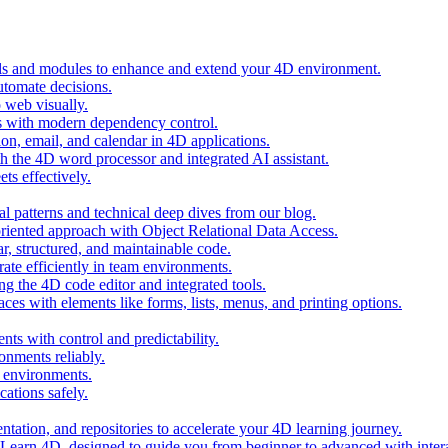
ols and modules to enhance and extend your 4D environment.
automate decisions.
 web visually.
 with modern dependency control.
ion, email, and calendar in 4D applications.
 the 4D word processor and integrated AI assistant.
ts effectively.
al patterns and technical deep dives from our blog.
oriented approach with Object Relational Data Access.
r, structured, and maintainable code.
rate efficiently in team environments.
g the 4D code editor and integrated tools.
ces with elements like forms, lists, menus, and printing options.
ts with control and predictability.
nments reliably.
D environments.
ations safely.
entation, and repositories to accelerate your 4D learning journey.
n Learn 4D, designed to guide you from beginner to advanced with intera