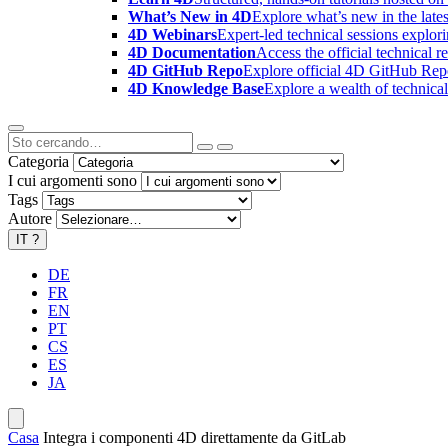
What’s New in 4D
Explore what’s new in the late
4D Webinars
Expert-led technical sessions explor
4D Documentation
Access the official technical r
4D GitHub Repo
Explore official 4D GitHub Rep
4D Knowledge Base
Explore a wealth of technica
Categoria
I cui argomenti sono
Tags
Autore
IT
?
DE
FR
EN
PT
CS
ES
JA
Casa
Integra i componenti 4D direttamente da GitLab