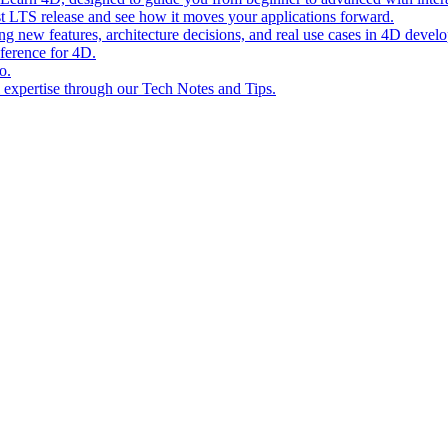
st LTS release and see how it moves your applications forward.
ing new features, architecture decisions, and real use cases in 4D devel
eference for 4D.
o.
l expertise through our Tech Notes and Tips.