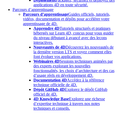
Déploiement
Packagez, sécurisez et déployez des
applications 4D en toute sécurité.
Parcours d’apprentissage
Parcours d’apprentissage
Guides officiels, tutoriels,
vidéos, documentation et dépôts pour accélérer votre
apprentissage de 4D.
Apprendre 4D
Tutoriels structurés et pratiques
hébergés sur Learn 4D, conçus pour vous guider
du niveau débutant à avancé avec des leçons
interactives.
Nouveautés de 4D
Découvrez les nouveautés de
la dernière version LTS et voyez comment elles
font évoluer vos applications.
Webinaires 4D
Sessions techniques animées par
des experts explorant les nouvelles
fonctionnalités, les choix d’architecture et des cas
d’usage réels en développement 4D.
Documentation 4D
Accédez à la référence
technique officielle de 4D.
Dépôt GitHub 4D
Explorez le dépôt GitHub
officiel de 4D.
4D Knowledge Base
Explorez une richesse
d’expertise technique à travers nos notes
techniques et conseils.