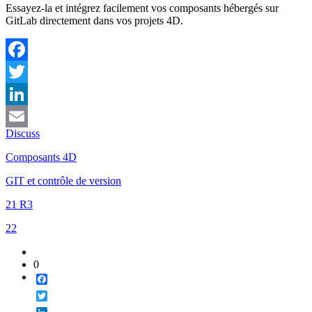
Essayez-la et intégrez facilement vos composants hébergés sur
GitLab directement dans vos projets 4D.
Facebook
Twitter
LinkedIn
Discuss
Email
Composants 4D
GIT et contrôle de version
21 R3
22
0
Facebook
Twitter