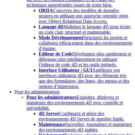
techniques approfondies issues de notre blog.
ORDA
Concevez des modèles de données
propres en utilisant une approche orientée objet
avec Object Relational Data Access.
Langage 4D
Maîtrisez le langage 4D pour écrire
un code clair, structuré et maintenable.
Mode Développement
Structurez les projets et
collaborez efficacement dans des environnements
d’équipe.
Éditeur de Code
Développez plus rapidement et
déboguez plus intelligemment en utilisant
l’éditeur de code 4D et les outils intégrés.
Interface Utilisateur / GUI
Améliorez vos
interfaces utilisateur 4D avec des éléments tels
que des formulaires, des listes, des menus et des
options d’impression.
Pour les administrateurs
Pour les administrateurs
Exploitez, déployez et
maintenez des environnements 4D avec contrôle et
prévisibilité.
4D Server
Configurez et gérez des
environnements 4D Server de manière fiable.
Maintenance
Surveillez, journalisez et maintenez
des environnements 4D stables.