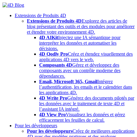
Skip
to
Extensions de Produits 4D
content
Extensions de Produits 4D
Explorez des articles de
blog présentant des outils et des modules pour améliorer
et étendre votre environnement 4D.
4D AIKit
Injectez une IA sémantique pour
interpréter les données et automatiser les
décisions.
4D Qodly Pro
Créez et étendez visuellement des
applications 4D vers le web.
Composants 4D
Gérez et développez des
composants avec un contrôle moderne des
dépendances.
Email, Microsoft 365, Gmail
Intégrez
l’authentification, les emails et le calendrier dans
les applications 4D.
4D Write Pro
Générez des documents pilotés par
les données avec le traitement de texte 4D et
l’assistant IA intégré.
4D View Pro
Visualisez les données et gérez
efficacement les feuilles de calcul.
Pour les développeurs
Pour les développeurs
Créez de meilleures applications
4D avec des modèles pratiques et des analyses