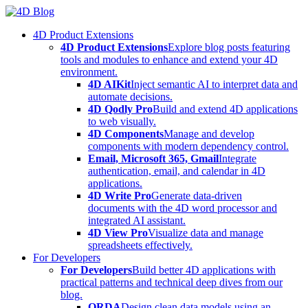
Skip
to
4D Product Extensions
content
4D Product Extensions
Explore blog posts featuring
tools and modules to enhance and extend your 4D
environment.
4D AIKit
Inject semantic AI to interpret data and
automate decisions.
4D Qodly Pro
Build and extend 4D applications
to web visually.
4D Components
Manage and develop
components with modern dependency control.
Email, Microsoft 365, Gmail
Integrate
authentication, email, and calendar in 4D
applications.
4D Write Pro
Generate data-driven
documents with the 4D word processor and
integrated AI assistant.
4D View Pro
Visualize data and manage
spreadsheets effectively.
For Developers
For Developers
Build better 4D applications with
practical patterns and technical deep dives from our
blog.
ORDA
Design clean data models using an