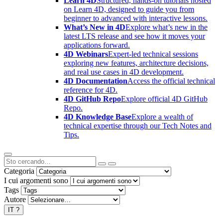
Learn 4D
Structured, hands-on tutorials hosted
on Learn 4D, designed to guide you from
beginner to advanced with interactive lessons.
What’s New in 4D
Explore what’s new in the
latest LTS release and see how it moves your
applications forward.
4D Webinars
Expert-led technical sessions
exploring new features, architecture decisions,
and real use cases in 4D development.
4D Documentation
Access the official technical
reference for 4D.
4D GitHub Repo
Explore official 4D GitHub
Repo.
4D Knowledge Base
Explore a wealth of
technical expertise through our Tech Notes and
Tips.
Categoria
I cui argomenti sono
Tags
Autore
IT
?