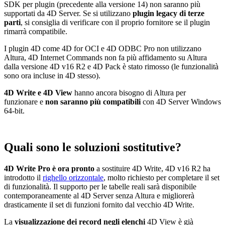
SDK per plugin (precedente alla versione 14) non saranno più
supportati da 4D Server. Se si utilizzano
plugin legacy di terze
parti
, si consiglia di verificare con il proprio fornitore se il plugin
rimarrà compatibile.
I plugin 4D come 4D for OCI e 4D ODBC Pro non utilizzano
Altura, 4D Internet Commands non fa più affidamento su Altura
dalla versione 4D v16 R2 e 4D Pack è stato rimosso (le funzionalità
sono ora incluse in 4D stesso).
4D Write e 4D View
hanno ancora bisogno di Altura per
funzionare e
non saranno più compatibili
con 4D Server Windows
64-bit.
Quali sono le soluzioni sostitutive?
4D Write Pro è ora pronto
a sostituire 4D Write, 4D v16 R2 ha
introdotto il
righello orizzontale
, molto richiesto per completare il set
di funzionalità. Il supporto per le tabelle reali sarà disponibile
contemporaneamente al 4D Server senza Altura e migliorerà
drasticamente il set di funzioni fornito dal vecchio 4D Write.
La
visualizzazione dei record negli elenchi
4D View è già