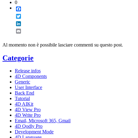
0
Facebook
Twitter
LinkedIn
Email
Al momento non è possibile lasciare commenti su questo post.
Categorie
Release infos
4D Components
Generic
User Interface
Back End
Tutorial
4D AIKit
4D View Pro
4D Write Pro
Email, Microsoft 365, Gmail
4D Qodly Pro
Development Mode
4D Language