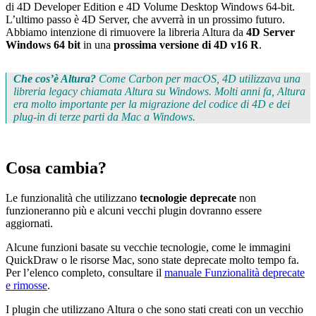
di
4
D Developer Edition
e
4D Volume Desktop Windows 64-bit.
L’ultimo passo è 4D Server, che avverrà in un prossimo futuro.
Abbiamo intenzione di rimuovere la libreria Altura da
4D Server
Windows 64 bit
in una
prossima versione di 4D v16 R
.
Che cos’è Altura?
Come
Carbon
per macOS, 4D utilizzava una
libreria legacy chiamata
Altura
su Windows. Molti anni fa,
Altura
era molto importante per la migrazione del codice di 4D e dei
plug-in di terze parti da Mac a Windows.
Cosa cambia?
Le funzionalità che utilizzano
tecnologie deprecate
non
funzioneranno più e alcuni vecchi plugin dovranno essere
aggiornati.
Alcune funzioni basate su vecchie tecnologie, come le immagini
QuickDraw o le risorse Mac, sono state deprecate molto tempo fa.
Per l’elenco completo, consultare il
manuale Funzionalità deprecate
e rimosse
.
I plugin che utilizzano Altura o che sono stati creati con un vecchio