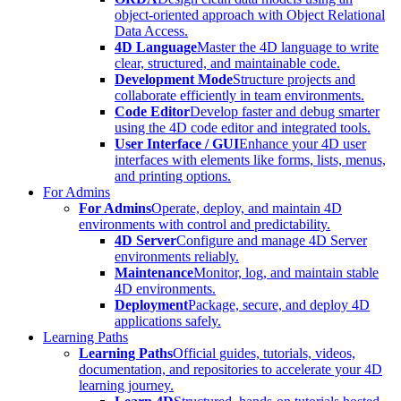
object-oriented approach with Object Relational
Data Access.
4D Language
Master the 4D language to write
clear, structured, and maintainable code.
Development Mode
Structure projects and
collaborate efficiently in team environments.
Code Editor
Develop faster and debug smarter
using the 4D code editor and integrated tools.
User Interface / GUI
Enhance your 4D user
interfaces with elements like forms, lists, menus,
and printing options.
For Admins
For Admins
Operate, deploy, and maintain 4D
environments with control and predictability.
4D Server
Configure and manage 4D Server
environments reliably.
Maintenance
Monitor, log, and maintain stable
4D environments.
Deployment
Package, secure, and deploy 4D
applications safely.
Learning Paths
Learning Paths
Official guides, tutorials, videos,
documentation, and repositories to accelerate your 4D
learning journey.