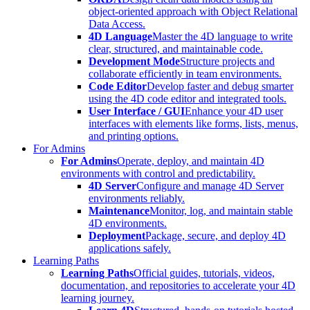
object-oriented approach with Object Relational
Data Access.
4D Language
Master the 4D language to write
clear, structured, and maintainable code.
Development Mode
Structure projects and
collaborate efficiently in team environments.
Code Editor
Develop faster and debug smarter
using the 4D code editor and integrated tools.
User Interface / GUI
Enhance your 4D user
interfaces with elements like forms, lists, menus,
and printing options.
For Admins
For Admins
Operate, deploy, and maintain 4D
environments with control and predictability.
4D Server
Configure and manage 4D Server
environments reliably.
Maintenance
Monitor, log, and maintain stable
4D environments.
Deployment
Package, secure, and deploy 4D
applications safely.
Learning Paths
Learning Paths
Official guides, tutorials, videos,
documentation, and repositories to accelerate your 4D
learning journey.