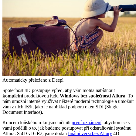
Automaticky přeloženo z Deepl
Společnost 4D postupuje vpřed, aby vám mohla nabídnout
kompletní
produktovou řadu
Windows bez společnosti Altura
. To
nám umožní interně využívat některé moderní technologie a umožnit
vám z nich těžit, jako je například podpora oken SDI (Single
Document Interface).
Koncem loňského roku jsme učinili
první oznámení,
abychom se s
vámi podělili o to, jak budeme postupovat při odstraňování systému
Altura. S
4D v16 R2
, jsme dodali
finální verzi bez Altury
4
D