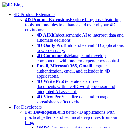
Skip
to
4D Product Extensions
content
4D Product Extensions
Explore blog posts featuring
tools and modules to enhance and extend your 4D
environment.
4D AIKit
Inject semantic AI to interpret data and
automate decisions.
4D Qodly Pro
Build and extend 4D applications
to web visually.
4D Components
Manage and develop
components with modern dependency control.
Email, Microsoft 365, Gmail
Integrate
authentication, email, and calendar in 4D
applications.
4D Write Pro
Generate data-driven
documents with the 4D word processor and
integrated AI assistant.
4D View Pro
Visualize data and manage
spreadsheets effectively.
For Developers
For Developers
Build better 4D applications with
practical patterns and technical deep dives from our
blog.
ORDA
Design clean data models using an