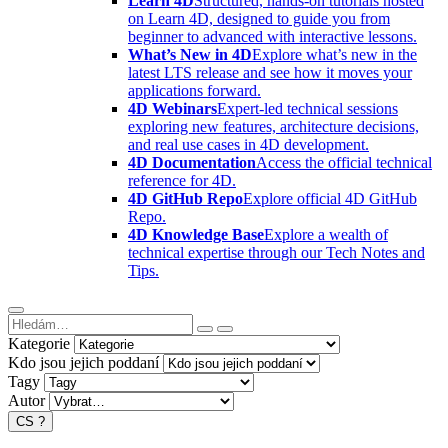
Learn 4D
Structured, hands-on tutorials hosted
on Learn 4D, designed to guide you from
beginner to advanced with interactive lessons.
What’s New in 4D
Explore what’s new in the
latest LTS release and see how it moves your
applications forward.
4D Webinars
Expert-led technical sessions
exploring new features, architecture decisions,
and real use cases in 4D development.
4D Documentation
Access the official technical
reference for 4D.
4D GitHub Repo
Explore official 4D GitHub
Repo.
4D Knowledge Base
Explore a wealth of
technical expertise through our Tech Notes and
Tips.
Kategorie
Kdo jsou jejich poddaní
Tagy
Autor
CS
?