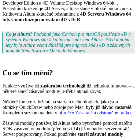
Developer Edition
a
4D Volume Desktop Windows 64-bit.
.
Posledním krokem je 4D Server, a to se stane v blízké budoucnosti.
Knihovnu Altura skutečně odstraníme z
4D Serveru Windows 64
bits
v
nadcházejícím vydání 4D v16 R
.
Co je Altura?
Podobně jako
Carbon
pro macOS používalo 4D v
systému Windows starší knihovnu s názvem
Altura
. Před mnoha
lety byla
Altura
velmi důležitá pro migraci kódu 4D a zásuvných
modulů třetích stran z Macu do Windows.
Co se tím mění?
Funkce využívající
zastaralou technologii
již nebudou fungovat – a
některé starší zásuvné moduly je třeba aktualizovat.
Některé funkce založené na starých technologiích, jako jsou
obrázky QuickDraw nebo zdroje pro Mac, byly již dávno zastaralé.
Kompletní seznam najdete v
příručce Zastaralé a odstraněné funkce
.
Zásuvné moduly používající Altura nebo vytvořené pomocí starého
SDK zásuvného modulu (před verzí 14) již nebudou serverem 4D
Server podporovány. Pokud používáte
starší zásuvné moduly