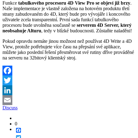
Funkce
tabulkového procesoru 4D View Pro
se objeví již brzy
.
Naše implementace je vlastně založena na hotovém produktu třetí
strany zabudovaném do 4D, který bude pro vývojáře i koncového
uživatele zcela transparentní. První sada funkcí tabulkového
procesoru bude uvolněna současně se
serverem 4D Server, který
neobsahuje Alturu
, tedy v blízké budoucnosti. Zůstaňte naladěni!
Pokud opravdu nemáte jinou možnost než používat 4D Write a 4D
View, protože potřebujete více času na přepsání své aplikace,
můžete jako poslední řešení přesměrovat své rutiny dříve prováděné
na serveru na 32bitový klientský stroj.
Facebook
Twitter
LinkedIn
Discuss
Email
0
Facebook
Twitter