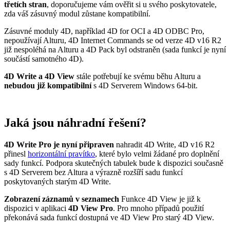
třetích stran
, doporučujeme vám ověřit si u svého poskytovatele,
zda váš zásuvný modul zůstane kompatibilní.
Zásuvné moduly 4D, například 4D for OCI a 4D ODBC Pro,
nepoužívají Alturu, 4D Internet Commands se od verze 4D v16 R2
již nespoléhá na Alturu a 4D Pack byl odstraněn (sada funkcí je nyní
součástí samotného 4D).
4D Write a 4D View
stále potřebují ke svému běhu Alturu a
nebudou již kompatibilní
s 4D Serverem Windows 64-bit.
Jaká jsou náhradní řešení?
4D Write Pro je nyní připraven
nahradit 4D Write, 4D v16 R2
přinesl
horizontální pravítko
, které bylo velmi žádané pro doplnění
sady funkcí. Podpora skutečných tabulek bude k dispozici současně
s 4D Serverem bez Altura a výrazně rozšíří sadu funkcí
poskytovaných starým 4D Write.
Zobrazení záznamů v seznamech
Funkce 4D View je již k
dispozici v aplikaci
4D View Pro
. Pro mnoho případů použití
překonává sada funkcí dostupná ve 4D View Pro starý 4D View.