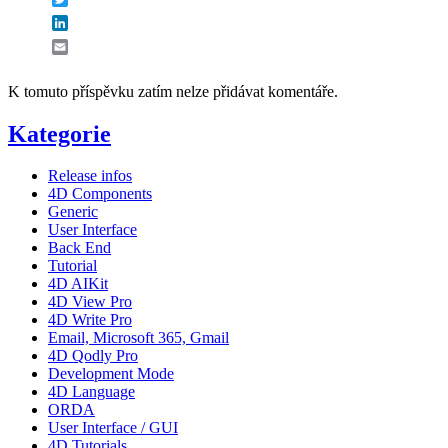
LinkedIn
Email
K tomuto příspěvku zatím nelze přidávat komentáře.
Kategorie
Release infos
4D Components
Generic
User Interface
Back End
Tutorial
4D AIKit
4D View Pro
4D Write Pro
Email, Microsoft 365, Gmail
4D Qodly Pro
Development Mode
4D Language
ORDA
User Interface / GUI
4D Tutorials