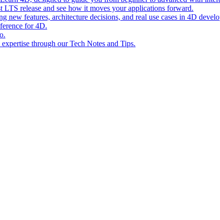
st LTS release and see how it moves your applications forward.
ing new features, architecture decisions, and real use cases in 4D devel
eference for 4D.
o.
l expertise through our Tech Notes and Tips.