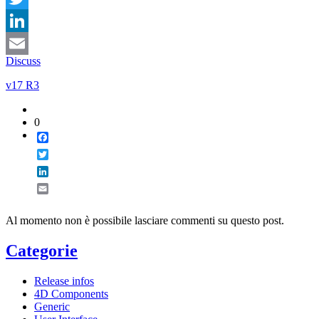
Twitter
LinkedIn
Discuss
Email
v17 R3
0
Facebook
Twitter
LinkedIn
Email
Al momento non è possibile lasciare commenti su questo post.
Categorie
Release infos
4D Components
Generic