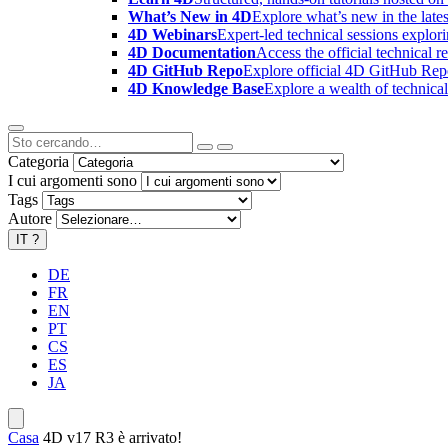
What’s New in 4D
Explore what’s new in the late
4D Webinars
Expert-led technical sessions explor
4D Documentation
Access the official technical r
4D GitHub Repo
Explore official 4D GitHub Rep
4D Knowledge Base
Explore a wealth of technica
Categoria
I cui argomenti sono
Tags
Autore
IT
?
DE
FR
EN
PT
CS
ES
JA
Casa
4D v17 R3 è arrivato!