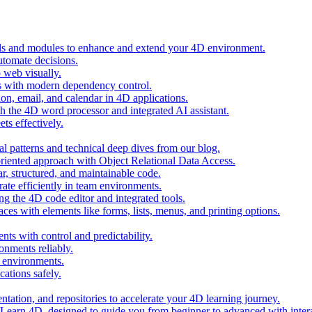
ols and modules to enhance and extend your 4D environment.
automate decisions.
 web visually.
 with modern dependency control.
ion, email, and calendar in 4D applications.
 the 4D word processor and integrated AI assistant.
ts effectively.
al patterns and technical deep dives from our blog.
oriented approach with Object Relational Data Access.
r, structured, and maintainable code.
rate efficiently in team environments.
g the 4D code editor and integrated tools.
ces with elements like forms, lists, menus, and printing options.
ts with control and predictability.
nments reliably.
D environments.
ations safely.
entation, and repositories to accelerate your 4D learning journey.
n Learn 4D, designed to guide you from beginner to advanced with intera