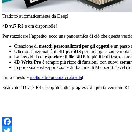
Tradotto automaticamente da Deepl
4D v17 R3
è ora disponibile!
Per stuzzicare l’appetito, ecco una panoramica di ciò che questa versio
Creazione di
metodi personalizzati per gli oggetti
e un passo a
Ulteriori funzionalità di
4D per iOS
per un’applicazione mobile p
La possibilità di
esportare
il
file .4DB
in più
file di testo
, come
4D Write Pro
è sempre più ricco di funzioni, con nuovi
coman
Importazione ed esportazione di documenti Microsoft Excel (fo
Tutto questo e
molto altro ancora vi aspetta
!
Scaricate 4D v17 R3 e scoprite tutti i progressi di questa versione R!
Facebook