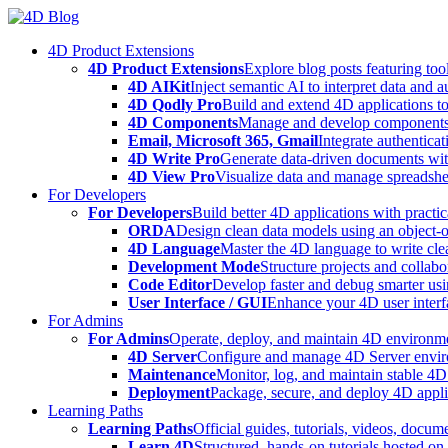
Skip
to
4D Product Extensions
content
4D Product Extensions
Explore blog posts featuring to
4D AIKit
Inject semantic AI to interpret data and 
4D Qodly Pro
Build and extend 4D applications to
4D Components
Manage and develop components
Email, Microsoft 365, Gmail
Integrate authenticat
4D Write Pro
Generate data-driven documents with
4D View Pro
Visualize data and manage spreadshee
For Developers
For Developers
Build better 4D applications with practic
ORDA
Design clean data models using an object-
4D Language
Master the 4D language to write clea
Development Mode
Structure projects and collabo
Code Editor
Develop faster and debug smarter usin
User Interface / GUI
Enhance your 4D user interfa
For Admins
For Admins
Operate, deploy, and maintain 4D environmen
4D Server
Configure and manage 4D Server enviro
Maintenance
Monitor, log, and maintain stable 4
Deployment
Package, secure, and deploy 4D applic
Learning Paths
Learning Paths
Official guides, tutorials, videos, docum
Learn 4D
Structured, hands-on tutorials hosted o