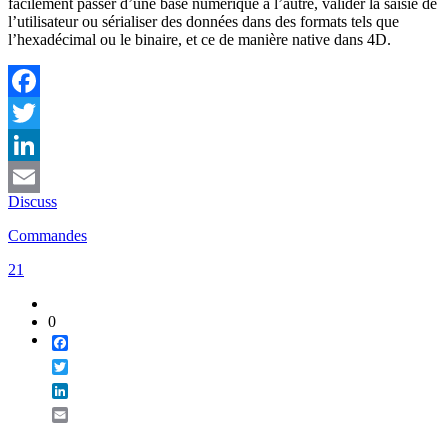
facilement passer d’une base numérique à l’autre, valider la saisie de
l’utilisateur ou sérialiser des données dans des formats tels que
l’hexadécimal ou le binaire, et ce de manière native dans 4D.
Facebook
Twitter
LinkedIn
Discuss
Email
Commandes
21
0
Facebook
Twitter
LinkedIn
Email