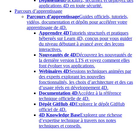
Déploiement
Packagez, sécurisez et déployez des
applications 4D en toute sécurité.
Parcours d’apprentissage
Parcours d’apprentissage
Guides officiels, tutoriels,
vidéos, documentation et dépôts pour accélérer votre
apprentissage de 4D.
Apprendre 4D
Tutoriels structurés et pratiques
hébergés sur Learn 4D, conçus pour vous guider
du niveau débutant à avancé avec des leçons
interactives.
Nouveautés de 4D
Découvrez les nouveautés de
la dernière version LTS et voyez comment elles
font évoluer vos applications.
Webinaires 4D
Sessions techniques animées par
des experts explorant les nouvelles
fonctionnalités, les choix d’architecture et des cas
d’usage réels en développement 4D.
Documentation 4D
Accédez à la référence
technique officielle de 4D.
Dépôt GitHub 4D
Explorez le dépôt GitHub
officiel de 4D.
4D Knowledge Base
Explorez une richesse
d’expertise technique à travers nos notes
techniques et conseils.