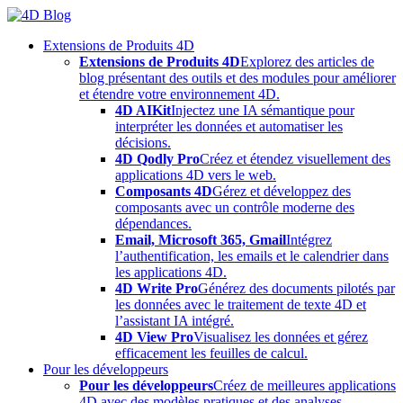
Skip
to
Extensions de Produits 4D
content
Extensions de Produits 4D
Explorez des articles de
blog présentant des outils et des modules pour améliorer
et étendre votre environnement 4D.
4D AIKit
Injectez une IA sémantique pour
interpréter les données et automatiser les
décisions.
4D Qodly Pro
Créez et étendez visuellement des
applications 4D vers le web.
Composants 4D
Gérez et développez des
composants avec un contrôle moderne des
dépendances.
Email, Microsoft 365, Gmail
Intégrez
l’authentification, les emails et le calendrier dans
les applications 4D.
4D Write Pro
Générez des documents pilotés par
les données avec le traitement de texte 4D et
l’assistant IA intégré.
4D View Pro
Visualisez les données et gérez
efficacement les feuilles de calcul.
Pour les développeurs
Pour les développeurs
Créez de meilleures applications
4D avec des modèles pratiques et des analyses