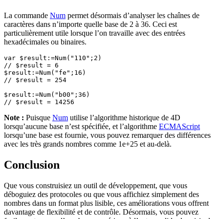
La commande
Num
permet désormais d’analyser les chaînes de
caractères dans n’importe quelle base de 2 à 36. Ceci est
particulièrement utile lorsque l’on travaille avec des entrées
hexadécimales ou binaires.
var $result:=Num("110";2) 

// $result = 6 

$result:=Num("fe";16)

// $result = 254

$result:=Num("b00";36)

// $result = 14256
Note :
Puisque
Num
utilise l’algorithme historique de 4D
lorsqu’aucune base n’est spécifiée, et l’algorithme
ECMAScript
lorsqu’une base est fournie, vous pouvez remarquer des différences
avec les très grands nombres comme 1e+25 et au-delà.
Conclusion
Que vous construisiez un outil de développement, que vous
déboguiez des protocoles ou que vous affichiez simplement des
nombres dans un format plus lisible, ces améliorations vous offrent
davantage de flexibilité et de contrôle. Désormais, vous pouvez