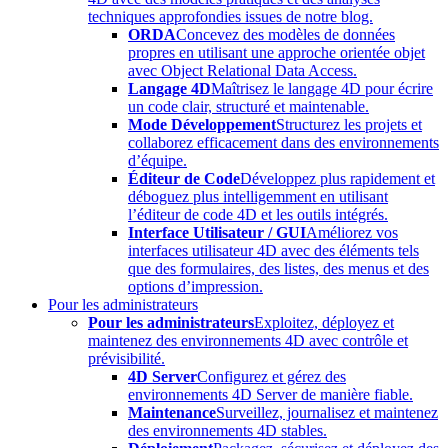
techniques approfondies issues de notre blog.
ORDA
Concevez des modèles de données
propres en utilisant une approche orientée objet
avec Object Relational Data Access.
Langage 4D
Maîtrisez le langage 4D pour écrire
un code clair, structuré et maintenable.
Mode Développement
Structurez les projets et
collaborez efficacement dans des environnements
d’équipe.
Éditeur de Code
Développez plus rapidement et
déboguez plus intelligemment en utilisant
l’éditeur de code 4D et les outils intégrés.
Interface Utilisateur / GUI
Améliorez vos
interfaces utilisateur 4D avec des éléments tels
que des formulaires, des listes, des menus et des
options d’impression.
Pour les administrateurs
Pour les administrateurs
Exploitez, déployez et
maintenez des environnements 4D avec contrôle et
prévisibilité.
4D Server
Configurez et gérez des
environnements 4D Server de manière fiable.
Maintenance
Surveillez, journalisez et maintenez
des environnements 4D stables.