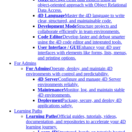
object-oriented approach with Object Relational
Data Access.
4D Language
Master the 4D language to write
clear, structured, and maintainable code.
Development Mode
Structure projects and
collaborate efficiently in team environments.
Code Editor
Develop faster and debug smarter
using the 4D code editor and integrated tools.
User Interface / GUI
Enhance your 4D user
interfaces with elements like forms, lists, menus,
and printing options.
For Admins
For Admins
Operate, deploy, and maintain 4D
environments with control and predictability.
4D Server
Configure and manage 4D Server
environments reliably.
Maintenance
Monitor, log, and maintain stable
4D environments.
Deployment
Package, secure, and deploy 4D
applications safely.
Learning Paths
Learning Paths
Official guides, tutorials, videos,
documentation, and repositories to accelerate your 4D
learning journey.