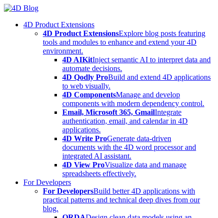
Skip
to
4D Product Extensions
content
4D Product Extensions
Explore blog posts featuring
tools and modules to enhance and extend your 4D
environment.
4D AIKit
Inject semantic AI to interpret data and
automate decisions.
4D Qodly Pro
Build and extend 4D applications
to web visually.
4D Components
Manage and develop
components with modern dependency control.
Email, Microsoft 365, Gmail
Integrate
authentication, email, and calendar in 4D
applications.
4D Write Pro
Generate data-driven
documents with the 4D word processor and
integrated AI assistant.
4D View Pro
Visualize data and manage
spreadsheets effectively.
For Developers
For Developers
Build better 4D applications with
practical patterns and technical deep dives from our
blog.
ORDA
Design clean data models using an