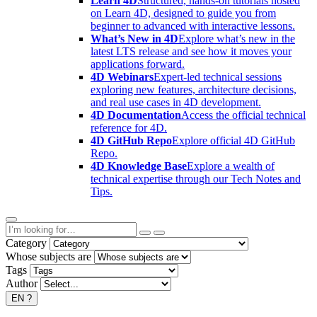
Learn 4D
Structured, hands-on tutorials hosted
on Learn 4D, designed to guide you from
beginner to advanced with interactive lessons.
What’s New in 4D
Explore what’s new in the
latest LTS release and see how it moves your
applications forward.
4D Webinars
Expert-led technical sessions
exploring new features, architecture decisions,
and real use cases in 4D development.
4D Documentation
Access the official technical
reference for 4D.
4D GitHub Repo
Explore official 4D GitHub
Repo.
4D Knowledge Base
Explore a wealth of
technical expertise through our Tech Notes and
Tips.
Category
Whose subjects are
Tags
Author
EN
?