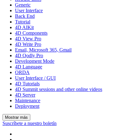
Generic
User Interface
Back End
Tutorial
4D AIKit
4D Components
4D View Pro
4D Write Pro
Email, Microsoft 365, Gmail
4D Qodly Pro
Development Mode
4D Language
ORDA
User Interface / GUI
4D Tutorials
4D Summit sessions and other online videos
4D Server
Maintenance
Deployment
Mostrar más
Suscríbete a nuestro boletín