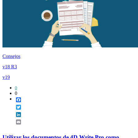
Consejos
v18 R3
v19
0
0
Facebook
Twitter
LinkedIn
Email
Utilizar los documentos de 4D Write Pro como