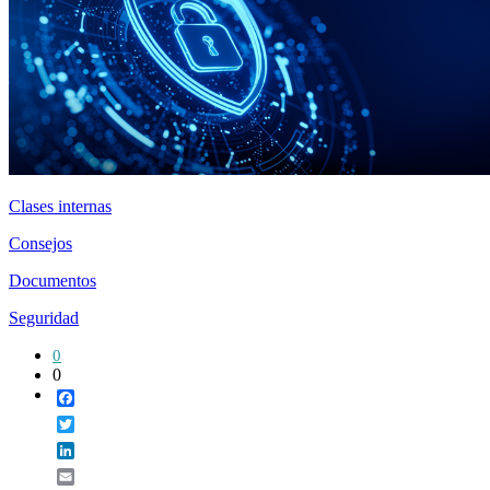
Clases internas
Consejos
Documentos
Seguridad
0
0
Facebook
Twitter
LinkedIn
Email