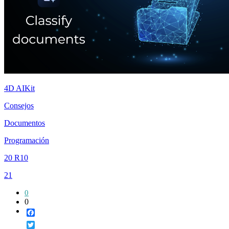
4D AIKit
Consejos
Documentos
Programación
20 R10
21
0
0
Facebook
Twitter