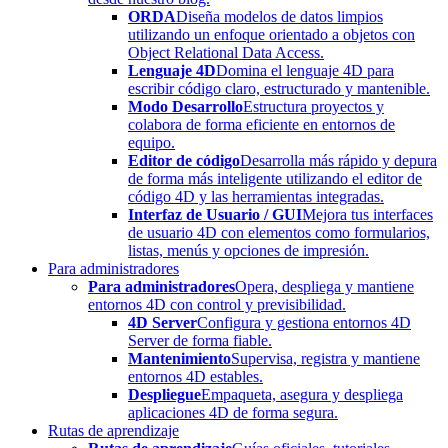
ORDA
Diseña modelos de datos limpios
utilizando un enfoque orientado a objetos con
Object Relational Data Access.
Lenguaje 4D
Domina el lenguaje 4D para
escribir código claro, estructurado y mantenible.
Modo Desarrollo
Estructura proyectos y
colabora de forma eficiente en entornos de
equipo.
Editor de código
Desarrolla más rápido y depura
de forma más inteligente utilizando el editor de
código 4D y las herramientas integradas.
Interfaz de Usuario / GUI
Mejora tus interfaces
de usuario 4D con elementos como formularios,
listas, menús y opciones de impresión.
Para administradores
Para administradores
Opera, despliega y mantiene
entornos 4D con control y previsibilidad.
4D Server
Configura y gestiona entornos 4D
Server de forma fiable.
Mantenimiento
Supervisa, registra y mantiene
entornos 4D estables.
Despliegue
Empaqueta, asegura y despliega
aplicaciones 4D de forma segura.
Rutas de aprendizaje