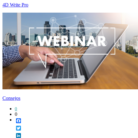
4D Write Pro
Consejos
0
0
Facebook
Twitter
LinkedIn