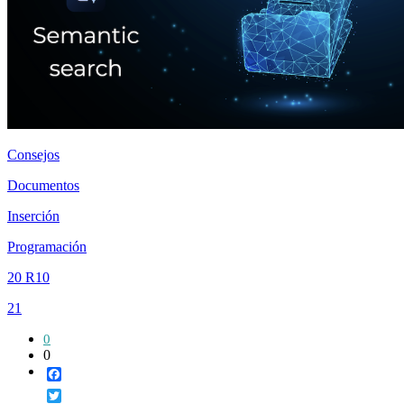
Consejos
Documentos
Inserción
Programación
20 R10
21
0
0
Facebook
Twitter