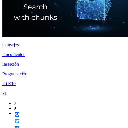
Consejos
Documentos
Inserción
Programación
20 R10
21
0
0
Facebook
Twitter
LinkedIn