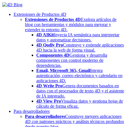
Skip
to
Extensiones de Productos 4D
content
Extensiones de Productos 4D
Explora artículos de
blog con herramientas y módulos para mejorar y
extender tu entorno 4D.
4D AIKit
Inyecta IA semántica para interpretar
datos y automatizar decisiones.
4D Qodly Pro
Construye y extiende aplicaciones
4D hacia la web de forma visual.
Componentes 4D
Gestiona y desarrolla
componentes con control moderno de
dependencias.
Email, Microsoft 365, Gmail
Integra
autenticación, correo electrónico y calendario en
aplicaciones 4D.
4D Write Pro
Genera documentos basados en
datos con el procesador de texto 4D y el asistente
de IA integrado.
4D View Pro
Visualiza datos y gestiona hojas de
cálculo de forma eficaz.
Para desarrolladores
Para desarrolladores
Construye mejores aplicaciones
4D con patrones prácticos y análisis técnicos profundos
desde nuestro blog.