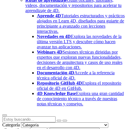
Rutas de aprendizaje
Guías oficiales, tutoriales,
videos, documentación y repositorios para acelerar tu
aprendizaje de 4D.
Aprende 4D
Tutoriales estructurados y prácticos
alojados en Learn 4D, diseñados para guiarte de
principiante a avanzado con lecciones
interactivas.
Novedades en 4D
Explora las novedades de la
última versión LTS y descubre cómo hacen
avanzar tus aplicaciones.
Webinars 4D
Sesiones técnicas dirigidas por
expertos que exploran nuevas funcionalidades,
decisiones de arquitectura y casos de uso reales
en el desarrollo con 4D.
Documentación 4D
Accede a la referencia
técnica oficial de 4D.
Repositorio GitHub 4D
Explora el repositorio
oficial de 4D en GitHub.
4D Knowledge Base
Explora una gran cantidad
de conocimiento técnico a través de nuestras
notas técnicas y consejos.
Categoría