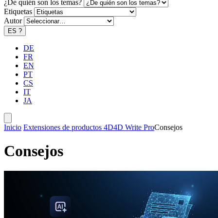
¿De quién son los temas?
Etiquetas
Autor
ES
?
DE
FR
EN
PT
CS
IT
JA
Inicio
Extensiones de productos 4D
4D Write Pro
Consejos
Consejos