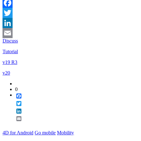
Facebook
Twitter
LinkedIn
Discuss
Email
Tutorial
v19 R3
v20
0
Facebook
Twitter
LinkedIn
Email
4D for Android
Go mobile
Mobility