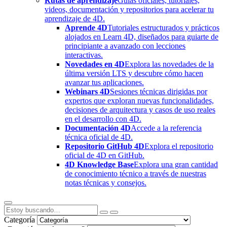
Rutas de aprendizaje
Guías oficiales, tutoriales,
videos, documentación y repositorios para acelerar tu
aprendizaje de 4D.
Aprende 4D
Tutoriales estructurados y prácticos
alojados en Learn 4D, diseñados para guiarte de
principiante a avanzado con lecciones
interactivas.
Novedades en 4D
Explora las novedades de la
última versión LTS y descubre cómo hacen
avanzar tus aplicaciones.
Webinars 4D
Sesiones técnicas dirigidas por
expertos que exploran nuevas funcionalidades,
decisiones de arquitectura y casos de uso reales
en el desarrollo con 4D.
Documentación 4D
Accede a la referencia
técnica oficial de 4D.
Repositorio GitHub 4D
Explora el repositorio
oficial de 4D en GitHub.
4D Knowledge Base
Explora una gran cantidad
de conocimiento técnico a través de nuestras
notas técnicas y consejos.
Categoría