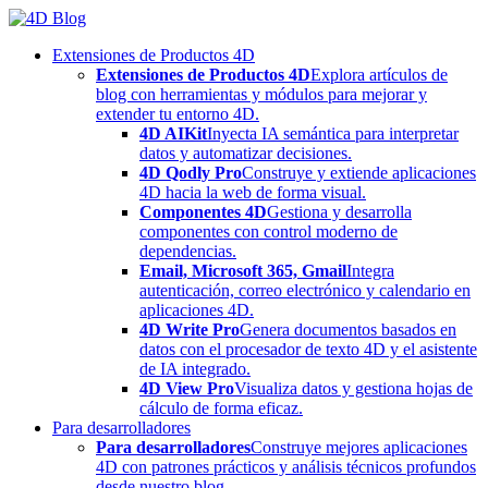
Skip
to
Extensiones de Productos 4D
content
Extensiones de Productos 4D
Explora artículos de
blog con herramientas y módulos para mejorar y
extender tu entorno 4D.
4D AIKit
Inyecta IA semántica para interpretar
datos y automatizar decisiones.
4D Qodly Pro
Construye y extiende aplicaciones
4D hacia la web de forma visual.
Componentes 4D
Gestiona y desarrolla
componentes con control moderno de
dependencias.
Email, Microsoft 365, Gmail
Integra
autenticación, correo electrónico y calendario en
aplicaciones 4D.
4D Write Pro
Genera documentos basados en
datos con el procesador de texto 4D y el asistente
de IA integrado.
4D View Pro
Visualiza datos y gestiona hojas de
cálculo de forma eficaz.
Para desarrolladores
Para desarrolladores
Construye mejores aplicaciones
4D con patrones prácticos y análisis técnicos profundos
desde nuestro blog.