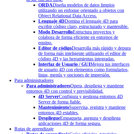
ORDA
Diseña modelos de datos limpios
utilizando un enfoque orientado a objetos con
Object Relational Data Access.
Lenguaje 4D
Domina el lenguaje 4D para
escribir código claro, estructurado y mantenible.
Modo Desarrollo
Estructura proyectos y
colabora de forma eficiente en entornos de
equipo.
Editor de código
Desarrolla más rápido y depura
de forma más inteligente utilizando el editor de
código 4D y las herramientas integradas.
Interfaz de Usuario / GUI
Mejora tus interfaces
de usuario 4D con elementos como formularios,
listas, menús y opciones de impresión.
Para administradores
Para administradores
Opera, despliega y mantiene
entornos 4D con control y previsibilidad.
4D Server
Configura y gestiona entornos 4D
Server de forma fiable.
Mantenimiento
Supervisa, registra y mantiene
entornos 4D estables.
Despliegue
Empaqueta, asegura y despliega
aplicaciones 4D de forma segura.
Rutas de aprendizaje