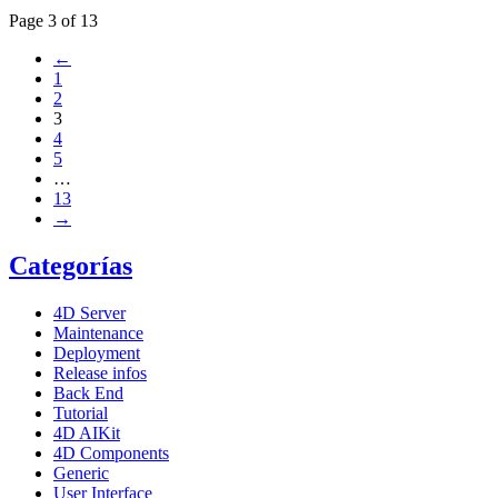
Page 3 of 13
←
1
2
3
4
5
…
13
→
Categorías
4D Server
Maintenance
Deployment
Release infos
Back End
Tutorial
4D AIKit
4D Components
Generic
User Interface