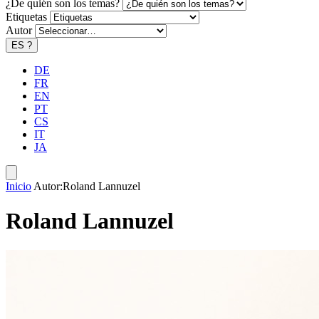
¿De quién son los temas?
Etiquetas
Autor
ES
?
DE
FR
EN
PT
CS
IT
JA
Inicio
Autor:Roland Lannuzel
Roland Lannuzel