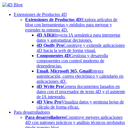
Skip
to
Extensiones de Productos 4D
content
Extensiones de Productos 4D
Explora artículos de
blog con herramientas y módulos para mejorar y
extender tu entorno 4D.
4D AIKit
Inyecta IA semántica para interpretar
datos y automatizar decisiones.
4D Qodly Pro
Construye y extiende aplicaciones
4D hacia la web de forma visual.
Componentes 4D
Gestiona y desarrolla
componentes con control moderno de
dependencias.
Email, Microsoft 365, Gmail
Integra
autenticación, correo electrónico y calendario en
aplicaciones 4D.
4D Write Pro
Genera documentos basados en
datos con el procesador de texto 4D y el asistente
de IA integrado.
4D View Pro
Visualiza datos y gestiona hojas de
cálculo de forma eficaz.
Para desarrolladores
Para desarrolladores
Construye mejores aplicaciones
4D con patrones prácticos y análisis técnicos profundos
desde nuestro blog.