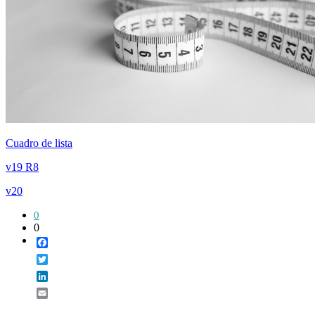
Cuadro de lista
v19 R8
v20
0
0
Facebook
Twitter
LinkedIn
Email