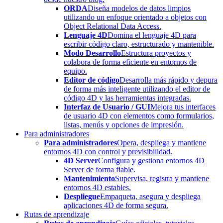
ORDA
Diseña modelos de datos limpios
utilizando un enfoque orientado a objetos con
Object Relational Data Access.
Lenguaje 4D
Domina el lenguaje 4D para
escribir código claro, estructurado y mantenible.
Modo Desarrollo
Estructura proyectos y
colabora de forma eficiente en entornos de
equipo.
Editor de código
Desarrolla más rápido y depura
de forma más inteligente utilizando el editor de
código 4D y las herramientas integradas.
Interfaz de Usuario / GUI
Mejora tus interfaces
de usuario 4D con elementos como formularios,
listas, menús y opciones de impresión.
Para administradores
Para administradores
Opera, despliega y mantiene
entornos 4D con control y previsibilidad.
4D Server
Configura y gestiona entornos 4D
Server de forma fiable.
Mantenimiento
Supervisa, registra y mantiene
entornos 4D estables.
Despliegue
Empaqueta, asegura y despliega
aplicaciones 4D de forma segura.
Rutas de aprendizaje