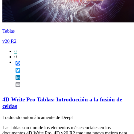
Tablas
v20 R2
0
0
Facebook
Twitter
LinkedIn
Email
4D Write Pro Tablas: Introducción a la fusión de
celdas
Traducido automáticamente de Deepl
Las tablas son uno de los elementos más esenciales en los
documentos 4D Write Pro. 4D v20 R2 trae una nueva mejora para