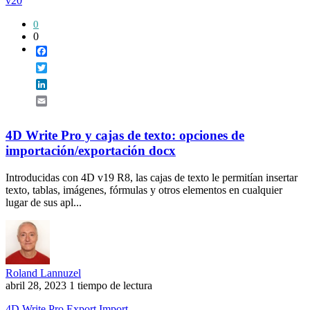
v20
0
0
Facebook
Twitter
LinkedIn
Email
4D Write Pro y cajas de texto: opciones de
importación/exportación docx
Introducidas con 4D v19 R8, las cajas de texto le permitían insertar
texto, tablas, imágenes, fórmulas y otros elementos en cualquier
lugar de sus apl...
Roland Lannuzel
abril 28, 2023
1 tiempo de lectura
4D Write Pro
Export
Import