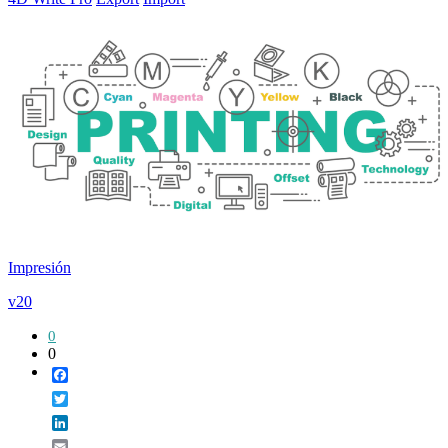
Impresión
v20
0
0
Facebook
Twitter
LinkedIn
Email