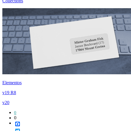
Collections
Elementos
v19 R8
v20
0
0
Facebook
Twitter