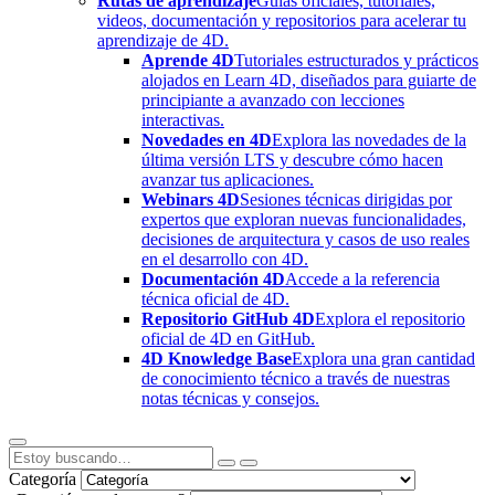
Rutas de aprendizaje
Guías oficiales, tutoriales,
videos, documentación y repositorios para acelerar tu
aprendizaje de 4D.
Aprende 4D
Tutoriales estructurados y prácticos
alojados en Learn 4D, diseñados para guiarte de
principiante a avanzado con lecciones
interactivas.
Novedades en 4D
Explora las novedades de la
última versión LTS y descubre cómo hacen
avanzar tus aplicaciones.
Webinars 4D
Sesiones técnicas dirigidas por
expertos que exploran nuevas funcionalidades,
decisiones de arquitectura y casos de uso reales
en el desarrollo con 4D.
Documentación 4D
Accede a la referencia
técnica oficial de 4D.
Repositorio GitHub 4D
Explora el repositorio
oficial de 4D en GitHub.
4D Knowledge Base
Explora una gran cantidad
de conocimiento técnico a través de nuestras
notas técnicas y consejos.
Categoría