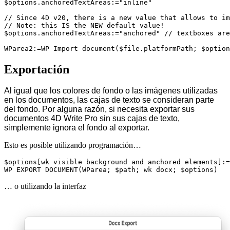
$options.anchoredTextAreas:="inline"

// Since 4D v20, there is a new value that allows to im
// Note: this IS the NEW default value!

$options.anchoredTextAreas:="anchored" // textboxes are
WParea2:=WP Import document($file.platformPath; $option
Exportación
Al igual que los colores de fondo o las imágenes utilizadas
en los documentos, las cajas de texto se consideran parte
del fondo. Por alguna razón, si necesita exportar sus
documentos 4D Write Pro sin sus cajas de texto,
simplemente ignora el fondo al exportar.
Esto es posible utilizando programación…
$options[wk visible background and anchored elements]:=
WP EXPORT DOCUMENT(WParea; $path; wk docx; $options)
… o utilizando la interfaz