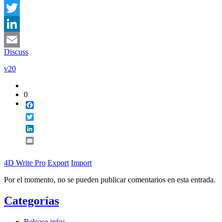
Facebook
Twitter
LinkedIn
Discuss
Email
v20
0
Facebook
Twitter
LinkedIn
Email
4D Write Pro
Export
Import
Por el momento, no se pueden publicar comentarios en esta entrada.
Categorías
Release infos