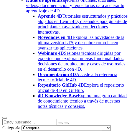
Rutas de aprendizaje
Guías oficiales, tutoriales,
videos, documentación y repositorios para acelerar tu
aprendizaje de 4D.
Aprende 4D
Tutoriales estructurados y prácticos
alojados en Learn 4D, diseñados para guiarte de
principiante a avanzado con lecciones
interactivas.
Novedades en 4D
Explora las novedades de la
última versión LTS y descubre cómo hacen
avanzar tus aplicaciones.
Webinars 4D
Sesiones técnicas dirigidas por
expertos que exploran nuevas funcionalidades,
decisiones de arquitectura y casos de uso reales
en el desarrollo con 4D.
Documentación 4D
Accede a la referencia
técnica oficial de 4D.
Repositorio GitHub 4D
Explora el repositorio
oficial de 4D en GitHub.
4D Knowledge Base
Explora una gran cantidad
de conocimiento técnico a través de nuestras
notas técnicas y consejos.
Categoría