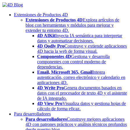
Skip
to
Extensiones de Productos 4D
content
Extensiones de Productos 4D
Explora artículos de
blog con herramientas y módulos para mejorar y
extender tu entorno 4D.
4D AIKit
Inyecta IA semántica para interpretar
datos y automatizar decisiones.
4D Qodly Pro
Construye y extiende aplicaciones
4D hacia la web de forma visual.
Componentes 4D
Gestiona y desarrolla
componentes con control moderno de
dependencias.
Email, Microsoft 365, Gmail
Integra
autenticación, correo electrónico y calendario en
aplicaciones 4D.
4D Write Pro
Genera documentos basados en
datos con el procesador de texto 4D y el asistente
de IA integrado.
4D View Pro
Visualiza datos y gestiona hojas de
cálculo de forma eficaz.
Para desarrolladores
Para desarrolladores
Construye mejores aplicaciones
4D con patrones prácticos y análisis técnicos profundos
desde nuestro blog.