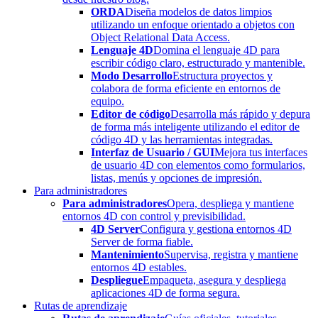
ORDA
Diseña modelos de datos limpios
utilizando un enfoque orientado a objetos con
Object Relational Data Access.
Lenguaje 4D
Domina el lenguaje 4D para
escribir código claro, estructurado y mantenible.
Modo Desarrollo
Estructura proyectos y
colabora de forma eficiente en entornos de
equipo.
Editor de código
Desarrolla más rápido y depura
de forma más inteligente utilizando el editor de
código 4D y las herramientas integradas.
Interfaz de Usuario / GUI
Mejora tus interfaces
de usuario 4D con elementos como formularios,
listas, menús y opciones de impresión.
Para administradores
Para administradores
Opera, despliega y mantiene
entornos 4D con control y previsibilidad.
4D Server
Configura y gestiona entornos 4D
Server de forma fiable.
Mantenimiento
Supervisa, registra y mantiene
entornos 4D estables.
Despliegue
Empaqueta, asegura y despliega
aplicaciones 4D de forma segura.
Rutas de aprendizaje