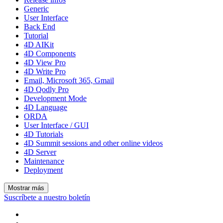
Generic
User Interface
Back End
Tutorial
4D AIKit
4D Components
4D View Pro
4D Write Pro
Email, Microsoft 365, Gmail
4D Qodly Pro
Development Mode
4D Language
ORDA
User Interface / GUI
4D Tutorials
4D Summit sessions and other online videos
4D Server
Maintenance
Deployment
Mostrar más
Suscríbete a nuestro boletín