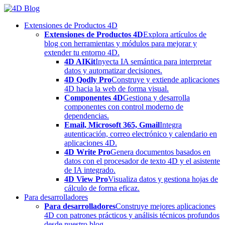
Skip
to
Extensiones de Productos 4D
content
Extensiones de Productos 4D
Explora artículos de
blog con herramientas y módulos para mejorar y
extender tu entorno 4D.
4D AIKit
Inyecta IA semántica para interpretar
datos y automatizar decisiones.
4D Qodly Pro
Construye y extiende aplicaciones
4D hacia la web de forma visual.
Componentes 4D
Gestiona y desarrolla
componentes con control moderno de
dependencias.
Email, Microsoft 365, Gmail
Integra
autenticación, correo electrónico y calendario en
aplicaciones 4D.
4D Write Pro
Genera documentos basados en
datos con el procesador de texto 4D y el asistente
de IA integrado.
4D View Pro
Visualiza datos y gestiona hojas de
cálculo de forma eficaz.
Para desarrolladores
Para desarrolladores
Construye mejores aplicaciones
4D con patrones prácticos y análisis técnicos profundos
desde nuestro blog.