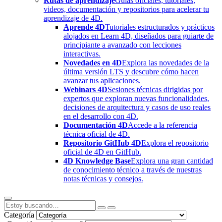
Rutas de aprendizaje
Guías oficiales, tutoriales,
videos, documentación y repositorios para acelerar tu
aprendizaje de 4D.
Aprende 4D
Tutoriales estructurados y prácticos
alojados en Learn 4D, diseñados para guiarte de
principiante a avanzado con lecciones
interactivas.
Novedades en 4D
Explora las novedades de la
última versión LTS y descubre cómo hacen
avanzar tus aplicaciones.
Webinars 4D
Sesiones técnicas dirigidas por
expertos que exploran nuevas funcionalidades,
decisiones de arquitectura y casos de uso reales
en el desarrollo con 4D.
Documentación 4D
Accede a la referencia
técnica oficial de 4D.
Repositorio GitHub 4D
Explora el repositorio
oficial de 4D en GitHub.
4D Knowledge Base
Explora una gran cantidad
de conocimiento técnico a través de nuestras
notas técnicas y consejos.
Categoría