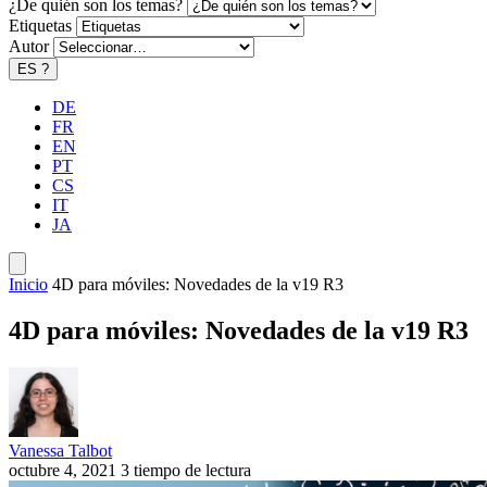
¿De quién son los temas?
Etiquetas
Autor
ES
?
DE
FR
EN
PT
CS
IT
JA
Inicio
4D para móviles: Novedades de la v19 R3
4D para móviles: Novedades de la v19 R3
Vanessa Talbot
octubre 4, 2021
3 tiempo de lectura