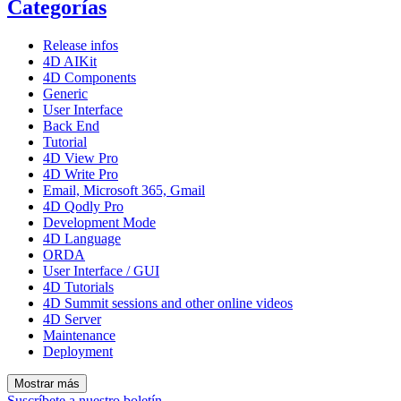
Categorías
Release infos
4D AIKit
4D Components
Generic
User Interface
Back End
Tutorial
4D View Pro
4D Write Pro
Email, Microsoft 365, Gmail
4D Qodly Pro
Development Mode
4D Language
ORDA
User Interface / GUI
4D Tutorials
4D Summit sessions and other online videos
4D Server
Maintenance
Deployment
Mostrar más
Suscríbete a nuestro boletín