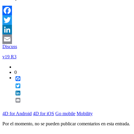
Facebook
Twitter
LinkedIn
Discuss
Email
v19 R3
0
Facebook
Twitter
LinkedIn
Email
4D for Android
4D for iOS
Go mobile
Mobility
Por el momento, no se pueden publicar comentarios en esta entrada.