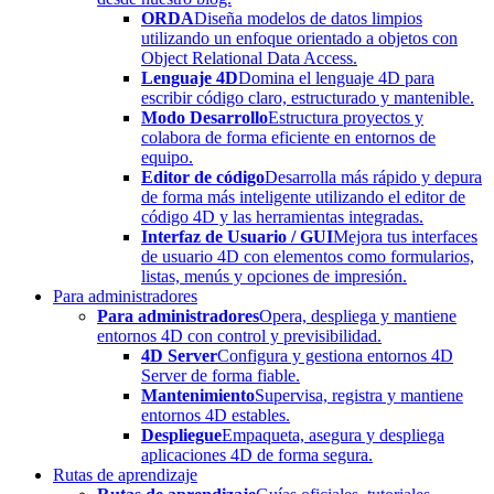
ORDA
Diseña modelos de datos limpios
utilizando un enfoque orientado a objetos con
Object Relational Data Access.
Lenguaje 4D
Domina el lenguaje 4D para
escribir código claro, estructurado y mantenible.
Modo Desarrollo
Estructura proyectos y
colabora de forma eficiente en entornos de
equipo.
Editor de código
Desarrolla más rápido y depura
de forma más inteligente utilizando el editor de
código 4D y las herramientas integradas.
Interfaz de Usuario / GUI
Mejora tus interfaces
de usuario 4D con elementos como formularios,
listas, menús y opciones de impresión.
Para administradores
Para administradores
Opera, despliega y mantiene
entornos 4D con control y previsibilidad.
4D Server
Configura y gestiona entornos 4D
Server de forma fiable.
Mantenimiento
Supervisa, registra y mantiene
entornos 4D estables.
Despliegue
Empaqueta, asegura y despliega
aplicaciones 4D de forma segura.
Rutas de aprendizaje