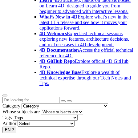
Learn 4D
Structured, hands-on tutorials hosted
on Learn 4D, designed to guide you from
beginner to advanced with interactive lessons.
What’s New in 4D
Explore what’s new in the
latest LTS release and see how it moves your
applications forward.
4D Webinars
Expert-led technical sessions
exploring new features, architecture decisions,
and real use cases in 4D development.
4D Documentation
Access the official technical
reference for 4D.
4D GitHub Repo
Explore official 4D GitHub
Repo.
4D Knowledge Base
Explore a wealth of
technical expertise through our Tech Notes and
Tips.
Category
Whose subjects are
Tags
Author
EN
?