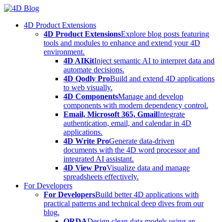
Skip
to
4D Product Extensions
content
4D Product Extensions
Explore blog posts featuring
tools and modules to enhance and extend your 4D
environment.
4D AIKit
Inject semantic AI to interpret data and
automate decisions.
4D Qodly Pro
Build and extend 4D applications
to web visually.
4D Components
Manage and develop
components with modern dependency control.
Email, Microsoft 365, Gmail
Integrate
authentication, email, and calendar in 4D
applications.
4D Write Pro
Generate data-driven
documents with the 4D word processor and
integrated AI assistant.
4D View Pro
Visualize data and manage
spreadsheets effectively.
For Developers
For Developers
Build better 4D applications with
practical patterns and technical deep dives from our
blog.
ORDA
Design clean data models using an