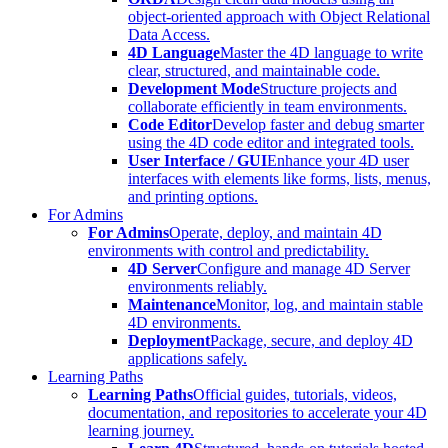
object-oriented approach with Object Relational
Data Access.
4D Language
Master the 4D language to write
clear, structured, and maintainable code.
Development Mode
Structure projects and
collaborate efficiently in team environments.
Code Editor
Develop faster and debug smarter
using the 4D code editor and integrated tools.
User Interface / GUI
Enhance your 4D user
interfaces with elements like forms, lists, menus,
and printing options.
For Admins
For Admins
Operate, deploy, and maintain 4D
environments with control and predictability.
4D Server
Configure and manage 4D Server
environments reliably.
Maintenance
Monitor, log, and maintain stable
4D environments.
Deployment
Package, secure, and deploy 4D
applications safely.
Learning Paths
Learning Paths
Official guides, tutorials, videos,
documentation, and repositories to accelerate your 4D
learning journey.