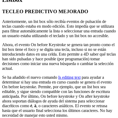
TECLEO PREDICTIVO MEJORADO
Anteriormente, un list box sólo recibía eventos de pulsación de
teclas cuando estaba en modo edición. Esto impedía que se utilizara
para filtrar automáticamente la lista o seleccionar una entrada cuando
un usuario estaba utilizando el teclado y un list box no accesible.
Ahora, el evento
On before Keystroke
se genera tan pronto como el
list box tiene el foco y se digita una tecla, incluso si no se están
introduciendo datos en una celda. Esto permite a 4D saber qué teclas
han sido pulsadas y hace posible (por programación) tomar
decisiones como iniciar una nueva búsqueda o cambiar la selección
actual.
Se ha añadido el nuevo comando
Is editing text
para ayudar a
determinar si hay una entrada en curso cuando se genera el evento
On before keystroke
. Permite, por ejemplo, que un list box sea
editable, y sigue siendo compatible con las funciones de escritura
anticipada. Por último,
On before keystroke
y
On after keystroke
ahora soportan diálogos de ayuda del sistema para seleccionar
diacríticos como
é
,
ä
, o
caracteres asiáticos. El evento se retrasa
hasta que el usuario final selecciona los últimos caracteres. No hay
necesidad de manejar esto usted mismo.