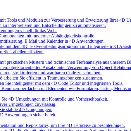
 mit Tools und Modulen zur Verbesserung und Erweiterung Ihrer 4D 
n zu interpretieren und Entscheidungen zu automatisieren.
wendungen visuell für das Web.
Komponenten mit moderner Abhängigkeitskontrolle.
hentifizierung, E Mail und Kalender in 4D Anwendungen.
nte mit dem 4D Textverarbeitungsprogramm und integriertem KI Assist
 Sie Tabellen effizient.
it praktischen Mustern und technischen Tiefenanalyse aus unserem B
inem objektorientierten Ansatz unter Verwendung von Object Relationa
laren, strukturierten und wartbaren Code zu schreiben.
und arbeiten Sie effizient in Teamumgebungen zusammen.
n Sie intelligenter mit dem 4D Code Editor und integrierten Tools.
D Benutzeroberflächen mit Elementen wie Formularen, Listen, Menüs 
ten Sie 4D Umgebungen mit Kontrolle und Vorhersehbarkeit.
erver Umgebungen zuverlässig.
 Sie stabile 4D Umgebungen.
 4D Anwendungen sicher bereit.
umentation und Repositories, um Ihre 4D Lernreise zu beschleunigen.
 Learn 4D, die Sie mit interaktiven Lektionen vom Anfänger bis zum Fort