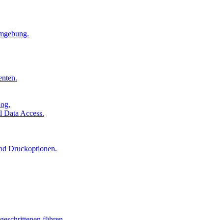
Umgebung.
enten.
log.
l Data Access.
und Druckoptionen.
geschrittenen führen.