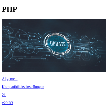
PHP
Allgemein
Kompatibilitätseinstellungen
21
v20 R3