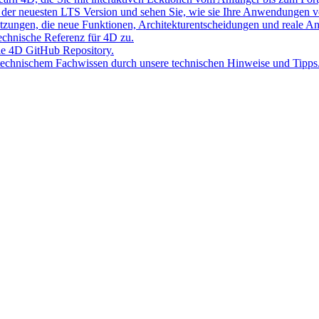
der neuesten LTS Version und sehen Sie, wie sie Ihre Anwendungen v
Sitzungen, die neue Funktionen, Architekturentscheidungen und reale 
 technische Referenz für 4D zu.
lle 4D GitHub Repository.
 technischem Fachwissen durch unsere technischen Hinweise und Tipps