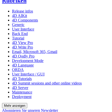
Rubriken
Release infos
4D AIKit
4D Components
Generic
User Interface
Back End
Tutorial
4D View Pro
4D Write Pro
Email, Microsoft 365, Gmail
4D Qodly Pro
Development Mode
4D Language
ORDA
User Interface / GUI
4D Tutorials
4D Summit sessions and other online videos
4D Server
Maintenance
Deployment
Mehr anzeigen
Abonnieren Sie unseren Newsletter