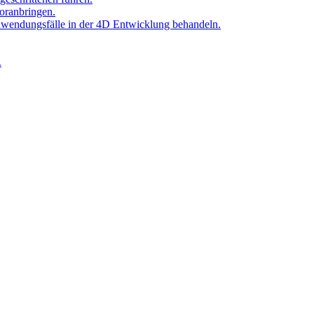
oranbringen.
Anwendungsfälle in der 4D Entwicklung behandeln.
.