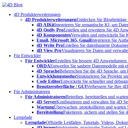
Skip
to
4D Produkterweiterungen
content
4D Produkterweiterungen
Entdecken Sie Blogbeiträge
4D AIKit
Integrieren Sie semantische KI, um Date
4D Qodly Pro
Erstellen und erweitern Sie 4D An
4D Komponenten
Verwalten und entwickeln Sie 
Email, Microsoft 365, Gmail
Integrieren Sie Aut
4D Write Pro
Erstellen Sie datenbasierte Dokume
4D View Pro
Visualisieren Sie Daten und verwalten
Für Entwickler
Für Entwickler
Erstellen Sie bessere 4D Anwendungen m
ORDA
Entwerfen Sie saubere Datenmodelle mit e
4D Sprache
Beherrschen Sie die 4D Sprache, um k
Entwicklungsmodus
Strukturieren Sie Projekte 
Code Editor
Entwickeln Sie schneller und debugge
Benutzeroberfläche / GUI
Verbessern Sie Ihre 4
Für Administratoren
Für Administratoren
Betreiben, bereitstellen und war
4D Server
Konfigurieren und verwalten Sie 4D S
Wartung
Überwachen, protokollieren und warten
Bereitstellung
Paketieren, sichern und stellen Sie
Lernpfade
Lernpfade
Offizielle Leitfäden, Tutorials, Videos, Dok
4D lernen
Strukturierte, praxisnahe Tutorials auf