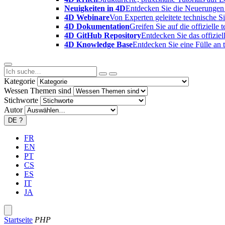
Neuigkeiten in 4D
Entdecken Sie die Neuerungen 
4D Webinare
Von Experten geleitete technische 
4D Dokumentation
Greifen Sie auf die offizielle
4D GitHub Repository
Entdecken Sie das offizie
4D Knowledge Base
Entdecken Sie eine Fülle an
Kategorie
Wessen Themen sind
Stichworte
Autor
DE
?
FR
EN
PT
CS
ES
IT
JA
Startseite
PHP