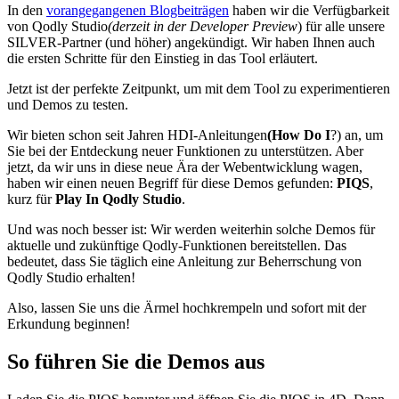
In den
vorangegangenen Blogbeiträgen
haben wir die Verfügbarkeit
von Qodly Studio
(derzeit in der
Developer Preview
) für alle unsere
SILVER-Partner (und höher) angekündigt. Wir haben Ihnen auch
die ersten Schritte für den Einstieg in das Tool erläutert.
Jetzt ist der perfekte Zeitpunkt, um mit dem Tool zu experimentieren
und Demos zu testen.
Wir bieten schon seit Jahren HDI-Anleitungen
(How
Do
I
?) an, um
Sie bei der Entdeckung neuer Funktionen zu unterstützen. Aber
jetzt, da wir uns in diese neue Ära der Webentwicklung wagen,
haben wir einen neuen Begriff für diese Demos gefunden:
PIQS
,
kurz für
Play
In
Qodly
Studio
.
Und was noch besser ist: Wir werden weiterhin solche Demos für
aktuelle und zukünftige Qodly-Funktionen bereitstellen. Das
bedeutet, dass Sie täglich eine Anleitung zur Beherrschung von
Qodly Studio erhalten!
Also, lassen Sie uns die Ärmel hochkrempeln und sofort mit der
Erkundung beginnen!
So führen Sie die Demos aus