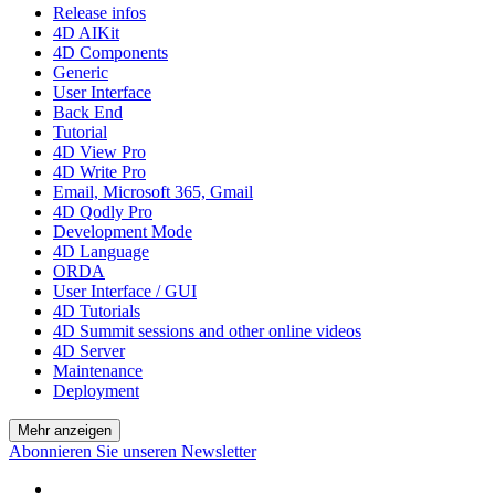
Release infos
4D AIKit
4D Components
Generic
User Interface
Back End
Tutorial
4D View Pro
4D Write Pro
Email, Microsoft 365, Gmail
4D Qodly Pro
Development Mode
4D Language
ORDA
User Interface / GUI
4D Tutorials
4D Summit sessions and other online videos
4D Server
Maintenance
Deployment
Mehr anzeigen
Abonnieren Sie unseren Newsletter