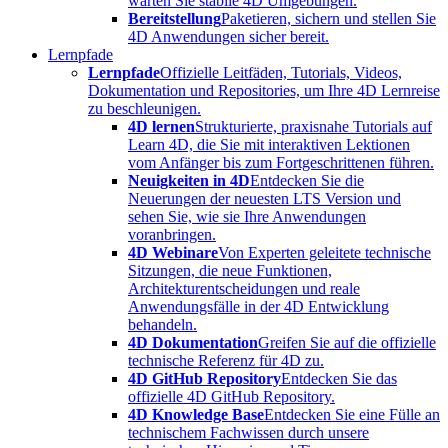
warten Sie stabile 4D Umgebungen.
Bereitstellung
Paketieren, sichern und stellen Sie
4D Anwendungen sicher bereit.
Lernpfade
Lernpfade
Offizielle Leitfäden, Tutorials, Videos,
Dokumentation und Repositories, um Ihre 4D Lernreise
zu beschleunigen.
4D lernen
Strukturierte, praxisnahe Tutorials auf
Learn 4D, die Sie mit interaktiven Lektionen
vom Anfänger bis zum Fortgeschrittenen führen.
Neuigkeiten in 4D
Entdecken Sie die
Neuerungen der neuesten LTS Version und
sehen Sie, wie sie Ihre Anwendungen
voranbringen.
4D Webinare
Von Experten geleitete technische
Sitzungen, die neue Funktionen,
Architekturentscheidungen und reale
Anwendungsfälle in der 4D Entwicklung
behandeln.
4D Dokumentation
Greifen Sie auf die offizielle
technische Referenz für 4D zu.
4D GitHub Repository
Entdecken Sie das
offizielle 4D GitHub Repository.
4D Knowledge Base
Entdecken Sie eine Fülle an
technischem Fachwissen durch unsere