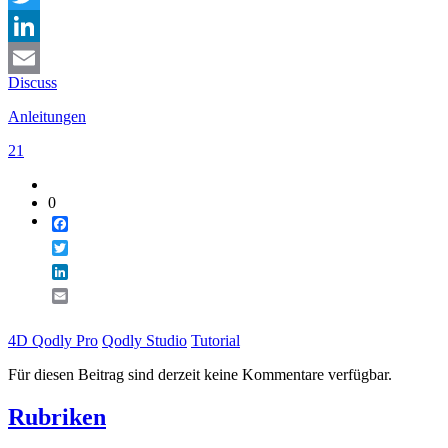
Twitter
LinkedIn
Discuss
Email
Anleitungen
21
0
Facebook
Twitter
LinkedIn
Email
4D Qodly Pro
Qodly Studio
Tutorial
Für diesen Beitrag sind derzeit keine Kommentare verfügbar.
Rubriken