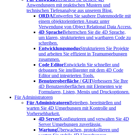
Anwendungen mit praktischen Mustern und
technischen Tiefenanalyse aus unserem Blog.
ORDA
Entwerfen Sie saubere Datenmodelle mit
einem objektorientierten Ansatz unter
Verwendung von Object Relational Data Access.
4D Sprache
Beherrschen Sie die 4D Sprache,
um klaren, strukturierten und wartbaren Code zu
schreiben.
Entwicklungsmodus
Strukturieren Sie Projekte
und arbeiten Sie effizient in Teamumgebungen
zusammen.
Code Editor
Entwickeln Sie schneller und
debuggen Sie intelligenter mit dem 4D Code
Editor und integrierten Tools.
Benutzeroberfläche / GUI
Verbessern Sie Ihre
4D Benutzeroberflächen mit Elementen wie
Formularen, Listen, Menüs und Druckoptionen.
Für Administratoren
Für Administratoren
Betreiben, bereitstellen und
warten Sie 4D Umgebungen mit Kontrolle und
Vorhersehbarkeit.
4D Server
Konfigurieren und verwalten Sie 4D
Server Umgebungen zuverlässig.
Wartung
Überwachen, protokollieren und