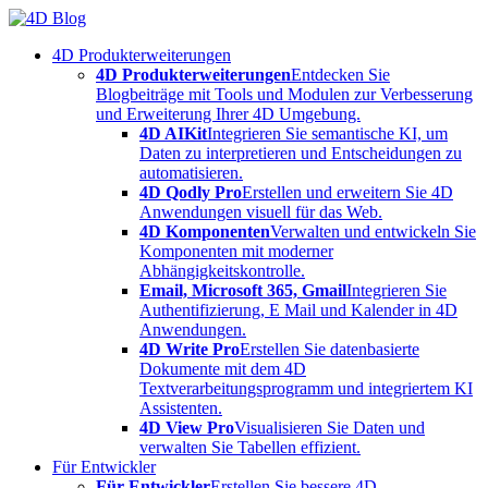
Skip
to
4D Produkterweiterungen
content
4D Produkterweiterungen
Entdecken Sie
Blogbeiträge mit Tools und Modulen zur Verbesserung
und Erweiterung Ihrer 4D Umgebung.
4D AIKit
Integrieren Sie semantische KI, um
Daten zu interpretieren und Entscheidungen zu
automatisieren.
4D Qodly Pro
Erstellen und erweitern Sie 4D
Anwendungen visuell für das Web.
4D Komponenten
Verwalten und entwickeln Sie
Komponenten mit moderner
Abhängigkeitskontrolle.
Email, Microsoft 365, Gmail
Integrieren Sie
Authentifizierung, E Mail und Kalender in 4D
Anwendungen.
4D Write Pro
Erstellen Sie datenbasierte
Dokumente mit dem 4D
Textverarbeitungsprogramm und integriertem KI
Assistenten.
4D View Pro
Visualisieren Sie Daten und
verwalten Sie Tabellen effizient.
Für Entwickler
Für Entwickler
Erstellen Sie bessere 4D