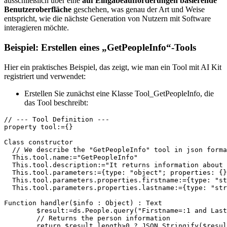
ausschließlich über eine
auf Eingabeaufforderungen basierende
Benutzeroberfläche
geschehen, was genau der Art und Weise
entspricht, wie die nächste Generation von Nutzern mit Software
interagieren möchte.
Beispiel: Erstellen eines „GetPeopleInfo“-Tools
Hier ein praktisches Beispiel, das zeigt, wie man ein Tool mit AI Kit
registriert und verwendet:
Erstellen Sie zunächst eine Klasse
Tool_GetPeopleInfo
, die
das Tool beschreibt:
// --- Tool Definition ---

property tool:={}

Class constructor

  // We describe the "GetPeopleInfo" tool in json forma
  This.tool.name:="GetPeopleInfo"

  This.tool.description:="It returns information about 
  This.tool.parameters:={type: "object"; properties: {}
  This.tool.parameters.properties.firstname:={type: "st
  This.tool.parameters.properties.lastname:={type: "str
Function handler($info : Object) : Text

	$result:=ds.People.query("Firstname=:1 and Lastname=:2"; $info.firstname; $info.lastname)

	// Returns the person information

	return $result.length>0 ? JSON Stringify($resu