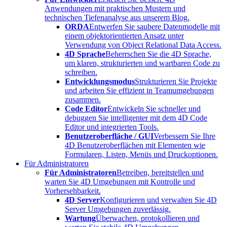
Anwendungen mit praktischen Mustern und
technischen Tiefenanalyse aus unserem Blog.
ORDA
Entwerfen Sie saubere Datenmodelle mit
einem objektorientierten Ansatz unter
Verwendung von Object Relational Data Access.
4D Sprache
Beherrschen Sie die 4D Sprache,
um klaren, strukturierten und wartbaren Code zu
schreiben.
Entwicklungsmodus
Strukturieren Sie Projekte
und arbeiten Sie effizient in Teamumgebungen
zusammen.
Code Editor
Entwickeln Sie schneller und
debuggen Sie intelligenter mit dem 4D Code
Editor und integrierten Tools.
Benutzeroberfläche / GUI
Verbessern Sie Ihre
4D Benutzeroberflächen mit Elementen wie
Formularen, Listen, Menüs und Druckoptionen.
Für Administratoren
Für Administratoren
Betreiben, bereitstellen und
warten Sie 4D Umgebungen mit Kontrolle und
Vorhersehbarkeit.
4D Server
Konfigurieren und verwalten Sie 4D
Server Umgebungen zuverlässig.
Wartung
Überwachen, protokollieren und