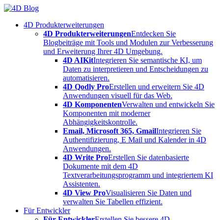
Skip
to
4D Produkterweiterungen
content
4D Produkterweiterungen
Entdecken Sie
Blogbeiträge mit Tools und Modulen zur Verbesserung
und Erweiterung Ihrer 4D Umgebung.
4D AIKit
Integrieren Sie semantische KI, um
Daten zu interpretieren und Entscheidungen zu
automatisieren.
4D Qodly Pro
Erstellen und erweitern Sie 4D
Anwendungen visuell für das Web.
4D Komponenten
Verwalten und entwickeln Sie
Komponenten mit moderner
Abhängigkeitskontrolle.
Email, Microsoft 365, Gmail
Integrieren Sie
Authentifizierung, E Mail und Kalender in 4D
Anwendungen.
4D Write Pro
Erstellen Sie datenbasierte
Dokumente mit dem 4D
Textverarbeitungsprogramm und integriertem KI
Assistenten.
4D View Pro
Visualisieren Sie Daten und
verwalten Sie Tabellen effizient.
Für Entwickler
Für Entwickler
Erstellen Sie bessere 4D