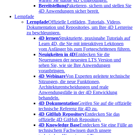
warten Sie stabile 4D Umgebungen.
Bereitstellung
Paketieren, sichern und stellen Sie
4D Anwendungen sicher bereit.
Lernpfade
Lernpfade
Offizielle Leitfäden, Tutorials, Videos,
Dokumentation und Repositories, um Ihre 4D Lernreise
zu beschleunigen.
4D lernen
Strukturierte, praxisnahe Tutorials auf
Learn 4D, die Sie mit interaktiven Lektionen
vom Anfänger bis zum Fortgeschrittenen führen.
Neuigkeiten in 4D
Entdecken Sie die
Neuerungen der neuesten LTS Version und
sehen Sie, wie sie Ihre Anwendungen
voranbringen.
4D Webinare
Von Experten geleitete technische
Sitzungen, die neue Funktionen,
Architekturentscheidungen und reale
Anwendungsfälle in der 4D Entwicklung
behandeln.
4D Dokumentation
Greifen Sie auf die offizielle
technische Referenz für 4D zu.
4D GitHub Repository
Entdecken Sie das
offizielle 4D GitHub Repository.
4D Knowledge Base
Entdecken Sie eine Fülle an
technischem Fachwissen durch unsere