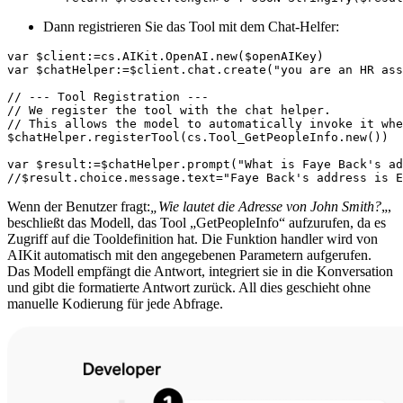
Dann registrieren Sie das Tool mit dem Chat-Helfer:
var $client:=cs.AIKit.OpenAI.new($openAIKey)

var $chatHelper:=$client.chat.create("
you are an HR ass
// --- Tool Registration ---

// We register the tool with the chat helper.

// This allows the model to automatically invoke it whe
$chatHelper.registerTool(cs.Tool_GetPeopleInfo.new())

var $result:=$chatHelper.prompt("What is Faye Back's ad
//$result.choice.message.text="
Faye Back's address is E
Wenn der Benutzer fragt:
„Wie lautet die Adresse von John Smith?
„,
beschließt das Modell, das Tool „GetPeopleInfo“ aufzurufen, da es
Zugriff auf die Tooldefinition hat. Die Funktion
handler
wird von
AIKit automatisch mit den angegebenen Parametern aufgerufen.
Das Modell empfängt die Antwort, integriert sie in die Konversation
und gibt die formatierte Antwort zurück. All dies geschieht ohne
manuelle Kodierung für jede Abfrage.