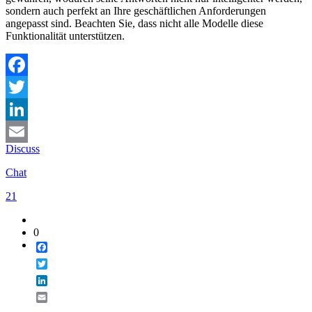
sondern auch perfekt an Ihre geschäftlichen Anforderungen
angepasst sind. Beachten Sie, dass nicht alle Modelle diese
Funktionalität unterstützen.
Facebook
Twitter
LinkedIn
Discuss
Email
Chat
21
0
Facebook
Twitter
LinkedIn
Email