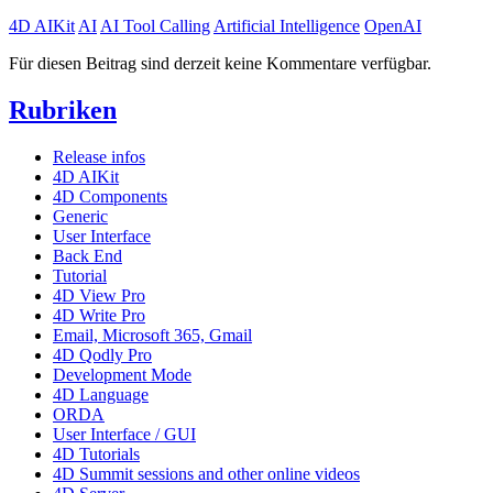
4D AIKit
AI
AI Tool Calling
Artificial Intelligence
OpenAI
Für diesen Beitrag sind derzeit keine Kommentare verfügbar.
Rubriken
Release infos
4D AIKit
4D Components
Generic
User Interface
Back End
Tutorial
4D View Pro
4D Write Pro
Email, Microsoft 365, Gmail
4D Qodly Pro
Development Mode
4D Language
ORDA
User Interface / GUI
4D Tutorials
4D Summit sessions and other online videos