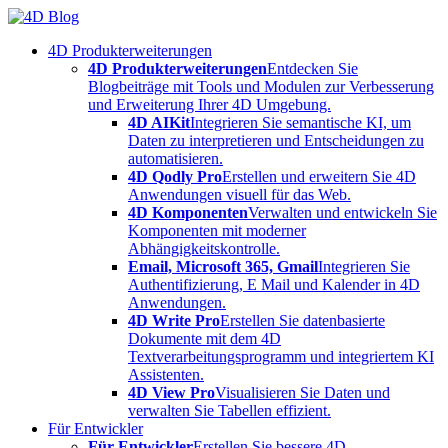
Skip
to
4D Produkterweiterungen
content
4D Produkterweiterungen
Entdecken Sie
Blogbeiträge mit Tools und Modulen zur Verbesserung
und Erweiterung Ihrer 4D Umgebung.
4D AIKit
Integrieren Sie semantische KI, um
Daten zu interpretieren und Entscheidungen zu
automatisieren.
4D Qodly Pro
Erstellen und erweitern Sie 4D
Anwendungen visuell für das Web.
4D Komponenten
Verwalten und entwickeln Sie
Komponenten mit moderner
Abhängigkeitskontrolle.
Email, Microsoft 365, Gmail
Integrieren Sie
Authentifizierung, E Mail und Kalender in 4D
Anwendungen.
4D Write Pro
Erstellen Sie datenbasierte
Dokumente mit dem 4D
Textverarbeitungsprogramm und integriertem KI
Assistenten.
4D View Pro
Visualisieren Sie Daten und
verwalten Sie Tabellen effizient.
Für Entwickler
Für Entwickler
Erstellen Sie bessere 4D