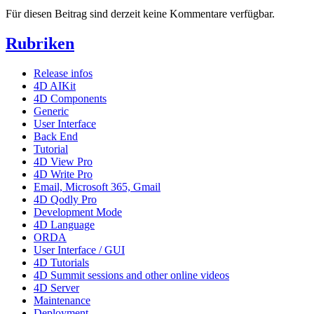
Für diesen Beitrag sind derzeit keine Kommentare verfügbar.
Rubriken
Release infos
4D AIKit
4D Components
Generic
User Interface
Back End
Tutorial
4D View Pro
4D Write Pro
Email, Microsoft 365, Gmail
4D Qodly Pro
Development Mode
4D Language
ORDA
User Interface / GUI
4D Tutorials
4D Summit sessions and other online videos
4D Server
Maintenance
Deployment