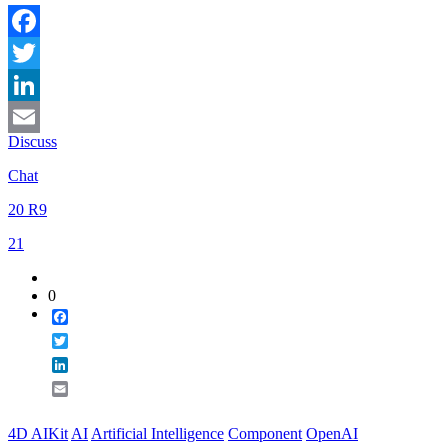
Facebook
Twitter
LinkedIn
Discuss
Email
Chat
20 R9
21
0
Facebook
Twitter
LinkedIn
Email
4D AIKit
AI
Artificial Intelligence
Component
OpenAI