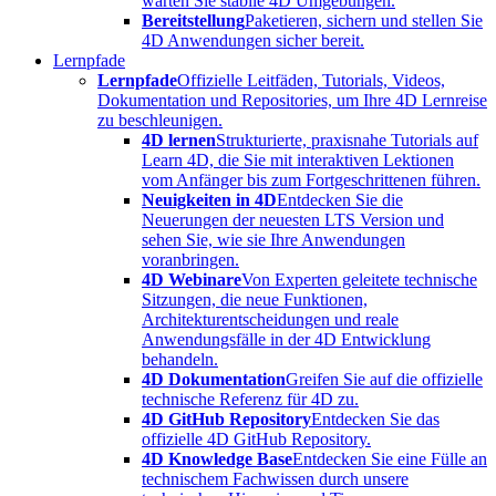
warten Sie stabile 4D Umgebungen.
Bereitstellung
Paketieren, sichern und stellen Sie
4D Anwendungen sicher bereit.
Lernpfade
Lernpfade
Offizielle Leitfäden, Tutorials, Videos,
Dokumentation und Repositories, um Ihre 4D Lernreise
zu beschleunigen.
4D lernen
Strukturierte, praxisnahe Tutorials auf
Learn 4D, die Sie mit interaktiven Lektionen
vom Anfänger bis zum Fortgeschrittenen führen.
Neuigkeiten in 4D
Entdecken Sie die
Neuerungen der neuesten LTS Version und
sehen Sie, wie sie Ihre Anwendungen
voranbringen.
4D Webinare
Von Experten geleitete technische
Sitzungen, die neue Funktionen,
Architekturentscheidungen und reale
Anwendungsfälle in der 4D Entwicklung
behandeln.
4D Dokumentation
Greifen Sie auf die offizielle
technische Referenz für 4D zu.
4D GitHub Repository
Entdecken Sie das
offizielle 4D GitHub Repository.
4D Knowledge Base
Entdecken Sie eine Fülle an
technischem Fachwissen durch unsere