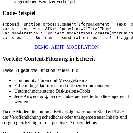
abgerufenen Benutzer verknüpft.
Code-Beispiel
exposed Function processComment($forumComment : Text; $
var $client := cs.AIKit.OpenAI.new("IhrAPIKey")

var $moderation := $client.moderations.create($forumCom
var $result : Boolean := $moderation.results[0].flagged
DEMO_AIKIT_MODERATION
Vorteile: Content-Filterung in Echtzeit
Diese KI-gestützte Funktion ist ideal für:
Community-Foren und Messageboards
E-Learning-Plattformen mit offenen Kommentaren
Unternehmensinterne Diskussions-Tools
Jede Anwendung, bei der nutzergenerierte Inhalte eingereicht
werden
Da die Moderation automatisch erfolgt, verringern Sie das Risiko
der Veröffentlichung schädlicher oder unangemessener Inhalte und
sorgen gleichzeitig für ein positives Nutzererlebnis.