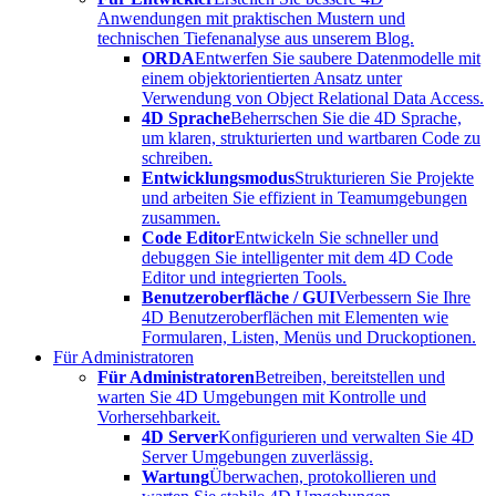
Anwendungen mit praktischen Mustern und
technischen Tiefenanalyse aus unserem Blog.
ORDA
Entwerfen Sie saubere Datenmodelle mit
einem objektorientierten Ansatz unter
Verwendung von Object Relational Data Access.
4D Sprache
Beherrschen Sie die 4D Sprache,
um klaren, strukturierten und wartbaren Code zu
schreiben.
Entwicklungsmodus
Strukturieren Sie Projekte
und arbeiten Sie effizient in Teamumgebungen
zusammen.
Code Editor
Entwickeln Sie schneller und
debuggen Sie intelligenter mit dem 4D Code
Editor und integrierten Tools.
Benutzeroberfläche / GUI
Verbessern Sie Ihre
4D Benutzeroberflächen mit Elementen wie
Formularen, Listen, Menüs und Druckoptionen.
Für Administratoren
Für Administratoren
Betreiben, bereitstellen und
warten Sie 4D Umgebungen mit Kontrolle und
Vorhersehbarkeit.
4D Server
Konfigurieren und verwalten Sie 4D
Server Umgebungen zuverlässig.
Wartung
Überwachen, protokollieren und