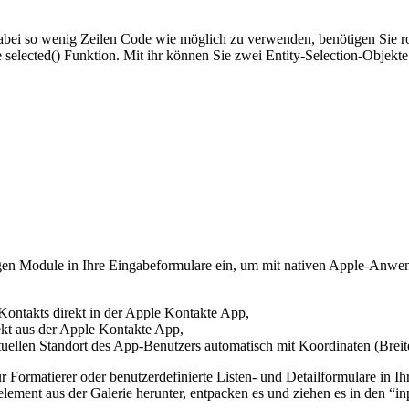
dabei so wenig Zeilen Code wie möglich zu verwenden, benötigen Sie r
e
selected()
Funktion. Mit ihr können Sie zwei Entity-Selection-Objekte
gen Module in Ihre Eingabeformulare ein, um mit nativen Apple-Anwend
Kontakts direkt in der Apple Kontakte App,
ekt aus der Apple Kontakte App,
tuellen Standort des App-Benutzers automatisch mit Koordinaten (Brei
 Formatierer oder benutzerdefinierte Listen- und Detailformulare in I
element aus der Galerie herunter, entpacken es und ziehen es in den “i