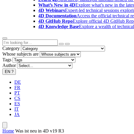
What’s New in 4D
Explore what’s new in the late
4D Webinars
Expert-led technical sessions explor
4D Documentation
Access the official technical r
4D GitHub Repo
Explore official 4D GitHub Rep
4D Knowledge Base
Explore a wealth of technica
Category
Whose subjects are
Tags
Author
EN
?
DE
FR
PT
CS
ES
IT
JA
Home
Was ist neu in 4D v19 R3