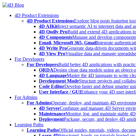
Skip
to
4D Product Extensions
content
4D Product Extensions
Explore blog posts featuring to
4D AIKit
Inject semantic AI to interpret data and 
4D Qodly Pro
Build and extend 4D applications to
4D Components
Manage and develop components
Email, Microsoft 365, Gmail
Integrate authenticat
4D Write Pro
Generate data-driven documents with
4D View Pro
Visualize data and manage spreadshee
For Developers
For Developers
Build better 4D applications with practic
ORDA
Design clean data models using an object-
4D Language
Master the 4D language to write clea
Development Mode
Structure projects and collabo
Code Editor
Develop faster and debug smarter usin
User Interface / GUI
Enhance your 4D user interfa
For Admins
For Admins
Operate, deploy, and maintain 4D environmen
4D Server
Configure and manage 4D Server enviro
Maintenance
Monitor, log, and maintain stable 4
Deployment
Package, secure, and deploy 4D applic
Learning Paths
Learning Paths
Official guides, tutorials, videos, docum
Learn 4D
Structured, hands-on tutorials hosted o