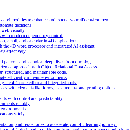
ols and modules to enhance and extend your 4D environment.
automate decisions.
 web visually.
 with modern dependency control.
ion, email, and calendar in 4D applications.
 the 4D word processor and integrated AI assistant.
ts effectively.
al patterns and technical deep dives from our blog.
oriented approach with Object Relational Data Access.
r, structured, and maintainable code.
rate efficiently in team environments.
g the 4D code editor and integrated tools.
ces with elements like forms, lists, menus, and printing options.
ts with control and predictability.
nments reliably.
D environments.
ations safely.
entation, and repositories to accelerate your 4D learning journey.
n Learn 4D, designed to guide you from beginner to advanced with intera