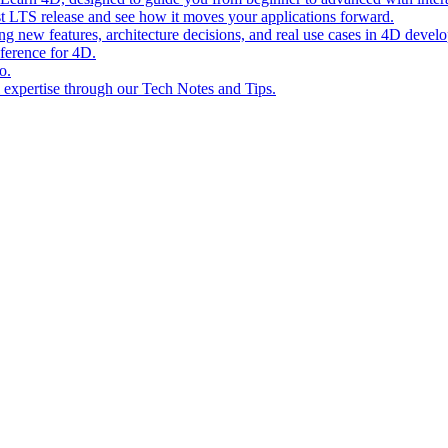
st LTS release and see how it moves your applications forward.
ing new features, architecture decisions, and real use cases in 4D devel
eference for 4D.
o.
l expertise through our Tech Notes and Tips.