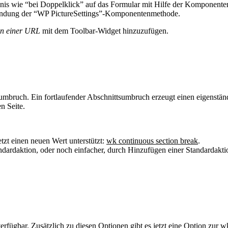
gnis wie “bei Doppelklick” auf das Formular mit Hilfe der Komponen
wendung der “WP PictureSettings”-Komponentenmethode.
on einer URL
mit dem Toolbar-Widget hinzuzufügen.
umbruch. Ein fortlaufender Abschnittsumbruch erzeugt einen eigenstän
n Seite.
jetzt einen neuen Wert unterstützt:
wk continuous section break
.
ardaktion, oder noch einfacher, durch Hinzufügen einer Standardaktion
fügbar. Zusätzlich zu diesen Optionen gibt es jetzt eine Option zur
wk