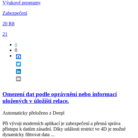
Výukové programy
Zabezpečení
20 R8
21
0
0
Facebook
Twitter
LinkedIn
Email
Omezení dat podle oprávnění nebo informací
uložených v úložišti relace.
Automaticky přeloženo z Deepl
Při vývoji moderních aplikací je zabezpečení a přesná správa
přístupu k datům zásadní. Díky události restrict ve 4D je možné
dynamicky filtrovat data ...