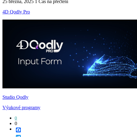
25 března, 2025
1 Čas na přečtení
4D Qodly Pro
Studio Qodly
Výukové programy
0
0
Facebook