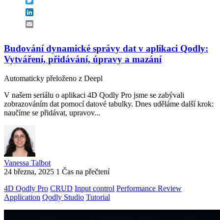
Twitter
LinkedIn
Email
Budování dynamické správy dat v aplikaci Qodly:
Vytváření, přidávání, úpravy a mazání
Automaticky přeloženo z Deepl
V našem seriálu o aplikaci 4D Qodly Pro jsme se zabývali
zobrazováním dat pomocí datové tabulky. Dnes uděláme další krok:
naučíme se přidávat, upravov...
Vanessa Talbot
24 března, 2025
1 Čas na přečtení
4D Qodly Pro
CRUD
Input control
Performance Review
Application
Qodly Studio
Tutorial