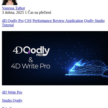
Vanessa Talbot
3 dubna, 2025
1 Čas na přečtení
4D Qodly Pro
CSS
Performance Review Application
Qodly Studio
Tutorial
4D Write Pro
Studio Qodly