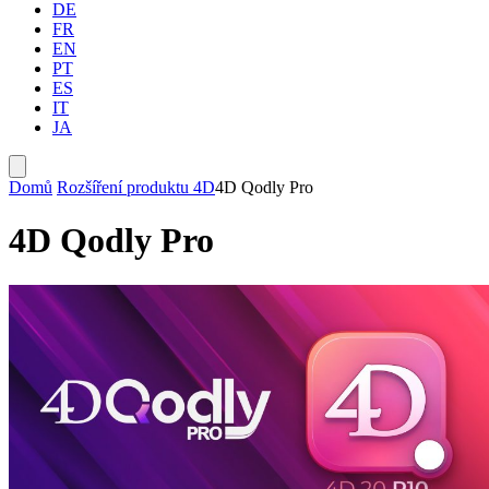
DE
FR
EN
PT
ES
IT
JA
Domů
Rozšíření produktu 4D
4D Qodly Pro
4D Qodly Pro