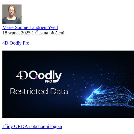
Marie-Sophie Landrieu-Yvert
18 srpna, 2025
1 Čas na přečtení
4D Qodly Pro
Třídy ORDA / obchodní logika