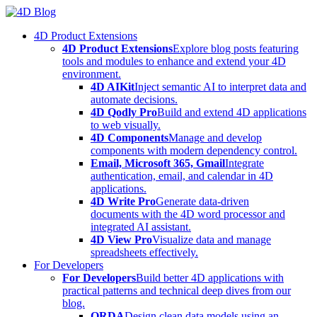
Skip
to
4D Product Extensions
content
4D Product Extensions
Explore blog posts featuring
tools and modules to enhance and extend your 4D
environment.
4D AIKit
Inject semantic AI to interpret data and
automate decisions.
4D Qodly Pro
Build and extend 4D applications
to web visually.
4D Components
Manage and develop
components with modern dependency control.
Email, Microsoft 365, Gmail
Integrate
authentication, email, and calendar in 4D
applications.
4D Write Pro
Generate data-driven
documents with the 4D word processor and
integrated AI assistant.
4D View Pro
Visualize data and manage
spreadsheets effectively.
For Developers
For Developers
Build better 4D applications with
practical patterns and technical deep dives from our
blog.
ORDA
Design clean data models using an