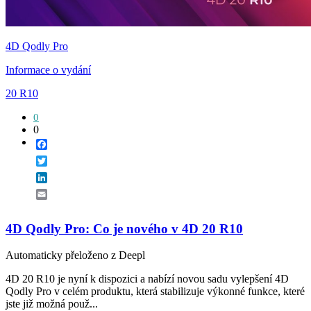
4D Qodly Pro
Informace o vydání
20 R10
0
0
Facebook
Twitter
LinkedIn
Email
4D Qodly Pro: Co je nového v 4D 20 R10
Automaticky přeloženo z Deepl
4D 20 R10 je nyní k dispozici a nabízí novou sadu vylepšení 4D
Qodly Pro v celém produktu, která stabilizuje výkonné funkce, které
jste již možná použ...