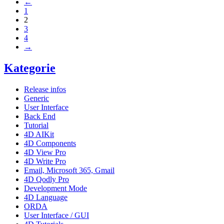
←
1
2
3
4
→
Kategorie
Release infos
Generic
User Interface
Back End
Tutorial
4D AIKit
4D Components
4D View Pro
4D Write Pro
Email, Microsoft 365, Gmail
4D Qodly Pro
Development Mode
4D Language
ORDA
User Interface / GUI