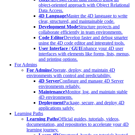
object-oriented approach with Object Relational
Data Access.
4D Language
Master the 4D language to write
clear, structured, and maintainable code.
Development Mode
Structure projects and
collaborate efficiently in team environments.
Code Editor
Develop faster and debug smarter
using the 4D code editor and integrated tools.
User Interface / GUI
Enhance your 4D user
interfaces with elements like forms, lists, menus,
and printing options.
For Admins
For Admins
Operate, deploy, and maintain 4D
environments with control and predictability.
4D Server
Configure and manage 4D Server
environments reliably.
Maintenance
Monitor, log, and maintain stable
4D environments.
Deployment
Package, secure, and deploy 4D
applications safely.
Learning Paths
Learning Paths
Official guides, tutorials, videos,
documentation, and repositories to accelerate your 4D
learning journey.