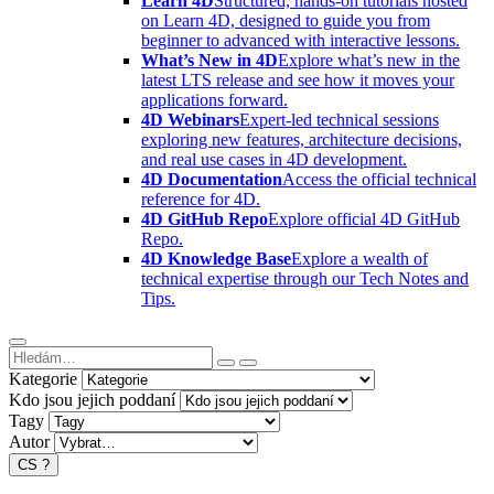
Learn 4D
Structured, hands-on tutorials hosted
on Learn 4D, designed to guide you from
beginner to advanced with interactive lessons.
What’s New in 4D
Explore what’s new in the
latest LTS release and see how it moves your
applications forward.
4D Webinars
Expert-led technical sessions
exploring new features, architecture decisions,
and real use cases in 4D development.
4D Documentation
Access the official technical
reference for 4D.
4D GitHub Repo
Explore official 4D GitHub
Repo.
4D Knowledge Base
Explore a wealth of
technical expertise through our Tech Notes and
Tips.
Kategorie
Kdo jsou jejich poddaní
Tagy
Autor
CS
?