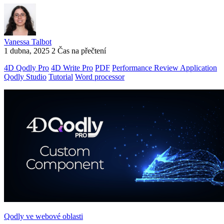
Vanessa Talbot
1 dubna, 2025
2 Čas na přečtení
4D Qodly Pro
4D Write Pro
PDF
Performance Review Application
Qodly Studio
Tutorial
Word processor
Qodly ve webové oblasti