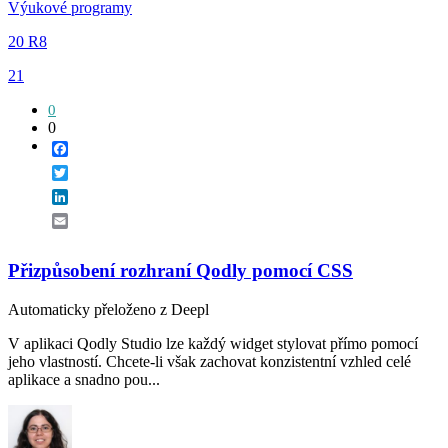
Výukové programy
20 R8
21
0
0
Facebook
Twitter
LinkedIn
Email
Přizpůsobení rozhraní Qodly pomocí CSS
Automaticky přeloženo z Deepl
V aplikaci Qodly Studio lze každý widget stylovat přímo pomocí
jeho vlastností. Chcete-li však zachovat konzistentní vzhled celé
aplikace a snadno pou...