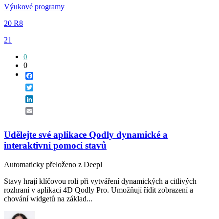
Výukové programy
20 R8
21
0
0
Facebook
Twitter
LinkedIn
Email
Udělejte své aplikace Qodly dynamické a
interaktivní pomocí stavů
Automaticky přeloženo z Deepl
Stavy hrají klíčovou roli při vytváření dynamických a citlivých
rozhraní v aplikaci 4D Qodly Pro. Umožňují řídit zobrazení a
chování widgetů na základ...