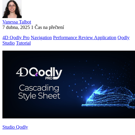
Vanessa Talbot
7 dubna, 2025
1 Čas na přečtení
4D Qodly Pro
Navigation
Performance Review Application
Qodly
Studio
Tutorial
Studio Qodly