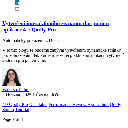
LinkedIn
Email
Vytvoření interaktivního seznamu dat pomocí
aplikace 4D Qodly Pro
Automaticky přeloženo z Deepl
V tomto blogu se budeme zabývat vytvořením dynamické stránky
pro zobrazování dat. Zaměříme se na praktickou aplikaci: vytvoření
systému pro generování...
Vanessa Talbot
20 března, 2025
1 Čas na přečtení
4D Qodly Pro
Data table
Performance Review Application
Qodly
Studio
Tutorial
Page 2 of 4