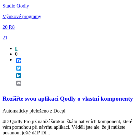
Studio Qodly
Výukové programy
20 R8
21
0
0
Facebook
Twitter
LinkedIn
Email
Rozšiřte svou aplikaci Qodly o vlastní komponenty
Automaticky přeloženo z Deepl
4D Qodly Pro již nabízí širokou škálu nativních komponent, které
vám pomohou při návrhu aplikací. Věděli jste ale, že ji můžete
posunout ještě dál? Dí...