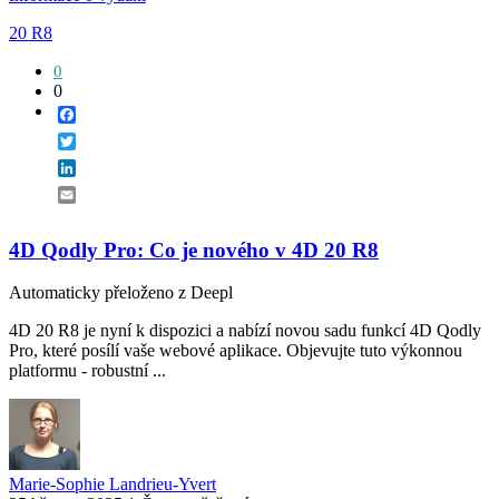
20 R8
0
0
Facebook
Twitter
LinkedIn
Email
4D Qodly Pro: Co je nového v 4D 20 R8
Automaticky přeloženo z Deepl
4D 20 R8 je nyní k dispozici a nabízí novou sadu funkcí 4D Qodly
Pro, které posílí vaše webové aplikace. Objevujte tuto výkonnou
platformu - robustní ...
Marie-Sophie Landrieu-Yvert