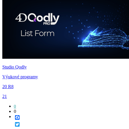
Studio Qodly
Výukové programy
20 R8
21
0
0
Facebook
Twitter