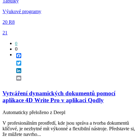
Tabulky
Výukové programy
20 R8
21
0
0
Facebook
Twitter
LinkedIn
Email
Vytváření dynamických dokumentů pomocí
aplikace 4D Write Pro v aplikaci Qodly
Automaticky přeloženo z Deepl
V profesionálním prostředí, kde jsou správa a tvorba dokumentů
klíčové, je nezbytné mít výkonné a flexibilní nástroje. Představte si,
že můžete navrho...