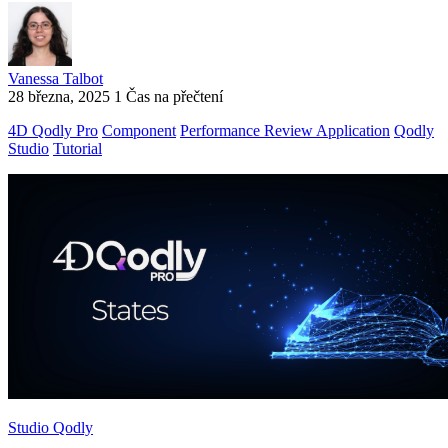
Vanessa Talbot
28 března, 2025
1 Čas na přečtení
4D Qodly Pro
Component
Performance Review Application
Qodly
Studio
Tutorial
Studio Qodly