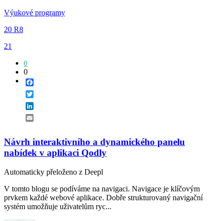
Výukové programy
20 R8
21
0
0
Facebook
Twitter
LinkedIn
Email
Návrh interaktivního a dynamického panelu
nabídek v aplikaci Qodly
Automaticky přeloženo z Deepl
V tomto blogu se podíváme na navigaci. Navigace je klíčovým
prvkem každé webové aplikace. Dobře strukturovaný navigační
systém umožňuje uživatelům ryc...