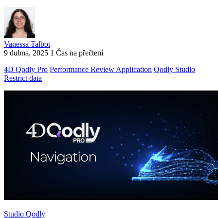
Vanessa Talbot
9 dubna, 2025
1 Čas na přečtení
4D Qodly Pro
Performance Review Application
Qodly Studio
Restrict data
Studio Qodly