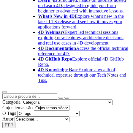
Learn 4D
Structured, hands-on tutorials hosted
on Learn 4D, designed to guide you from
beginner to advanced with interactive lessons.
What’s New in 4D
Explore what’s new in the
latest LTS release and see how it moves your
applications forward.
4D Webinars
Expert-led technical sessions
exploring new features, architecture decisions,
and real use cases in 4D development.
4D Documentation
Access the official technical
reference for 4D.
4D GitHub Repo
Explore official 4D GitHub
Repo.
4D Knowledge Base
Explore a wealth of
technical expertise through our Tech Notes and
Tips.
Categoria
Cujos temas são
O Tags
Autor
PT
?