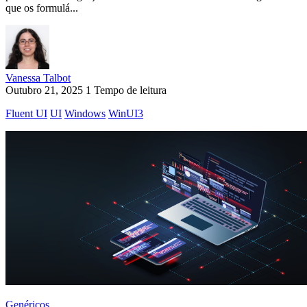
que os formulá...
Vanessa Talbot
Outubro 21, 2025
1 Tempo de leitura
Fluent UI
UI
Windows
WinUI3
Genéricos