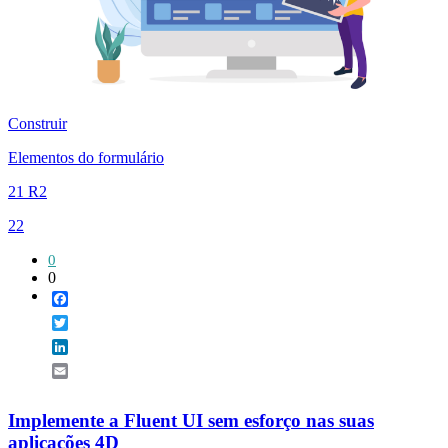
Construir
Elementos do formulário
21 R2
22
0
0
Facebook
Twitter
LinkedIn
Email
Implemente a Fluent UI sem esforço nas suas
aplicações 4D