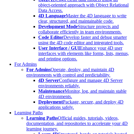
object-oriented approach with Object Relational
Data Access.
4D Language
Master the 4D language to write
clear, structured, and maintainable code.
Development Mode
Structure projects and
collaborate efficiently in team environments.
Code Editor
Develop faster and debug smarter
using the 4D code editor and integrated tools.
User Interface / GUI
Enhance your 4D user
interfaces with elements like forms, lists, menus,
and printing options.
For Admins
For Admins
Operate, deploy, and maintain 4D
environments with control and predictability.
4D Server
Configure and manage 4D Server
environments reliably.
Maintenance
Monitor, log, and maintain stable
4D environments.
Deployment
Package, secure, and deploy 4D
applications safely.
Learning Paths
Learning Paths
Official guides, tutorials, videos,
documentation, and repositories to accelerate your 4D
learning journey.