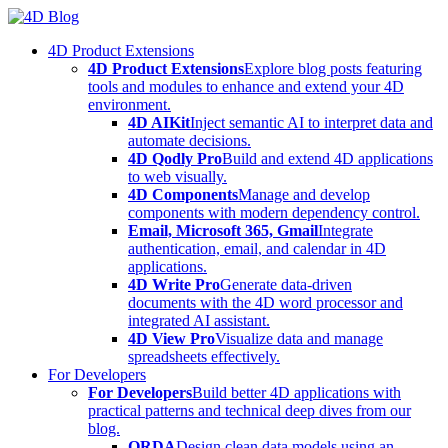
Skip
to
4D Product Extensions
content
4D Product Extensions
Explore blog posts featuring
tools and modules to enhance and extend your 4D
environment.
4D AIKit
Inject semantic AI to interpret data and
automate decisions.
4D Qodly Pro
Build and extend 4D applications
to web visually.
4D Components
Manage and develop
components with modern dependency control.
Email, Microsoft 365, Gmail
Integrate
authentication, email, and calendar in 4D
applications.
4D Write Pro
Generate data-driven
documents with the 4D word processor and
integrated AI assistant.
4D View Pro
Visualize data and manage
spreadsheets effectively.
For Developers
For Developers
Build better 4D applications with
practical patterns and technical deep dives from our
blog.
ORDA
Design clean data models using an