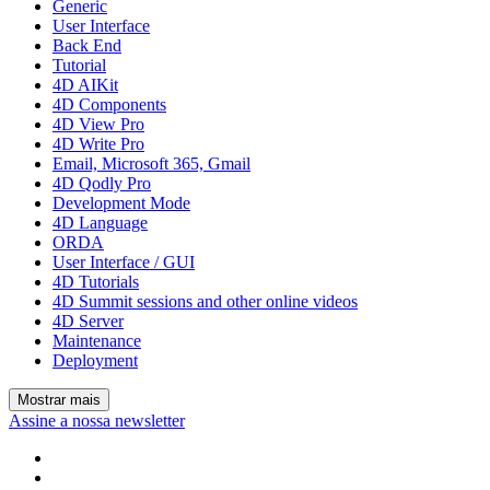
Generic
User Interface
Back End
Tutorial
4D AIKit
4D Components
4D View Pro
4D Write Pro
Email, Microsoft 365, Gmail
4D Qodly Pro
Development Mode
4D Language
ORDA
User Interface / GUI
4D Tutorials
4D Summit sessions and other online videos
4D Server
Maintenance
Deployment
Mostrar mais
Assine a nossa newsletter