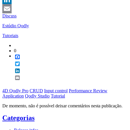
LinkedIn
Discuss
Email
Estúdio Qodly
Tutoriais
0
Facebook
Twitter
LinkedIn
Email
4D Qodly Pro
CRUD
Input control
Performance Review
Application
Qodly Studio
Tutorial
De momento, não é possível deixar comentários nesta publicação.
Categorias