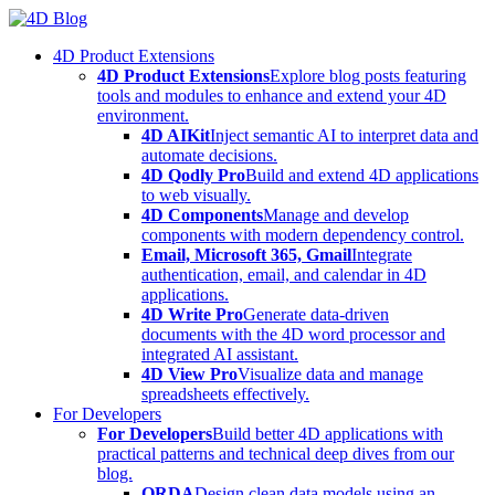
Skip
to
4D Product Extensions
content
4D Product Extensions
Explore blog posts featuring
tools and modules to enhance and extend your 4D
environment.
4D AIKit
Inject semantic AI to interpret data and
automate decisions.
4D Qodly Pro
Build and extend 4D applications
to web visually.
4D Components
Manage and develop
components with modern dependency control.
Email, Microsoft 365, Gmail
Integrate
authentication, email, and calendar in 4D
applications.
4D Write Pro
Generate data-driven
documents with the 4D word processor and
integrated AI assistant.
4D View Pro
Visualize data and manage
spreadsheets effectively.
For Developers
For Developers
Build better 4D applications with
practical patterns and technical deep dives from our
blog.
ORDA
Design clean data models using an