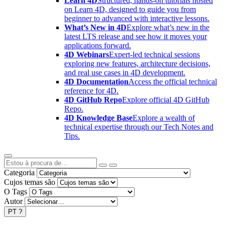
Learn 4D
Structured, hands-on tutorials hosted
on Learn 4D, designed to guide you from
beginner to advanced with interactive lessons.
What’s New in 4D
Explore what’s new in the
latest LTS release and see how it moves your
applications forward.
4D Webinars
Expert-led technical sessions
exploring new features, architecture decisions,
and real use cases in 4D development.
4D Documentation
Access the official technical
reference for 4D.
4D GitHub Repo
Explore official 4D GitHub
Repo.
4D Knowledge Base
Explore a wealth of
technical expertise through our Tech Notes and
Tips.
Categoria
Cujos temas são
O Tags
Autor
PT
?