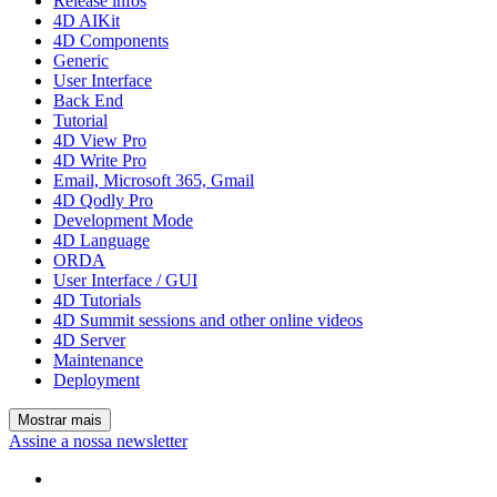
Release infos
4D AIKit
4D Components
Generic
User Interface
Back End
Tutorial
4D View Pro
4D Write Pro
Email, Microsoft 365, Gmail
4D Qodly Pro
Development Mode
4D Language
ORDA
User Interface / GUI
4D Tutorials
4D Summit sessions and other online videos
4D Server
Maintenance
Deployment
Mostrar mais
Assine a nossa newsletter