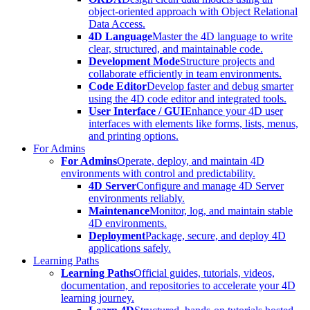
object-oriented approach with Object Relational
Data Access.
4D Language
Master the 4D language to write
clear, structured, and maintainable code.
Development Mode
Structure projects and
collaborate efficiently in team environments.
Code Editor
Develop faster and debug smarter
using the 4D code editor and integrated tools.
User Interface / GUI
Enhance your 4D user
interfaces with elements like forms, lists, menus,
and printing options.
For Admins
For Admins
Operate, deploy, and maintain 4D
environments with control and predictability.
4D Server
Configure and manage 4D Server
environments reliably.
Maintenance
Monitor, log, and maintain stable
4D environments.
Deployment
Package, secure, and deploy 4D
applications safely.
Learning Paths
Learning Paths
Official guides, tutorials, videos,
documentation, and repositories to accelerate your 4D
learning journey.