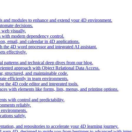
ols and modules to enhance and extend your 4D environment.
automate decisions.
 web visually.
 with modern dependency control.
ion, email, and calendar in 4D applications.
 the 4D word processor and integrated AI assistant.
ts effectively.
al patterns and technical deep dives from our blog.
oriented approach with Object Relational Data Access.
r, structured, and maintainable code.
rate efficiently in team environments.
g the 4D code editor and integrated tools.
ces with elements like forms, lists, menus, and printing options.
ts with control and predictability.
nments reliably.
D environments.
ations safely.
entation, and repositories to accelerate your 4D learning journey.
n Learn 4D, designed to guide you from beginner to advanced with intera