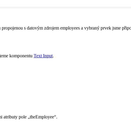
u propojenou s datovým zdrojem employees a vybraný prvek jsme připoj
užijeme komponentu
Text Input
.
ými atributy pole „theEmployee“.