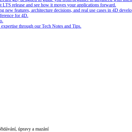
st LTS release and see how it moves your applications forward.
ing new features, architecture decisions, and real use cases in 4D devel
eference for 4D.
o.
l expertise through our Tech Notes and Tips.
řidávání, úpravy a mazání