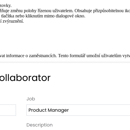
azovky.
ňuje změnu polohy řízenou uživatelem. Obsahuje přizpůsobitelnou ik
cí tlačítka nebo kliknutím mimo dialogové okno.
í zvýraznění.
t informace o zaměstnancích. Tento formulář umožní uživatelům vytvá