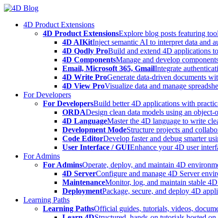
Skip
to
4D Product Extensions
content
4D Product Extensions
Explore blog posts featuring to
4D AIKit
Inject semantic AI to interpret data and 
4D Qodly Pro
Build and extend 4D applications to
4D Components
Manage and develop components
Email, Microsoft 365, Gmail
Integrate authenticat
4D Write Pro
Generate data-driven documents with
4D View Pro
Visualize data and manage spreadshee
For Developers
For Developers
Build better 4D applications with practic
ORDA
Design clean data models using an object-
4D Language
Master the 4D language to write clea
Development Mode
Structure projects and collabo
Code Editor
Develop faster and debug smarter usin
User Interface / GUI
Enhance your 4D user interfa
For Admins
For Admins
Operate, deploy, and maintain 4D environmen
4D Server
Configure and manage 4D Server enviro
Maintenance
Monitor, log, and maintain stable 4
Deployment
Package, secure, and deploy 4D applic
Learning Paths
Learning Paths
Official guides, tutorials, videos, docum
Learn 4D
Structured, hands-on tutorials hosted o