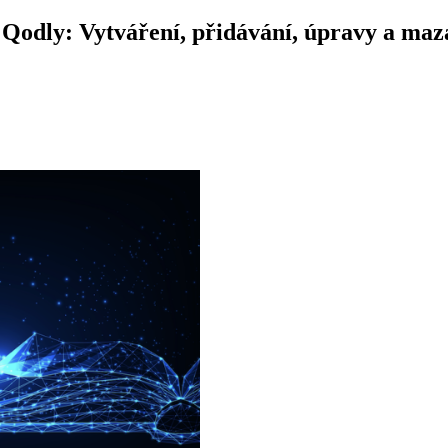
 Qodly: Vytváření, přidávání, úpravy a maz