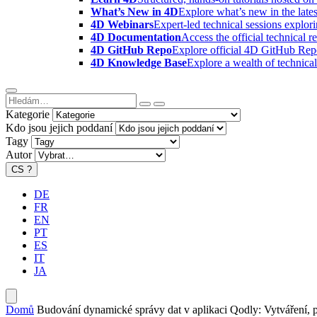
What’s New in 4D
Explore what’s new in the late
4D Webinars
Expert-led technical sessions explor
4D Documentation
Access the official technical r
4D GitHub Repo
Explore official 4D GitHub Rep
4D Knowledge Base
Explore a wealth of technica
Kategorie
Kdo jsou jejich poddaní
Tagy
Autor
CS
?
DE
FR
EN
PT
ES
IT
JA
Domů
Budování dynamické správy dat v aplikaci Qodly: Vytváření, p