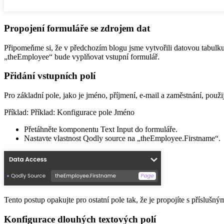
Propojení formuláře se zdrojem dat
Připomeňme si, že v předchozím blogu jsme vytvořili datovou tabulk
„theEmployee“ bude vyplňovat vstupní formulář.
Přidání vstupních polí
Pro základní pole, jako je jméno, příjmení, e-mail a zaměstnání, po
Příklad: Příklad: Konfigurace pole Jméno
Přetáhněte komponentu Text Input do formuláře.
Nastavte vlastnost Qodly source na „theEmployee.Firstname“.
Tento postup opakujte pro ostatní pole tak, že je propojíte s příslušn
Konfigurace dlouhých textových polí