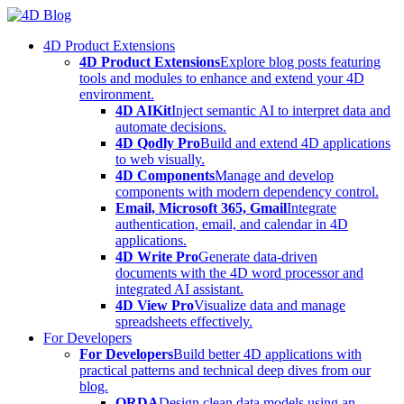
Skip
to
4D Product Extensions
content
4D Product Extensions
Explore blog posts featuring
tools and modules to enhance and extend your 4D
environment.
4D AIKit
Inject semantic AI to interpret data and
automate decisions.
4D Qodly Pro
Build and extend 4D applications
to web visually.
4D Components
Manage and develop
components with modern dependency control.
Email, Microsoft 365, Gmail
Integrate
authentication, email, and calendar in 4D
applications.
4D Write Pro
Generate data-driven
documents with the 4D word processor and
integrated AI assistant.
4D View Pro
Visualize data and manage
spreadsheets effectively.
For Developers
For Developers
Build better 4D applications with
practical patterns and technical deep dives from our
blog.
ORDA
Design clean data models using an