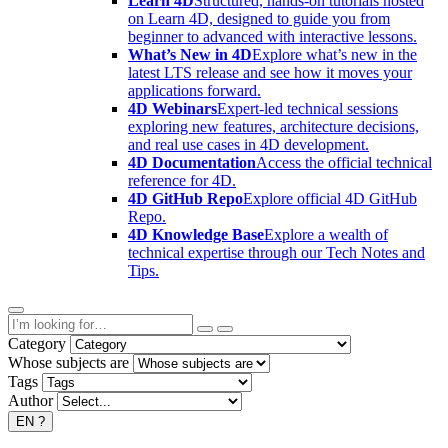
Learn 4D
Structured, hands-on tutorials hosted
on Learn 4D, designed to guide you from
beginner to advanced with interactive lessons.
What’s New in 4D
Explore what’s new in the
latest LTS release and see how it moves your
applications forward.
4D Webinars
Expert-led technical sessions
exploring new features, architecture decisions,
and real use cases in 4D development.
4D Documentation
Access the official technical
reference for 4D.
4D GitHub Repo
Explore official 4D GitHub
Repo.
4D Knowledge Base
Explore a wealth of
technical expertise through our Tech Notes and
Tips.
Category
Whose subjects are
Tags
Author
EN
?