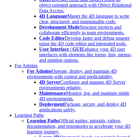
object-oriented approach with Object Relational
Data Access.
4D Language
Master the 4D language to write
clear, structured, and maintainable code.
Development Mode
Structure projects and
collaborate efficiently in team environments.
Code Editor
Develop faster and debug smarter
using the 4D code editor and integrated tools.
User Interface / GUI
Enhance your 4D user
interfaces with elements like forms, lists, menus,
and printing options.
For Admins
For Admins
Operate, deploy, and maintain 4D
environments with control and predictability.
4D Server
Configure and manage 4D Server
environments reliably.
Maintenance
Monitor, log, and maintain stable
4D environments.
Deployment
Package, secure, and deploy 4D
applications safely.
Learning Paths
Learning Paths
Official guides, tutorials, videos,
documentation, and repositories to accelerate your 4D
learning journey.