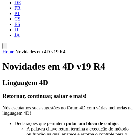
DE
FR
PT
CS
ES
IT
JA
Home
Novidades em 4D v19 R4
Novidades em 4D v19 R4
Linguagem 4D
Retornar, continuar, saltar e mais!
Nós escutamos suas sugestões no fórum 4D com várias melhorias na
linguagem 4D!
Declarações que permitem
pular um bloco de código
:
A palavra chave
return
termina a execução do método
ou função na qual aparece e retorna o controle para o