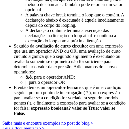
método de chamada. Também pode retornar um valor
opcional.
A palavra chave
break
termina o loop que o contém. A
declaração abaixo é executada é aquela imediatamente
depois do corpo do looping.
A declaração
continue
termina a execução das
declarações na iteração do loop atual e continua a
execução do loop com a próxima iteração.
Seguido da
avaliação de curto circuito:
em uma expressão
que usa um operador AND ou OR, uma avaliação de curto
circuito significa que o segundo argumento é executado ou
avaliado somente se o primeiro não for suficiente para
determinar o valor da expressão. Adicionamos dois novos
operadores:
&&
para o operador AND:
||
para o operador OR
E então temos um
operador
ternário
, que é uma condição
seguida por um ponto de interrogação ( ? ), uma expressão
para avaliar se a condição for verdadeira seguido por dois
pontos (:), e finalmente a expressão para avaliar se a condição
for falsa:
expressão booleana? valor se True: valor se
False
.
Saiba mais e encontre exemplos no post do blog >
Leia a documentação >