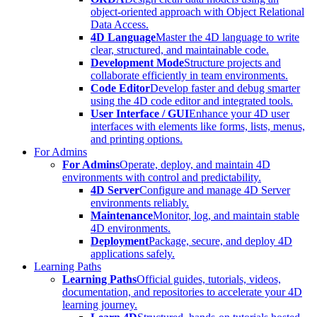
object-oriented approach with Object Relational
Data Access.
4D Language
Master the 4D language to write
clear, structured, and maintainable code.
Development Mode
Structure projects and
collaborate efficiently in team environments.
Code Editor
Develop faster and debug smarter
using the 4D code editor and integrated tools.
User Interface / GUI
Enhance your 4D user
interfaces with elements like forms, lists, menus,
and printing options.
For Admins
For Admins
Operate, deploy, and maintain 4D
environments with control and predictability.
4D Server
Configure and manage 4D Server
environments reliably.
Maintenance
Monitor, log, and maintain stable
4D environments.
Deployment
Package, secure, and deploy 4D
applications safely.
Learning Paths
Learning Paths
Official guides, tutorials, videos,
documentation, and repositories to accelerate your 4D
learning journey.