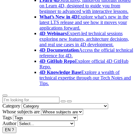
Learn 4D
Structured, hands-on tutorials hosted
on Learn 4D, designed to guide you from
beginner to advanced with interactive lessons.
What’s New in 4D
Explore what’s new in the
latest LTS release and see how it moves your
applications forward.
4D Webinars
Expert-led technical sessions
exploring new features, architecture decisions,
and real use cases in 4D development.
4D Documentation
Access the official technical
reference for 4D.
4D GitHub Repo
Explore official 4D GitHub
Repo.
4D Knowledge Base
Explore a wealth of
technical expertise through our Tech Notes and
Tips.
Category
Whose subjects are
Tags
Author
EN
?