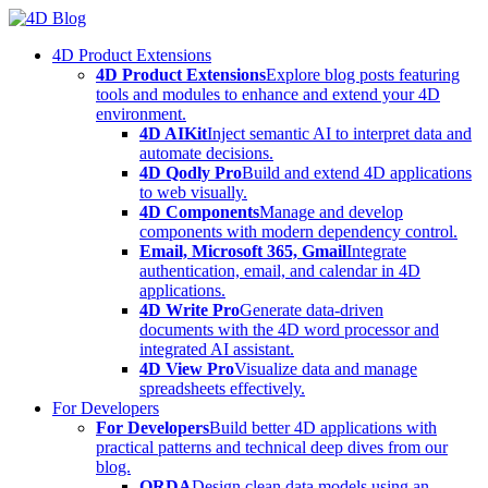
Skip
to
4D Product Extensions
content
4D Product Extensions
Explore blog posts featuring
tools and modules to enhance and extend your 4D
environment.
4D AIKit
Inject semantic AI to interpret data and
automate decisions.
4D Qodly Pro
Build and extend 4D applications
to web visually.
4D Components
Manage and develop
components with modern dependency control.
Email, Microsoft 365, Gmail
Integrate
authentication, email, and calendar in 4D
applications.
4D Write Pro
Generate data-driven
documents with the 4D word processor and
integrated AI assistant.
4D View Pro
Visualize data and manage
spreadsheets effectively.
For Developers
For Developers
Build better 4D applications with
practical patterns and technical deep dives from our
blog.
ORDA
Design clean data models using an