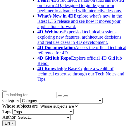
Learn 4D
Structured, hands-on tutorials hosted
on Learn 4D, designed to guide you from
beginner to advanced with interactive lessons.
What’s New in 4D
Explore what’s new in the
latest LTS release and see how it moves your
applications forward.
4D Webinars
Expert-led technical sessions
exploring new features, architecture decisions,
and real use cases in 4D development.
4D Documentation
Access the official technical
reference for 4D.
4D GitHub Repo
Explore official 4D GitHub
Repo.
4D Knowledge Base
Explore a wealth of
technical expertise through our Tech Notes and
Tips.
Category
Whose subjects are
Tags
Author
EN
?