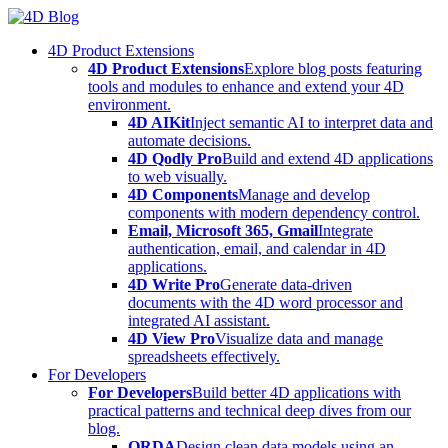
Skip
to
4D Product Extensions
content
4D Product Extensions
Explore blog posts featuring
tools and modules to enhance and extend your 4D
environment.
4D AIKit
Inject semantic AI to interpret data and
automate decisions.
4D Qodly Pro
Build and extend 4D applications
to web visually.
4D Components
Manage and develop
components with modern dependency control.
Email, Microsoft 365, Gmail
Integrate
authentication, email, and calendar in 4D
applications.
4D Write Pro
Generate data-driven
documents with the 4D word processor and
integrated AI assistant.
4D View Pro
Visualize data and manage
spreadsheets effectively.
For Developers
For Developers
Build better 4D applications with
practical patterns and technical deep dives from our
blog.
ORDA
Design clean data models using an