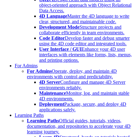
object-oriented approach with Object Relational
Data Access.
4D Language
Master the 4D language to write
clear, structured, and maintainable code.
Development Mode
Structure projects and
collaborate efficiently in team environments.
Code Editor
Develop faster and debug smarter
using the 4D code editor and integrated tools.
User Interface / GUI
Enhance your 4D user
interfaces with elements like forms, lists, menus,
and printing options.
For Admins
For Admins
Operate, deploy, and maintain 4D
environments with control and predictability.
4D Server
Configure and manage 4D Server
environments reliably.
Maintenance
Monitor, log, and maintain stable
4D environments.
Deployment
Package, secure, and deploy 4D
applications safely.
Learning Paths
Learning Paths
Official guides, tutorials, videos,
documentation, and repositories to accelerate your 4D
learning journey.