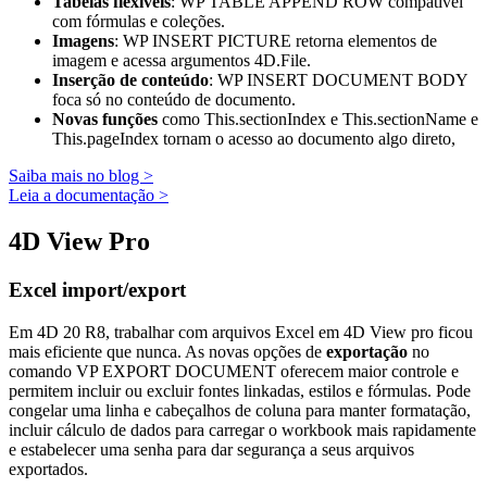
Tabelas flexíveis
:
WP TABLE APPEND
ROW
compatível
com fórmulas e coleções.
Imagens
:
WP INSERT PICTURE
retorna elementos de
imagem e acessa argumentos 4D.File.
Inserção de conteúdo
:
WP INSERT DOCUMENT BODY
foca só no conteúdo de documento.
Novas funções
como
This
.
sectionIndex
e
This
.
sectionName
e
This
.
pageIndex
tornam o acesso ao documento algo direto,
Saiba mais no blog >
Leia a documentação >
4D View Pro
Excel import/export
Em 4D 20 R8, trabalhar com arquivos Excel em 4D View pro ficou
mais eficiente que nunca. As novas opções de
exportação
no
comando
VP EXPORT DOCUMENT
oferecem maior controle e
permitem incluir ou excluir fontes linkadas, estilos e fórmulas. Pode
congelar uma linha e cabeçalhos de coluna para manter formatação,
incluir cálculo de dados para carregar o workbook mais rapidamente
e estabelecer uma senha para dar segurança a seus arquivos
exportados.