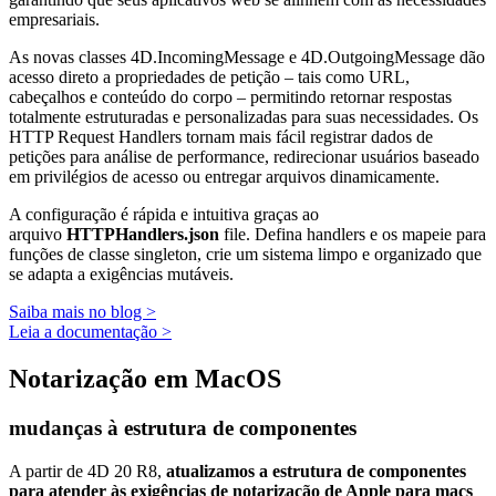
empresariais.
As novas classes
4D.IncomingMessage
e
4D.OutgoingMessage
dão
acesso direto a propriedades de petição – tais como URL,
cabeçalhos e conteúdo do corpo – permitindo retornar respostas
totalmente estruturadas e personalizadas para suas necessidades. Os
HTTP Request Handlers tornam mais fácil registrar dados de
petições para análise de performance, redirecionar usuários baseado
em privilégios de acesso ou entregar arquivos dinamicamente.
A configuração é rápida e intuitiva graças ao
arquivo
HTTPHandlers.json
file. Defina handlers e os mapeie para
funções de classe singleton, crie um sistema limpo e organizado que
se adapta a exigências mutáveis.
Saiba mais no blog >
Leia a documentação >
Notarização em MacOS
mudanças à estrutura de componentes
A partir de 4D 20 R8,
atualizamos a estrutura de componentes
para atender às exigências de notarização de Apple para macs