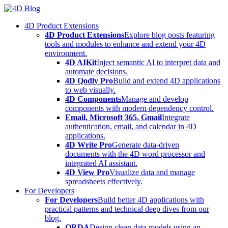
Skip
to
4D Product Extensions
content
4D Product Extensions
Explore blog posts featuring
tools and modules to enhance and extend your 4D
environment.
4D AIKit
Inject semantic AI to interpret data and
automate decisions.
4D Qodly Pro
Build and extend 4D applications
to web visually.
4D Components
Manage and develop
components with modern dependency control.
Email, Microsoft 365, Gmail
Integrate
authentication, email, and calendar in 4D
applications.
4D Write Pro
Generate data-driven
documents with the 4D word processor and
integrated AI assistant.
4D View Pro
Visualize data and manage
spreadsheets effectively.
For Developers
For Developers
Build better 4D applications with
practical patterns and technical deep dives from our
blog.
ORDA
Design clean data models using an