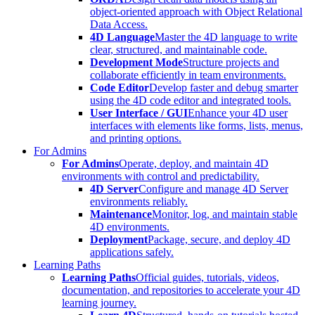
object-oriented approach with Object Relational
Data Access.
4D Language
Master the 4D language to write
clear, structured, and maintainable code.
Development Mode
Structure projects and
collaborate efficiently in team environments.
Code Editor
Develop faster and debug smarter
using the 4D code editor and integrated tools.
User Interface / GUI
Enhance your 4D user
interfaces with elements like forms, lists, menus,
and printing options.
For Admins
For Admins
Operate, deploy, and maintain 4D
environments with control and predictability.
4D Server
Configure and manage 4D Server
environments reliably.
Maintenance
Monitor, log, and maintain stable
4D environments.
Deployment
Package, secure, and deploy 4D
applications safely.
Learning Paths
Learning Paths
Official guides, tutorials, videos,
documentation, and repositories to accelerate your 4D
learning journey.