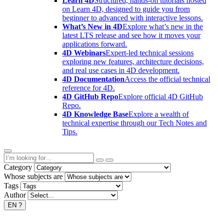
Learn 4D
Structured, hands-on tutorials hosted
on Learn 4D, designed to guide you from
beginner to advanced with interactive lessons.
What’s New in 4D
Explore what’s new in the
latest LTS release and see how it moves your
applications forward.
4D Webinars
Expert-led technical sessions
exploring new features, architecture decisions,
and real use cases in 4D development.
4D Documentation
Access the official technical
reference for 4D.
4D GitHub Repo
Explore official 4D GitHub
Repo.
4D Knowledge Base
Explore a wealth of
technical expertise through our Tech Notes and
Tips.
Category
Whose subjects are
Tags
Author
EN
?