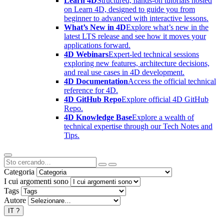
Learn 4D
Structured, hands-on tutorials hosted
on Learn 4D, designed to guide you from
beginner to advanced with interactive lessons.
What’s New in 4D
Explore what’s new in the
latest LTS release and see how it moves your
applications forward.
4D Webinars
Expert-led technical sessions
exploring new features, architecture decisions,
and real use cases in 4D development.
4D Documentation
Access the official technical
reference for 4D.
4D GitHub Repo
Explore official 4D GitHub
Repo.
4D Knowledge Base
Explore a wealth of
technical expertise through our Tech Notes and
Tips.
Categoria
I cui argomenti sono
Tags
Autore
IT
?