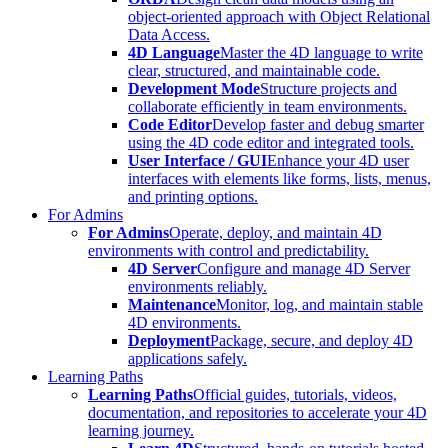
object-oriented approach with Object Relational
Data Access.
4D Language
Master the 4D language to write
clear, structured, and maintainable code.
Development Mode
Structure projects and
collaborate efficiently in team environments.
Code Editor
Develop faster and debug smarter
using the 4D code editor and integrated tools.
User Interface / GUI
Enhance your 4D user
interfaces with elements like forms, lists, menus,
and printing options.
For Admins
For Admins
Operate, deploy, and maintain 4D
environments with control and predictability.
4D Server
Configure and manage 4D Server
environments reliably.
Maintenance
Monitor, log, and maintain stable
4D environments.
Deployment
Package, secure, and deploy 4D
applications safely.
Learning Paths
Learning Paths
Official guides, tutorials, videos,
documentation, and repositories to accelerate your 4D
learning journey.