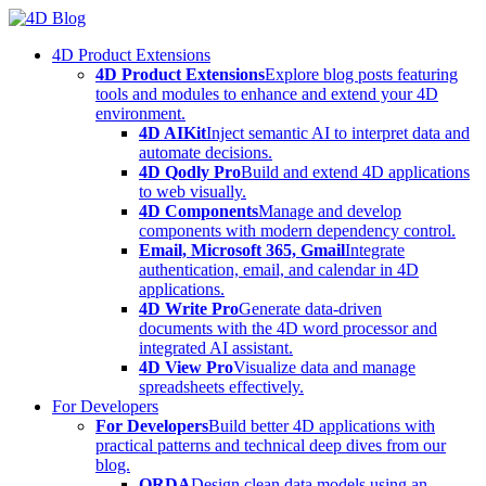
Skip
to
4D Product Extensions
content
4D Product Extensions
Explore blog posts featuring
tools and modules to enhance and extend your 4D
environment.
4D AIKit
Inject semantic AI to interpret data and
automate decisions.
4D Qodly Pro
Build and extend 4D applications
to web visually.
4D Components
Manage and develop
components with modern dependency control.
Email, Microsoft 365, Gmail
Integrate
authentication, email, and calendar in 4D
applications.
4D Write Pro
Generate data-driven
documents with the 4D word processor and
integrated AI assistant.
4D View Pro
Visualize data and manage
spreadsheets effectively.
For Developers
For Developers
Build better 4D applications with
practical patterns and technical deep dives from our
blog.
ORDA
Design clean data models using an