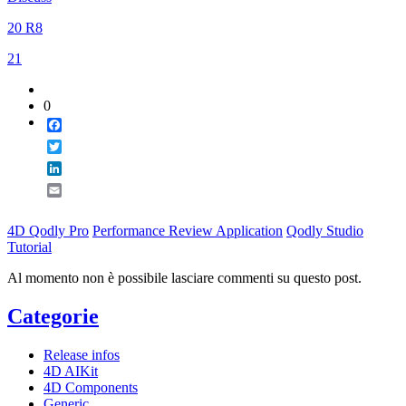
Email
20 R8
21
0
Facebook
Twitter
LinkedIn
Email
4D Qodly Pro
Performance Review Application
Qodly Studio
Tutorial
Al momento non è possibile lasciare commenti su questo post.
Categorie
Release infos
4D AIKit
4D Components
Generic