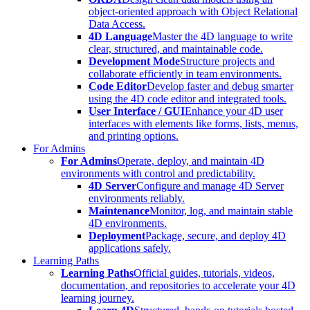
object-oriented approach with Object Relational
Data Access.
4D Language
Master the 4D language to write
clear, structured, and maintainable code.
Development Mode
Structure projects and
collaborate efficiently in team environments.
Code Editor
Develop faster and debug smarter
using the 4D code editor and integrated tools.
User Interface / GUI
Enhance your 4D user
interfaces with elements like forms, lists, menus,
and printing options.
For Admins
For Admins
Operate, deploy, and maintain 4D
environments with control and predictability.
4D Server
Configure and manage 4D Server
environments reliably.
Maintenance
Monitor, log, and maintain stable
4D environments.
Deployment
Package, secure, and deploy 4D
applications safely.
Learning Paths
Learning Paths
Official guides, tutorials, videos,
documentation, and repositories to accelerate your 4D
learning journey.