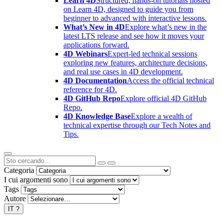
Learn 4D
Structured, hands-on tutorials hosted
on Learn 4D, designed to guide you from
beginner to advanced with interactive lessons.
What’s New in 4D
Explore what’s new in the
latest LTS release and see how it moves your
applications forward.
4D Webinars
Expert-led technical sessions
exploring new features, architecture decisions,
and real use cases in 4D development.
4D Documentation
Access the official technical
reference for 4D.
4D GitHub Repo
Explore official 4D GitHub
Repo.
4D Knowledge Base
Explore a wealth of
technical expertise through our Tech Notes and
Tips.
Categoria
I cui argomenti sono
Tags
Autore
IT
?