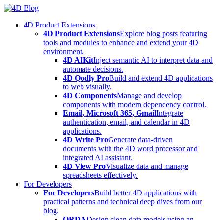
Skip
to
4D Product Extensions
content
4D Product Extensions
Explore blog posts featuring
tools and modules to enhance and extend your 4D
environment.
4D AIKit
Inject semantic AI to interpret data and
automate decisions.
4D Qodly Pro
Build and extend 4D applications
to web visually.
4D Components
Manage and develop
components with modern dependency control.
Email, Microsoft 365, Gmail
Integrate
authentication, email, and calendar in 4D
applications.
4D Write Pro
Generate data-driven
documents with the 4D word processor and
integrated AI assistant.
4D View Pro
Visualize data and manage
spreadsheets effectively.
For Developers
For Developers
Build better 4D applications with
practical patterns and technical deep dives from our
blog.
ORDA
Design clean data models using an