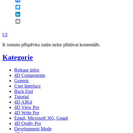
Twitter
LinkedIn
Email
UI
K tomuto příspěvku zatím nelze přidávat komentáře.
Kategorie
Release infos
4D Components
Generic
User Interface
Back End
Tutorial
4D AIKit
4D View Pro
4D Write Pro
Email, Microsoft 365, Gmail
4D Qodly Pro
Development Mode