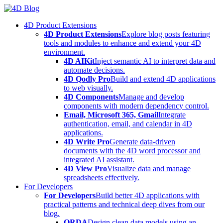
Skip
to
4D Product Extensions
content
4D Product Extensions
Explore blog posts featuring
tools and modules to enhance and extend your 4D
environment.
4D AIKit
Inject semantic AI to interpret data and
automate decisions.
4D Qodly Pro
Build and extend 4D applications
to web visually.
4D Components
Manage and develop
components with modern dependency control.
Email, Microsoft 365, Gmail
Integrate
authentication, email, and calendar in 4D
applications.
4D Write Pro
Generate data-driven
documents with the 4D word processor and
integrated AI assistant.
4D View Pro
Visualize data and manage
spreadsheets effectively.
For Developers
For Developers
Build better 4D applications with
practical patterns and technical deep dives from our
blog.
ORDA
Design clean data models using an