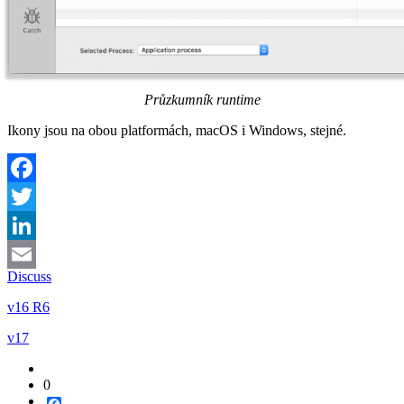
Průzkumník runtime
Ikony jsou
na obou platformách,
macOS i Windows,
stejné
.
Facebook
Twitter
LinkedIn
Discuss
Email
v16 R6
v17
0
Facebook