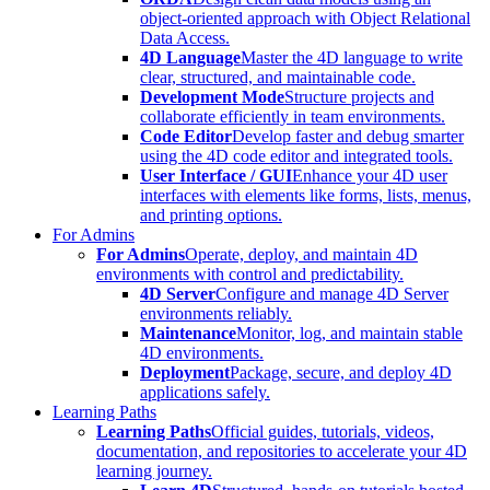
object-oriented approach with Object Relational
Data Access.
4D Language
Master the 4D language to write
clear, structured, and maintainable code.
Development Mode
Structure projects and
collaborate efficiently in team environments.
Code Editor
Develop faster and debug smarter
using the 4D code editor and integrated tools.
User Interface / GUI
Enhance your 4D user
interfaces with elements like forms, lists, menus,
and printing options.
For Admins
For Admins
Operate, deploy, and maintain 4D
environments with control and predictability.
4D Server
Configure and manage 4D Server
environments reliably.
Maintenance
Monitor, log, and maintain stable
4D environments.
Deployment
Package, secure, and deploy 4D
applications safely.
Learning Paths
Learning Paths
Official guides, tutorials, videos,
documentation, and repositories to accelerate your 4D
learning journey.