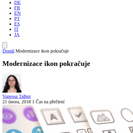
DE
FR
EN
PT
ES
IT
JA
Domů
Modernizace ikon pokračuje
Modernizace ikon pokračuje
Vanessa Talbot
21 února, 2018
1 Čas na přečtení