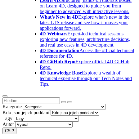
Learn 4D
Structured, hands-on tutorials hosted
on Learn 4D, designed to guide you from
beginner to advanced with interactive lessons.
What’s New in 4D
Explore what’s new in the
latest LTS release and see how it moves your
applications forward.
4D Webinars
Expert-led technical sessions
exploring new features, architecture decisions,
and real use cases in 4D development.
4D Documentation
Access the official technical
reference for 4D.
4D GitHub Repo
Explore official 4D GitHub
Repo.
4D Knowledge Base
Explore a wealth of
technical expertise through our Tech Notes and
Tips.
Kategorie
Kdo jsou jejich poddaní
Tagy
Autor
CS
?