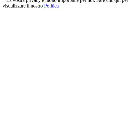
* La vostra privacy è molto importante per noi. Fare clic qui per
visualizzare il nostro
Politica