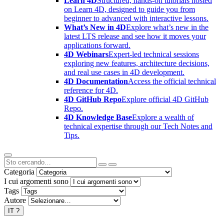
Learn 4D
Structured, hands-on tutorials hosted
on Learn 4D, designed to guide you from
beginner to advanced with interactive lessons.
What’s New in 4D
Explore what’s new in the
latest LTS release and see how it moves your
applications forward.
4D Webinars
Expert-led technical sessions
exploring new features, architecture decisions,
and real use cases in 4D development.
4D Documentation
Access the official technical
reference for 4D.
4D GitHub Repo
Explore official 4D GitHub
Repo.
4D Knowledge Base
Explore a wealth of
technical expertise through our Tech Notes and
Tips.
Categoria
I cui argomenti sono
Tags
Autore
IT
?