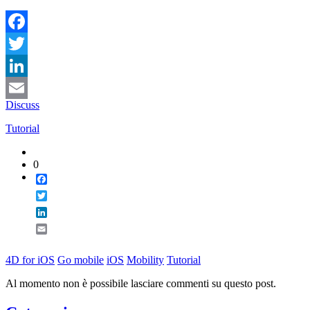
Facebook
Twitter
LinkedIn
Discuss
Email
Tutorial
0
Facebook
Twitter
LinkedIn
Email
4D for iOS
Go mobile
iOS
Mobility
Tutorial
Al momento non è possibile lasciare commenti su questo post.