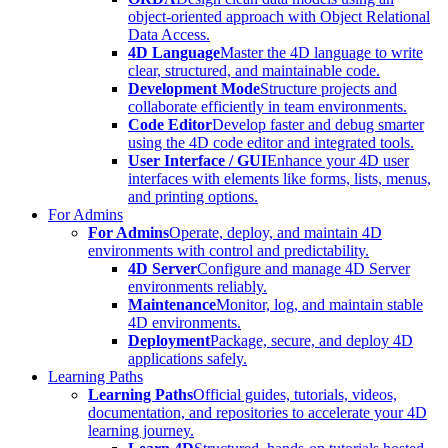
object-oriented approach with Object Relational
Data Access.
4D Language
Master the 4D language to write
clear, structured, and maintainable code.
Development Mode
Structure projects and
collaborate efficiently in team environments.
Code Editor
Develop faster and debug smarter
using the 4D code editor and integrated tools.
User Interface / GUI
Enhance your 4D user
interfaces with elements like forms, lists, menus,
and printing options.
For Admins
For Admins
Operate, deploy, and maintain 4D
environments with control and predictability.
4D Server
Configure and manage 4D Server
environments reliably.
Maintenance
Monitor, log, and maintain stable
4D environments.
Deployment
Package, secure, and deploy 4D
applications safely.
Learning Paths
Learning Paths
Official guides, tutorials, videos,
documentation, and repositories to accelerate your 4D
learning journey.