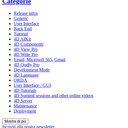
Categorie
Release infos
Generic
User Interface
Back End
Tutorial
4D AIKit
4D Components
4D View Pro
4D Write Pro
Email, Microsoft 365, Gmail
4D Qodly Pro
Development Mode
4D Language
ORDA
User Interface / GUI
4D Tutorials
4D Summit sessions and other online videos
4D Server
Maintenance
Deployment
Mostra di più
Iscriviti alla nostra newsletter