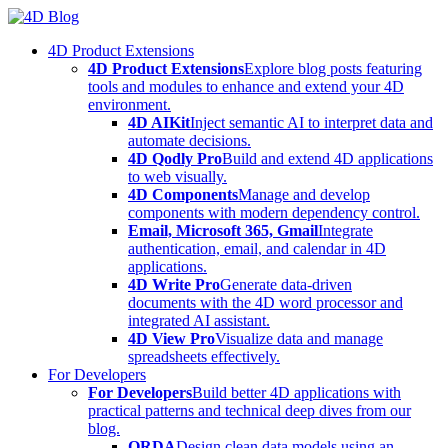
Skip
to
4D Product Extensions
content
4D Product Extensions
Explore blog posts featuring
tools and modules to enhance and extend your 4D
environment.
4D AIKit
Inject semantic AI to interpret data and
automate decisions.
4D Qodly Pro
Build and extend 4D applications
to web visually.
4D Components
Manage and develop
components with modern dependency control.
Email, Microsoft 365, Gmail
Integrate
authentication, email, and calendar in 4D
applications.
4D Write Pro
Generate data-driven
documents with the 4D word processor and
integrated AI assistant.
4D View Pro
Visualize data and manage
spreadsheets effectively.
For Developers
For Developers
Build better 4D applications with
practical patterns and technical deep dives from our
blog.
ORDA
Design clean data models using an