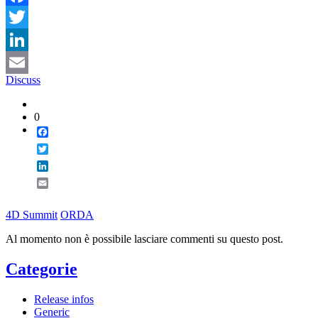
Facebook
Twitter
LinkedIn
Discuss
Email
0
Facebook
Twitter
LinkedIn
Email
4D Summit
ORDA
Al momento non è possibile lasciare commenti su questo post.
Categorie
Release infos
Generic