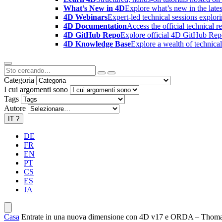
What’s New in 4D
Explore what’s new in the late
4D Webinars
Expert-led technical sessions explor
4D Documentation
Access the official technical r
4D GitHub Repo
Explore official 4D GitHub Rep
4D Knowledge Base
Explore a wealth of technica
Categoria
I cui argomenti sono
Tags
Autore
IT
?
DE
FR
EN
PT
CS
ES
JA
Casa
Entrate in una nuova dimensione con 4D v17 e ORDA – Thom