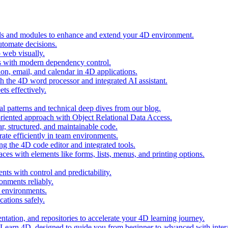
ols and modules to enhance and extend your 4D environment.
automate decisions.
 web visually.
 with modern dependency control.
ion, email, and calendar in 4D applications.
 the 4D word processor and integrated AI assistant.
ts effectively.
al patterns and technical deep dives from our blog.
oriented approach with Object Relational Data Access.
r, structured, and maintainable code.
rate efficiently in team environments.
g the 4D code editor and integrated tools.
ces with elements like forms, lists, menus, and printing options.
ts with control and predictability.
nments reliably.
D environments.
ations safely.
entation, and repositories to accelerate your 4D learning journey.
n Learn 4D, designed to guide you from beginner to advanced with intera