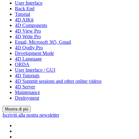
User Interface
Back End
Tutorial
4D AIKit
4D Components
4D View Pro
4D Write Pro
Email, Microsoft 365, Gmail
4D Qodly Pro
Development Mode
4D Language
ORDA
User Interface / GUI
4D Tutorials
4D Summit sessions and other online videos
4D Server
Maintenance
Deployment
Mostra di più
Iscriviti alla nostra newsletter