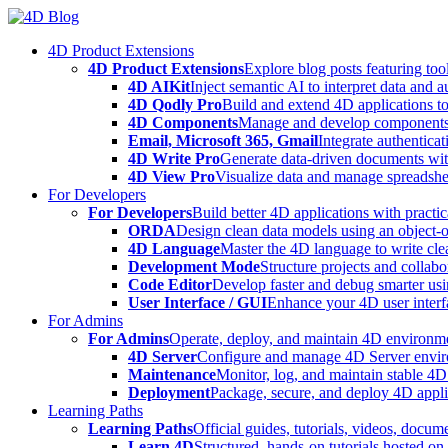
Skip
to
4D Product Extensions
content
4D Product Extensions
Explore blog posts featuring to
4D AIKit
Inject semantic AI to interpret data and 
4D Qodly Pro
Build and extend 4D applications to
4D Components
Manage and develop components
Email, Microsoft 365, Gmail
Integrate authenticat
4D Write Pro
Generate data-driven documents with
4D View Pro
Visualize data and manage spreadshee
For Developers
For Developers
Build better 4D applications with practic
ORDA
Design clean data models using an object-
4D Language
Master the 4D language to write clea
Development Mode
Structure projects and collabo
Code Editor
Develop faster and debug smarter usin
User Interface / GUI
Enhance your 4D user interfa
For Admins
For Admins
Operate, deploy, and maintain 4D environmen
4D Server
Configure and manage 4D Server enviro
Maintenance
Monitor, log, and maintain stable 4
Deployment
Package, secure, and deploy 4D applic
Learning Paths
Learning Paths
Official guides, tutorials, videos, docum
Learn 4D
Structured, hands-on tutorials hosted o