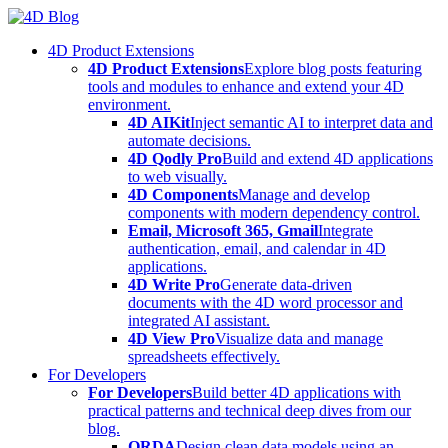
Skip
to
4D Product Extensions
content
4D Product Extensions
Explore blog posts featuring
tools and modules to enhance and extend your 4D
environment.
4D AIKit
Inject semantic AI to interpret data and
automate decisions.
4D Qodly Pro
Build and extend 4D applications
to web visually.
4D Components
Manage and develop
components with modern dependency control.
Email, Microsoft 365, Gmail
Integrate
authentication, email, and calendar in 4D
applications.
4D Write Pro
Generate data-driven
documents with the 4D word processor and
integrated AI assistant.
4D View Pro
Visualize data and manage
spreadsheets effectively.
For Developers
For Developers
Build better 4D applications with
practical patterns and technical deep dives from our
blog.
ORDA
Design clean data models using an