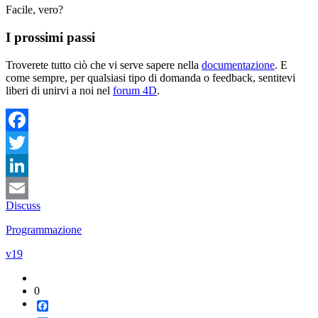
Facile, vero?
I prossimi passi
Troverete tutto ciò che vi serve sapere nella
documentazione
. E
come sempre, per qualsiasi tipo di domanda o feedback, sentitevi
liberi di unirvi a noi nel
forum 4D
.
Facebook
Twitter
LinkedIn
Discuss
Email
Programmazione
v19
0
Facebook