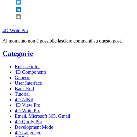
Twitter
LinkedIn
Email
4D Write Pro
Al momento non è possibile lasciare commenti su questo post.
Categorie
Release infos
4D Components
Generic
User Interface
Back End
Tutorial
4D AIKit
4D View Pro
4D Write Pro
Email, Microsoft 365, Gmail
4D Qodly Pro
Development Mode
4D Language