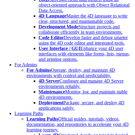
object-oriented approach with Object Relational
Data Access.
4D Language
Master the 4D language to write
clear, structured, and maintainable code.
Development Mode
Structure projects and
collaborate efficiently in team environments.
Code Editor
Develop faster and debug smarter
using the 4D code editor and integrated tools.
User Interface / GUI
Enhance your 4D user
interfaces with elements like forms, lists, menus,
and printing options.
For Admins
For Admins
Operate, deploy, and maintain 4D
environments with control and predictability.
4D Server
Configure and manage 4D Server
environments reliably.
Maintenance
Monitor, log, and maintain stable
4D environments.
Deployment
Package, secure, and deploy 4D
applications safely.
Learning Paths
Learning Paths
Official guides, tutorials, videos,
documentation, and repositories to accelerate your 4D
learning journey.