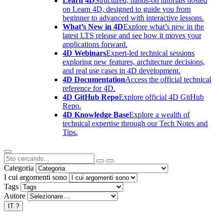
Learn 4D
Structured, hands-on tutorials hosted
on Learn 4D, designed to guide you from
beginner to advanced with interactive lessons.
What’s New in 4D
Explore what’s new in the
latest LTS release and see how it moves your
applications forward.
4D Webinars
Expert-led technical sessions
exploring new features, architecture decisions,
and real use cases in 4D development.
4D Documentation
Access the official technical
reference for 4D.
4D GitHub Repo
Explore official 4D GitHub
Repo.
4D Knowledge Base
Explore a wealth of
technical expertise through our Tech Notes and
Tips.
Categoria
I cui argomenti sono
Tags
Autore
IT
?