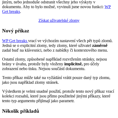
jiným, nebo jednoduše odstranit všechny jeho výskyty v
dokumentu. Aby to bylo možné, vyvinuli jsme novou funkci:
WP
Get breaks
.
Získat uživatelské zlomy
Nový příkaz
WP Get breaks
vrací ve výchozím nastavení všech pět typů zlomů.
Jedná se o explicitní zlomy, tedy zlomy, které uživatel
záměrně
zadal buď na klávesnici, nebo z nabídky či kontextového menu.
Ostatní zlomy, způsobené například rozvržením stránky, nejsou
brány v úvahu, protože byly vloženy
implicitně,
pro účely
zobrazení nebo tisku. Nejsou součástí dokumentu.
Tento příkaz může také na vyžádání vrátit pouze daný typ zlomu,
jako jsou například zlomy stránek.
Výsledkem je velmi snadné použití, protože tento nový příkaz vrací
kolekci rozsahů, které jsou přímo použitelné jinými příkazy, které
tento typ argumentu přijímají jako parametr.
Několik příkladů