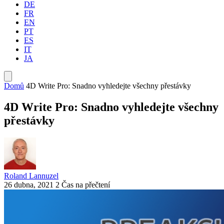
DE
FR
EN
PT
ES
IT
JA
Domů
4D Write Pro: Snadno vyhledejte všechny přestávky
4D Write Pro: Snadno vyhledejte všechny
přestávky
Roland Lannuzel
26 dubna, 2021
2 Čas na přečtení