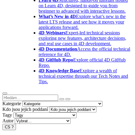
Learn 4D
Structured, hands-on tutorials hosted
on Learn 4D, designed to guide you from
beginner to advanced with interactive lessons.
What’s New in 4D
Explore what’s new in the
latest LTS release and see how it moves your
applications forward.
4D Webinars
Expert-led technical sessions
exploring new features, architecture decisions,
and real use cases in 4D development.
4D Documentation
Access the official technical
reference for 4D.
4D GitHub Repo
Explore official 4D GitHub
Repo.
4D Knowledge Base
Explore a wealth of
technical expertise through our Tech Notes and
Tips.
Kategorie
Kdo jsou jejich poddaní
Tagy
Autor
CS
?