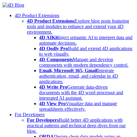
Skip
to
4D Product Extensions
content
4D Product Extensions
Explore blog posts featuring
tools and modules to enhance and extend your 4D
environment.
4D AIKit
Inject semantic AI to interpret data and
automate decisions.
4D Qodly Pro
Build and extend 4D applications
to web visually.
4D Components
Manage and develop
components with modern dependency control.
Email, Microsoft 365, Gmail
Integrate
authentication, email, and calendar in 4D
applications.
4D Write Pro
Generate data-driven
documents with the 4D word processor and
integrated AI assistant.
4D View Pro
Visualize data and manage
spreadsheets effectively.
For Developers
For Developers
Build better 4D applications with
practical patterns and technical deep dives from our
blog.
ORDA
Design clean data models using an