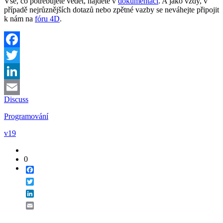
Vše, co potřebujete vědět, najdete v
dokumentaci
. A jako vždy, v
případě nejrůznějších dotazů nebo zpětné vazby se neváhejte připojit
k nám na
fóru 4D
.
Facebook
Twitter
LinkedIn
Discuss
Email
Programování
v19
0
Facebook
Twitter
LinkedIn
Email