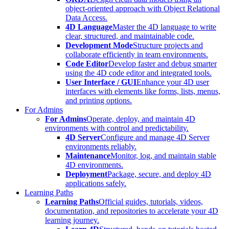
object-oriented approach with Object Relational
Data Access.
4D Language
Master the 4D language to write
clear, structured, and maintainable code.
Development Mode
Structure projects and
collaborate efficiently in team environments.
Code Editor
Develop faster and debug smarter
using the 4D code editor and integrated tools.
User Interface / GUI
Enhance your 4D user
interfaces with elements like forms, lists, menus,
and printing options.
For Admins
For Admins
Operate, deploy, and maintain 4D
environments with control and predictability.
4D Server
Configure and manage 4D Server
environments reliably.
Maintenance
Monitor, log, and maintain stable
4D environments.
Deployment
Package, secure, and deploy 4D
applications safely.
Learning Paths
Learning Paths
Official guides, tutorials, videos,
documentation, and repositories to accelerate your 4D
learning journey.