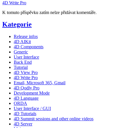
4D Write Pro
K tomuto příspěvku zatím nelze přidávat komentáře.
Kategorie
Release infos
4D AIKit
4D Components
Generic
User Interface
Back End
Tutorial
4D View Pro
4D Write Pro
Email, Microsoft 365, Gmail
4D Qodly Pro
Development Mode
4D Language
ORDA
User Interface / GUI
4D Tutorials
4D Summit sessions and other online videos
4D Server