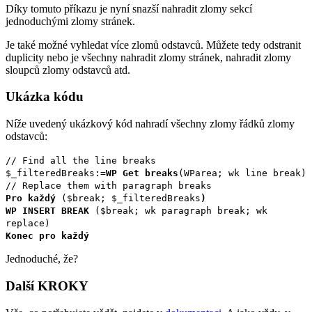
Díky tomuto příkazu je nyní snazší nahradit zlomy sekcí
jednoduchými zlomy stránek.
Je také možné vyhledat více zlomů odstavců. Můžete tedy odstranit
duplicity nebo je všechny nahradit zlomy stránek, nahradit zlomy
sloupců zlomy odstavců atd.
Ukázka kódu
Níže uvedený ukázkový kód nahradí všechny zlomy řádků zlomy
odstavců:
// Find all the line breaks
$_filteredBreaks
:=
WP Get breaks
(
WParea
;
wk line break
)
// Replace them with paragraph breaks
Pro každý
(
$break
;
$_filteredBreaks
)
WP INSERT BREAK
(
$break
;
wk paragraph break
;
wk
replace
)
Konec pro každý
Jednoduché, že?
Další KROKY