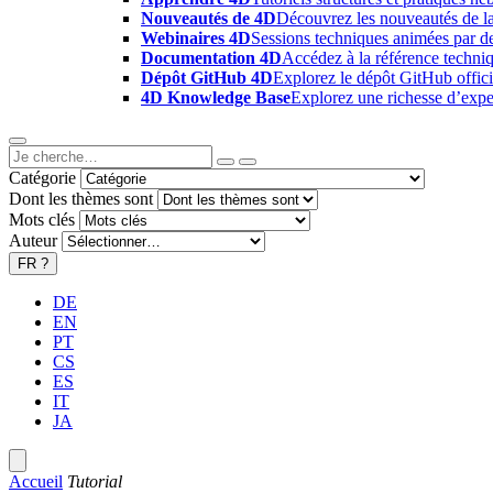
Nouveautés de 4D
Découvrez les nouveautés de la
Webinaires 4D
Sessions techniques animées par des
Documentation 4D
Accédez à la référence techniq
Dépôt GitHub 4D
Explorez le dépôt GitHub offici
4D Knowledge Base
Explorez une richesse d’exper
Catégorie
Dont les thèmes sont
Mots clés
Auteur
FR
?
DE
EN
PT
CS
ES
IT
JA
Accueil
Tutorial