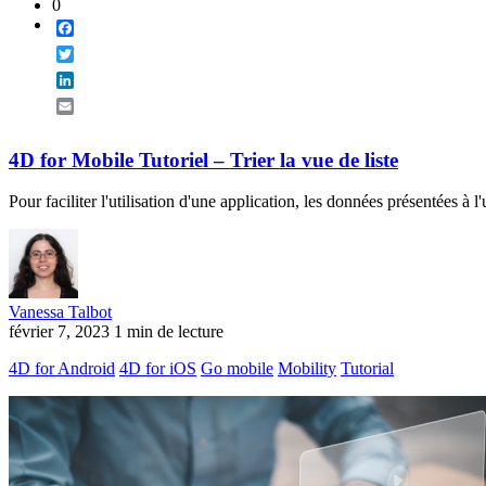
0
Facebook
Twitter
LinkedIn
Email
4D for Mobile Tutoriel – Trier la vue de liste
Pour faciliter l'utilisation d'une application, les données présentées à 
Vanessa Talbot
février 7, 2023
1 min de lecture
4D for Android
4D for iOS
Go mobile
Mobility
Tutorial