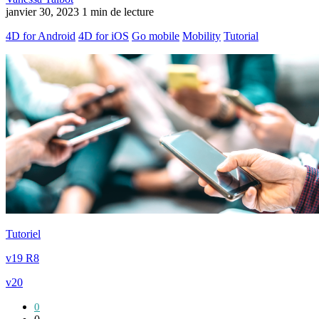
janvier 30, 2023
1 min de lecture
4D for Android
4D for iOS
Go mobile
Mobility
Tutorial
Tutoriel
v19 R8
v20
0