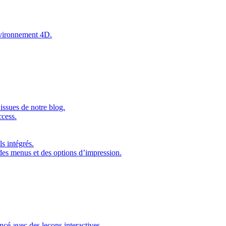
environnement 4D.
issues de notre blog.
ccess.
s intégrés.
 des menus et des options d’impression.
ncé avec des leçons interactives.