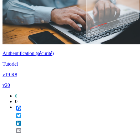
Authentification (sécurité)
Tutoriel
v19 R8
v20
0
0
Facebook
Twitter
LinkedIn
Email