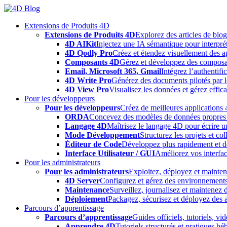
Skip
to
Extensions de Produits 4D
content
Extensions de Produits 4D
Explorez des articles de blo
4D AIKit
Injectez une IA sémantique pour interprét
4D Qodly Pro
Créez et étendez visuellement des a
Composants 4D
Gérez et développez des composa
Email, Microsoft 365, Gmail
Intégrez l’authentifi
4D Write Pro
Générez des documents pilotés par le
4D View Pro
Visualisez les données et gérez effica
Pour les développeurs
Pour les développeurs
Créez de meilleures applications 
ORDA
Concevez des modèles de données propres e
Langage 4D
Maîtrisez le langage 4D pour écrire un
Mode Développement
Structurez les projets et c
Éditeur de Code
Développez plus rapidement et déb
Interface Utilisateur / GUI
Améliorez vos interfac
Pour les administrateurs
Pour les administrateurs
Exploitez, déployez et mainten
4D Server
Configurez et gérez des environnements
Maintenance
Surveillez, journalisez et maintenez
Déploiement
Packagez, sécurisez et déployez des a
Parcours d’apprentissage
Parcours d’apprentissage
Guides officiels, tutoriels, v
Apprendre 4D
Tutoriels structurés et pratiques 