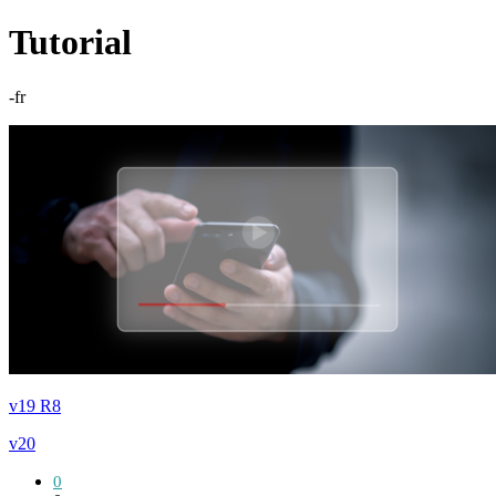
Tutorial
-fr
v19 R8
v20
0