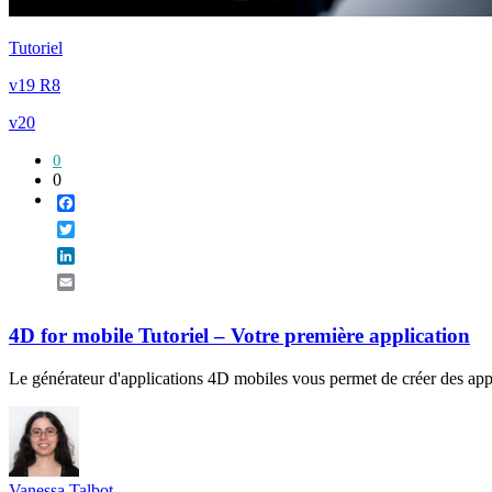
Tutoriel
v19 R8
v20
0
0
Facebook
Twitter
LinkedIn
Email
4D for mobile Tutoriel – Votre première application
Le générateur d'applications 4D mobiles vous permet de créer des app
Vanessa Talbot