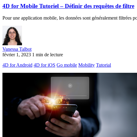
4D for Mobile Tutoriel – Définir des requêtes de filtre
Pour une application mobile, les données sont généralement filtrées pou
Vanessa Talbot
février 1, 2023
1 min de lecture
4D for Android
4D for iOS
Go mobile
Mobility
Tutorial