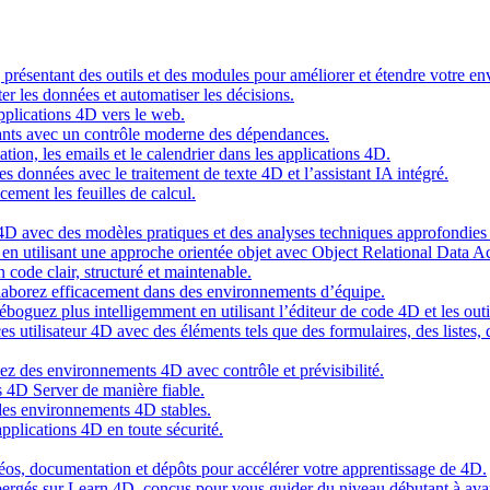
g présentant des outils et des modules pour améliorer et étendre votre 
er les données et automatiser les décisions.
pplications 4D vers le web.
nts avec un contrôle moderne des dépendances.
cation, les emails et le calendrier dans les applications 4D.
s données avec le traitement de texte 4D et l’assistant IA intégré.
cement les feuilles de calcul.
4D avec des modèles pratiques et des analyses techniques approfondies 
n utilisant une approche orientée objet avec Object Relational Data A
 code clair, structuré et maintenable.
ollaborez efficacement dans des environnements d’équipe.
oguez plus intelligemment en utilisant l’éditeur de code 4D et les outil
es utilisateur 4D avec des éléments tels que des formulaires, des listes,
ez des environnements 4D avec contrôle et prévisibilité.
 4D Server de manière fiable.
 des environnements 4D stables.
pplications 4D en toute sécurité.
idéos, documentation et dépôts pour accélérer votre apprentissage de 4D.
hébergés sur Learn 4D, conçus pour vous guider du niveau débutant à ava