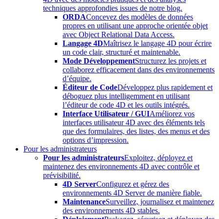
techniques approfondies issues de notre blog.
ORDA
Concevez des modèles de données
propres en utilisant une approche orientée objet
avec Object Relational Data Access.
Langage 4D
Maîtrisez le langage 4D pour écrire
un code clair, structuré et maintenable.
Mode Développement
Structurez les projets et
collaborez efficacement dans des environnements
d’équipe.
Éditeur de Code
Développez plus rapidement et
déboguez plus intelligemment en utilisant
l’éditeur de code 4D et les outils intégrés.
Interface Utilisateur / GUI
Améliorez vos
interfaces utilisateur 4D avec des éléments tels
que des formulaires, des listes, des menus et des
options d’impression.
Pour les administrateurs
Pour les administrateurs
Exploitez, déployez et
maintenez des environnements 4D avec contrôle et
prévisibilité.
4D Server
Configurez et gérez des
environnements 4D Server de manière fiable.
Maintenance
Surveillez, journalisez et maintenez
des environnements 4D stables.