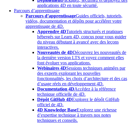
Déploiement
Packagez, sécurisez et déployez des
applications 4D en toute sécurité.
Parcours d’apprentissage
Parcours d’apprentissage
Guides officiels, tutoriels,
vidéos, documentation et dépôts pour accélérer votre
apprentissage de 4D.
Apprendre 4D
Tutoriels structurés et pratiques
hébergés sur Learn 4D, conçus pour vous guider
du niveau débutant à avancé avec des leçons
interactives.
Nouveautés de 4D
Découvrez les nouveautés de
la dernière version LTS et voyez comment elles
font évoluer vos applications.
Webinaires 4D
Sessions techniques animées par
des experts explorant les nouvelles
fonctionnalités, les choix d’architecture et des cas
d’usage réels en développement 4D.
Documentation 4D
Accédez à la référence
technique officielle de 4D.
Dépôt GitHub 4D
Explorez le dépôt GitHub
officiel de 4D.
4D Knowledge Base
Explorez une richesse
d’expertise technique à travers nos notes
techniques et conseils.