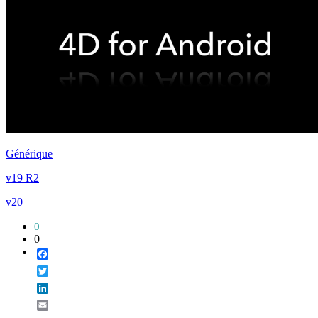
Générique
v19 R2
v20
0
0
Facebook
Twitter
LinkedIn
Email