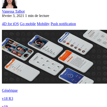
Vanessa Talbot
février 3, 2021
1 min de lecture
4D for iOS
Go mobile
Mobility
Push notification
Générique
v18 R3
v19