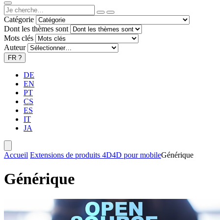
Catégorie
Dont les thèmes sont
Mots clés
Auteur
FR
?
DE
EN
PT
CS
ES
IT
JA
Accueil
Extensions de produits 4D
4D pour mobile
Générique
Générique