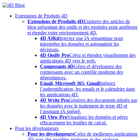
Skip
to
Extensions de Produits 4D
content
Extensions de Produits 4D
Explorez des articles de
blog présentant des outils et des modules pour améliorer
et étendre votre environnement 4D.
4D AIKit
Injectez une IA sémantique pour
interpréter les données et automatiser les
décisions.
4D Qodly Pro
Créez et étendez visuellement des
applications 4D vers le web.
Composants 4D
Gérez et développez des
composants avec un contrôle moderne des
dépendances.
Email, Microsoft 365, Gmail
Intégrez
l’authentification, les emails et le calendrier dans
les applications 4D.
4D Write Pro
Générez des documents pilotés par
les données avec le traitement de texte 4D et
l’assistant IA intégré.
4D View Pro
Visualisez les données et gérez
efficacement les feuilles de calcul.
Pour les développeurs
Pour les développeurs
Créez de meilleures applications
4D avec des modèles pratiques et des analyses